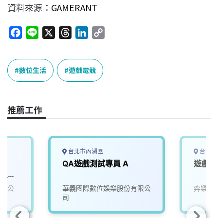
資料來源：
GAMERANT
F
L
X
T
L
C
a
i
h
i
o
c
n
r
n
p
e
e
e
k
y
數位生活
遊戲電競
b
a
e
L
o
d
d
i
o
s
I
n
推薦工作
k
n
k
台北市內湖區
台中市
QA遊戲測試專員 A
遊戲測
ct_知
96)
有限公
華義國際數位娛樂股份有限公
弈樂科
司