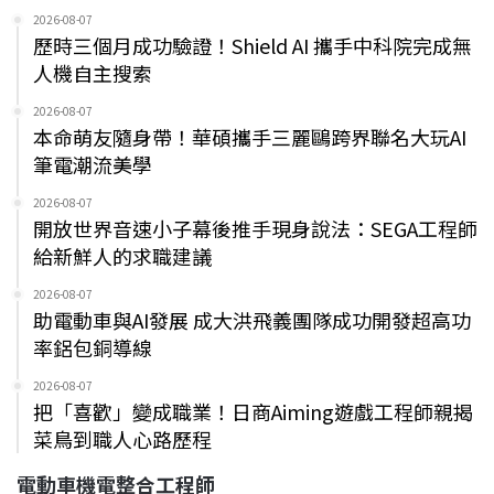
2026-08-07
歷時三個月成功驗證！Shield AI 攜手中科院完成無
人機自主搜索
2026-08-07
本命萌友隨身帶！華碩攜手三麗鷗跨界聯名大玩AI
筆電潮流美學
2026-08-07
開放世界音速小子幕後推手現身說法：SEGA工程師
給新鮮人的求職建議
2026-08-07
助電動車與AI發展 成大洪飛義團隊成功開發超高功
率鋁包銅導線
2026-08-07
把「喜歡」變成職業！日商Aiming遊戲工程師親揭
菜鳥到職人心路歷程
電動車機電整合工程師