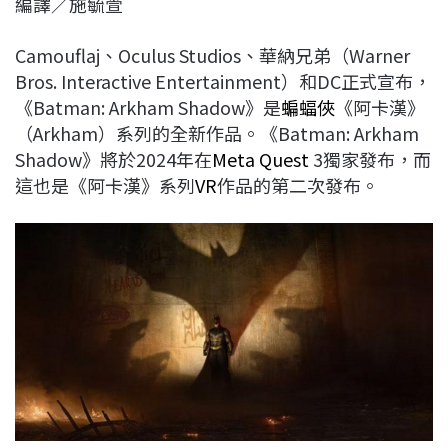
編譯／施毓萱
c
n
r
n
p
e
e
e
k
y
Camouflaj、Oculus Studios、華納兄弟（Warner
b
a
e
L
Bros. Interactive Entertainment）和DC正式宣布，
o
d
d
i
《Batman: Arkham Shadow》是
蝙蝠俠
《阿卡漢》
o
s
I
n
（Arkham）系列的全新作品。《Batman: Arkham
k
n
k
Shadow》將於2024年在
Meta Quest
3獨家發布，而
這也是《阿卡漢》系列
VR
作品的第二次發布。