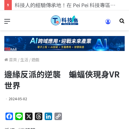
科技人找工作，就到TECH+ 科技專區!
首頁
/
生活
/
遊戲
邊緣反派的逆襲 蝙蝠俠現身VR
世界
2024-05-02
F
L
X
T
L
C
a
i
h
i
o