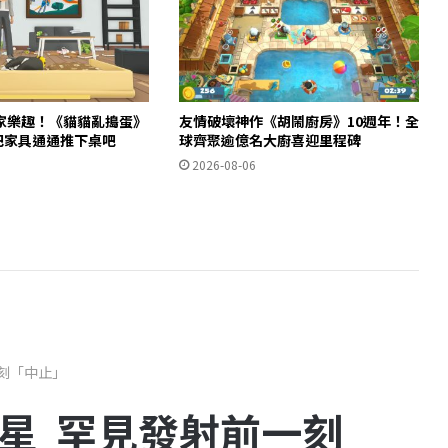
家樂趣！《貓貓亂搗蛋》
友情破壞神作《胡鬧廚房》10週年！全
m 把家具通通推下桌吧
球齊聚逾億名大廚喜迎里程碑
2026-08-06