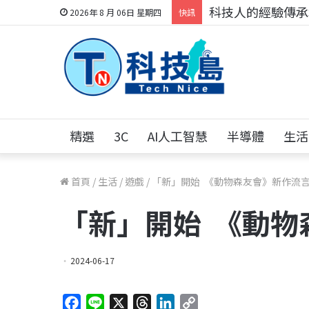
科技人的經驗傳承地
2026年 8 月 06日 星期四
快訊
精選
3C
AI人工智慧
半導體
生活
首頁
/
生活
/
遊戲
/
「新」開始 《動物森友會》新作流
「新」開始 《動物
2024-06-17
F
L
X
T
L
C