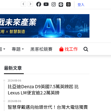
登入
園
專題
黑客松競賽
找工作
最新文章
2026-08-06
比亞迪Denza D9英國7.5萬英鎊起 比
Lexus LM便宜逾2.2萬英鎊
2026-08-06
智慧穿戴邁向抬頭世代！台灣大電信獨賣