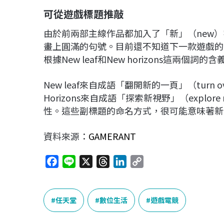
可從
遊戲標題
推敲
由於前兩部主線作品都加入了「新」（new
畫上圓滿的句號。目前還不知道下一款遊戲的
根據New leaf和New horizons這
New leaf來自成語「翻開新的一頁」（turn o
Horizo​​​​ns來自成語「探索新視野」（expl
性。這些副標題的命名方式，很可能意味著新
資料來源：
GAMERANT
F
L
X
T
L
C
a
i
h
i
o
c
n
r
n
p
e
e
e
k
y
任天堂
數位生活
遊戲電競
b
a
e
L