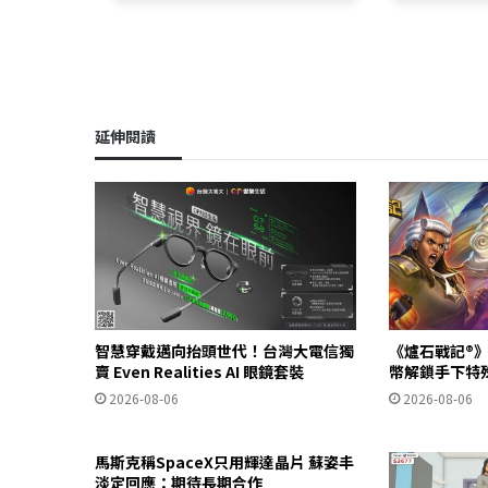
延伸閱讀
智慧穿戴邁向抬頭世代！台灣大電信獨
《爐石戰記®》
賣 Even Realities AI 眼鏡套裝
幣解鎖手下特
2026-08-06
2026-08-06
馬斯克稱SpaceX只用輝達晶片 蘇姿丰
淡定回應：期待長期合作