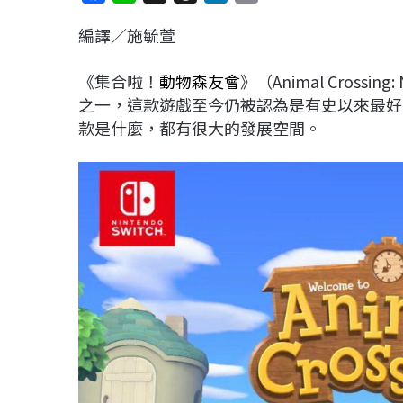
a
i
h
i
o
編譯／施毓萱
c
n
r
n
p
e
e
e
k
y
《集合啦！
動物森友會
》（Animal Crossing:
b
a
e
L
之一，這款遊戲至今仍被認為是有史以來最好
o
d
d
i
款是什麼，都有很大的發展空間。
o
s
I
n
k
n
k