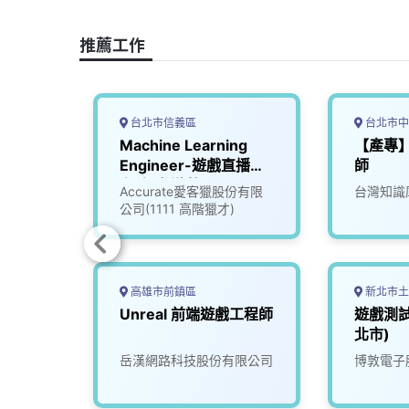
o
d
d
i
o
s
I
n
推薦工作
k
n
k
台北市信義區
台北市中
知名遊
Machine Learning
【產專】
6)
Engineer-遊戲直播平
師
台_知名遊戲公司
份有限
Accurate愛客獵股份有限
台灣知識
(3005837)
公司(1111 高階獵才)
高雄市前鎮區
新北市土
遊戲公
Unreal 前端遊戲工程師
遊戲測試
北市)
份有限
岳漢網路科技股份有限公司
博敦電子