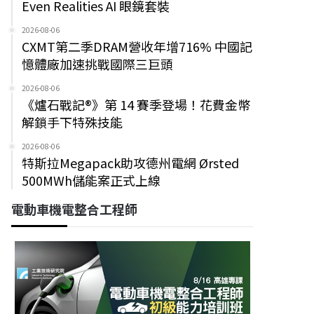
Even Realities AI 眼鏡套裝
2026-08-06
CXMT第二季DRAM營收年增716% 中國記
憶體廠加速挑戰國際三巨頭
2026-08-06
《爐石戰記®》第 14 賽季登場！花費金幣
解鎖手下特殊技能
2026-08-06
特斯拉Megapack助攻德州電網 Ørsted
500MWh儲能案正式上線
電動車機電整合工程師