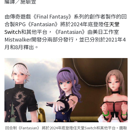
編譯／施毓萱
c
n
r
n
p
e
e
e
k
y
由傳奇遊戲《Final Fantasy》系列的創作者製作的回
b
a
e
L
合製RPG《Fantasian》將於2024年底登陸
任天堂
o
d
d
i
Switch
和其他平台，《Fantasian》由美日工作室
o
s
I
n
Mistwalker開發分兩部分發行，並已分別於2021年4
k
n
k
月和8月釋出。
回合制《Fantasian》 將於2024年底登陸任天堂Switch和其他平台。圖取