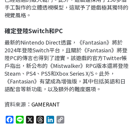
手工製作的立體透視模型，這賦予了遊戲極其獨特的
視覺風格。
確定登陸Switch和PC
最新的Nintendo Direct透露，《Fantasian》將於
2024年登陸Switch平台，且關於《Fantasian》將登
陸PC的傳言也得到了證實。該遊戲的官方Twitter帳
戶指出，新公布的《Mistwalker》RPG版本還將登陸
Steam、PS4、PS5和Xbox Series X/S。此外，
《Fantasian》有望成為增強版，其中包括英語和日
語配音等新功能，以及額外的難度選項。
資料來源：
GAMERANT
F
L
X
T
L
C
a
i
h
i
o