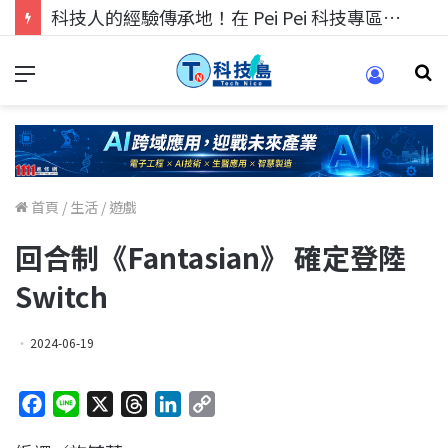
科技人的經驗傳承地！在 Pei Pei 科技專區，與學弟妹交流最硬核的技術
首頁
/
生活
/
遊戲
回合制《Fantasian》 確定登陸
Switch
2024-06-19
F
L
X
T
L
C
a
i
h
i
o