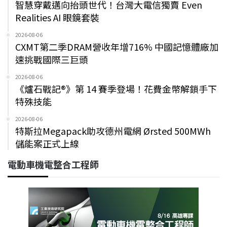
智慧穿戴邁向抬頭世代！台灣大電信獨賣 Even
Realities AI 眼鏡套裝
2026-08-06
CXMT第二季DRAM營收年增716% 中國記憶體廠加
速挑戰國際三巨頭
2026-08-06
《爐石戰記®》第 14 賽季登場！花費金幣解鎖手下
特殊技能
2026-08-06
特斯拉Megapack助攻德州電網 Ørsted 500MWh
儲能案正式上線
電動車機電整合工程師