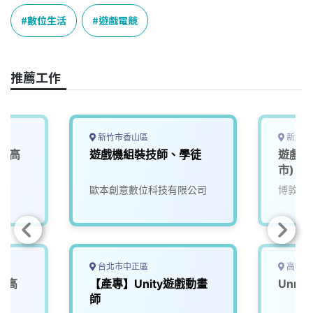
c
n
r
n
p
e
e
e
k
y
數位生活
遊戲電競
b
a
e
L
o
d
d
i
o
s
I
n
推薦工作
k
n
k
新竹市香山區
新北市
 (高
遊戲機組裝技師、學徒
遊戲品
市)
歐本創意數位科技有限公司
博敦電
台北市中正區
高雄市
(高
【產專】Unity遊戲動畫
Unre
師