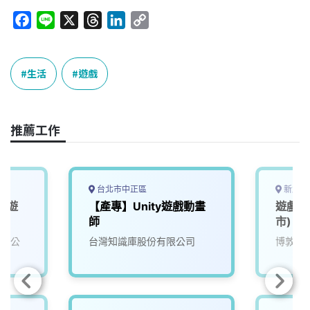
F
L
X
T
L
C
a
i
h
i
o
c
n
r
n
p
e
e
e
k
y
生活
遊戲
b
a
e
L
o
d
d
i
o
s
I
n
推薦工作
k
n
k
台北市中正區
新北市
名遊
【產專】Unity遊戲動畫
遊戲測
)
師
市)
有限公
台灣知識庫股份有限公司
博敦電