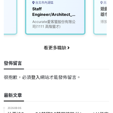
台北市內湖區
高雄市
Staff
遊戲軟
Engineer/Architect_知
雄市)
名遊戲公司 (3008596)
Accurate愛客獵股份有限公
博敦電
司(1111 高階獵才)
看更多職缺
發佈留言
很抱歉，必須
登入
網站才能發佈留言。
最新文章
2026-08-06