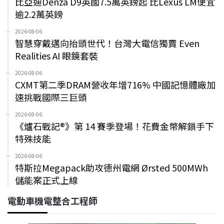
比亞迪Denza D9英國7.5萬英鎊起 比Lexus LM便宜
逾2.2萬英鎊
2026-08-06
智慧穿戴邁向抬頭世代！台灣大電信獨賣 Even
Realities AI 眼鏡套裝
2026-08-06
CXMT第二季DRAM營收年增716% 中國記憶體廠加
速挑戰國際三巨頭
2026-08-06
《爐石戰記®》第 14 賽季登場！花費金幣解鎖手下
特殊技能
2026-08-06
特斯拉Megapack助攻德州電網 Ørsted 500MWh
儲能案正式上線
電動車機電整合工程師