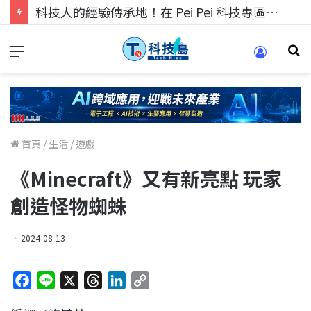
科技人的經驗傳承地！在 Pei Pei 科技專區，與學弟妹交流最硬核的技術
首頁
/
生活
/
遊戲
《Minecraft》又有新亮點 玩家
創造怪物蜘蛛
2024-08-13
F
L
X
T
L
C
a
i
h
i
o