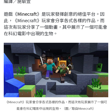
編譯／施毓萱
c
n
r
n
p
e
e
e
k
y
遊戲《
Minecraft
》是玩家發揮創意的絕佳平台。因
b
a
e
L
此，《Minecraft》玩家會分享各式各樣的作品，而
o
d
d
i
這次有玩家分享了一個動畫，其中展示了一個可能會
o
s
I
n
在科幻電影中出現的生物。
k
n
k
《Minecraft》玩家會分享各式各樣的作品，而這次有玩家展示了一個可
能會在科幻電影中出現的生物。（圖／取自Minecraft）