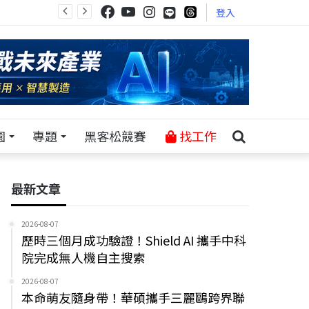
登入
園
專題
黑客松競賽
找工作
最新文章
2026-08-07
歷時三個月成功驗證！Shield AI 攜手中科
院完成無人機自主搜索
2026-08-07
本命萌友隨身帶！華碩攜手三麗鷗跨界聯