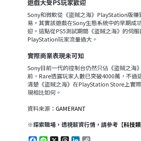
遊戲大受PS玩家歡迎
Sony和微軟從《盜賊之海》PlayStati
易。其實該遊戲在Sony生態系統中的早期
迎。這點從PS5測試期間《盜賊之海》的伺服
PlayStation玩家流量過大。
實際商業表現未可知
Sony目前一代的控制台仍然只佔《盜賊之海》
前，Rare透露玩家人數已突破4000萬，不
清楚《盜賊之海》在PlayStation Stor
現相比如何。
資料來源：
GAMERANT
※探索職場，透視薪資行情，請參考【
科技類
F
L
X
T
L
C