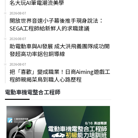
名大玩AI筆電潮流美學
2026-08-07
開放世界音速小子幕後推手現身說法：
SEGA工程師給新鮮人的求職建議
2026-08-07
助電動車與AI發展 成大洪飛義團隊成功開
發超高功率鋁包銅導線
2026-08-07
把「喜歡」變成職業！日商Aiming遊戲工
程師親揭菜鳥到職人心路歷程
電動車機電整合工程師