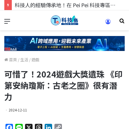
科技人的經驗傳承地！在 Pei Pei 科技專區，與學弟妹交流最硬核的技術
首頁
/
生活
/
遊戲
可惜了！2024遊戲大獎遺珠 《印
第安納瓊斯：古老之圈》很有潛
力
2024-12-11
F
L
X
T
L
C