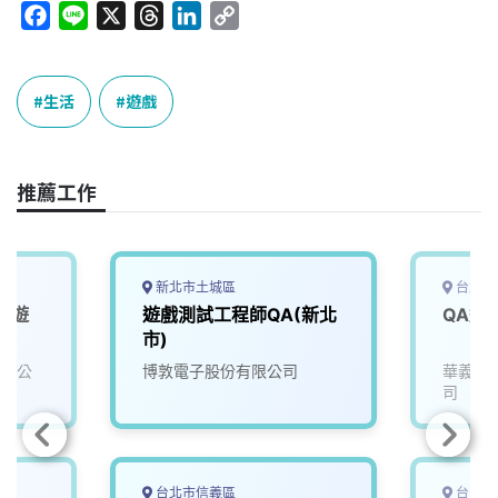
F
L
X
T
L
C
a
i
h
i
o
c
n
r
n
p
e
e
e
k
y
生活
遊戲
b
a
e
L
o
d
d
i
o
s
I
n
推薦工作
k
n
k
新北市土城區
台北市
名遊
遊戲測試工程師QA(新北
)
市)
有限公
博敦電子股份有限公司
華義國
司
台北市信義區
台中市