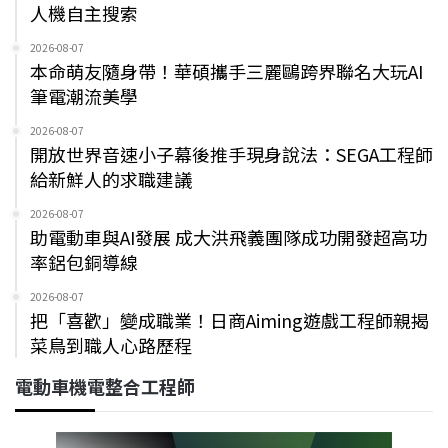
人機自主搜索
2026-08-07
本命萌友隨身帶！華碩攜手三麗鷗跨界聯名大玩AI
筆電潮流美學
2026-08-07
開放世界音速小子幕後推手現身說法：SEGA工程師
給新鮮人的求職建議
2026-08-07
助電動車與AI發展 成大洪飛義團隊成功開發超高功
率鋁包銅導線
2026-08-07
把「喜歡」變成職業！日商Aiming遊戲工程師親揭
菜鳥到職人心路歷程
電動車機電整合工程師