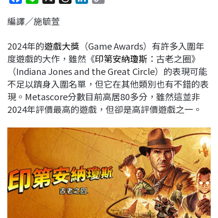
a
i
h
i
o
編譯／施毓萱
c
n
r
n
p
e
e
e
k
y
2024年的
遊戲大獎
（Game Awards）有許多入圍年
b
a
e
L
度遊戲的大作，雖然《
印第安納瓊斯
：古老之圈》
o
d
d
i
（Indiana Jones and the Great Circle）的表現可能
o
s
I
n
不足以躋身入圍名單，但它在其他類別也有不錯的表
k
n
k
現。Metascore分數目前高居80多分，雖然這並非
2024年評價最高的遊戲，但卻是高評價遊戲之一。