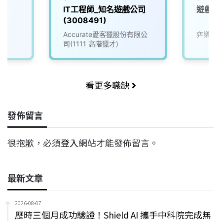
IT工程師_知名遊戲公司
遊戲測
(3008491)
Accurate愛客獵股份有限公
弈樂科
司(1111 高階獵才)
看更多職缺
發佈留言
很抱歉，必須
登入
網站才能發佈留言。
最新文章
2026-08-07
歷時三個月成功驗證！Shield AI 攜手中科院完成無