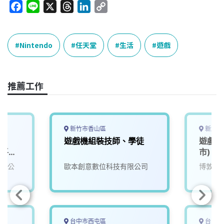
F
L
X
T
L
C
a
i
h
i
o
c
n
r
n
p
e
e
e
k
y
Nintendo
任天堂
生活
遊戲
b
a
e
L
o
d
d
i
o
s
I
n
推薦工作
k
n
k
新竹市香山區
新北市
遊戲機組裝技師、學徒
遊戲品
播平台
市)
有限公
歐本創意數位科技有限公司
博敦電
台中市西屯區
台中市