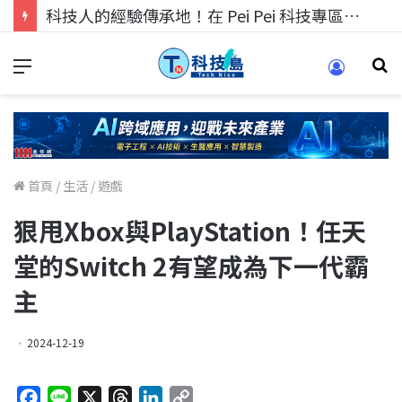
科技人的經驗傳承地！在 Pei Pei 科技專區，與學弟妹交流最硬核的技術
首頁
/
生活
/
遊戲
狠甩Xbox與PlayStation！任天
堂的Switch 2有望成為下一代霸
主
2024-12-19
F
L
X
T
L
C