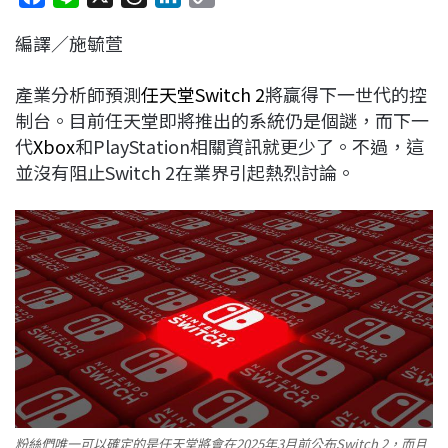
a
i
h
i
o
編譯／施毓萱
c
n
r
n
p
e
e
e
k
y
產業分析師預測
任天堂
Switch 2
將贏得下一世代的控
b
a
e
L
制台。目前任天堂即將推出的系統仍是個謎，而下一
o
d
d
i
代
Xbox
和PlayStation相關資訊就更少了。不過，這
o
s
I
n
並沒有阻止Switch 2在業界引起熱烈討論。
k
n
k
粉絲們唯一可以確定的是任天堂將會在2025年3月前公布Switch 2，而且