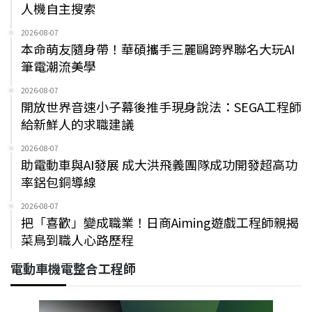
人機自主搜索
2026-08-07
本命萌友隨身帶！華碩攜手三麗鷗跨界聯名大玩AI
筆電潮流美學
2026-08-07
開放世界音速小子幕後推手現身說法：SEGA工程師
給新鮮人的求職建議
2026-08-07
助電動車與AI發展 成大洪飛義團隊成功開發超高功
率鋁包銅導線
2026-08-07
把「喜歡」變成職業！日商Aiming遊戲工程師親揭
菜鳥到職人心路歷程
電動車機電整合工程師