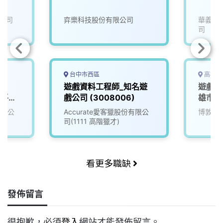
公司
弈樂科技股份有限公司
華義國
司
台中市西區
高雄市
遊戲資料工程師_知名遊
遊戲軟
播平台
戲公司 (3008006)
雄市)
有限公
Accurate愛客獵股份有限公
博敦電
司(1111 高階獵才)
看更多職缺
發佈留言
很抱歉，必須
登入
網站才能發佈留言。