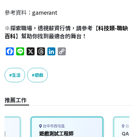
參考資料：
gamerant
※探索職場，透視薪資行情，請參考【
科技類-職缺
百科
】幫助你找到最適合的舞台！
F
L
X
T
L
C
a
i
h
i
o
c
n
r
n
p
e
e
e
k
y
生活
遊戲
b
a
e
L
o
d
d
i
o
s
I
n
推薦工作
k
n
k
台中市西屯區
台北市
學徒
遊戲測試工程師