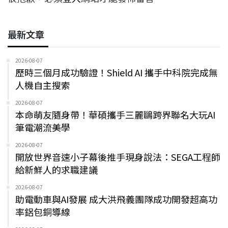
最新文章
2026-08-07
歷時三個月成功驗證！Shield AI 攜手中科院完成無
人機自主搜索
2026-08-07
本命萌友隨身帶！華碩攜手三麗鷗跨界聯名大玩AI
筆電潮流美學
2026-08-07
開放世界音速小子幕後推手現身說法：SEGA工程師
給新鮮人的求職建議
2026-08-07
助電動車與AI發展 成大洪飛義團隊成功開發超高功
率鋁包銅導線