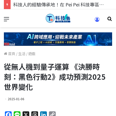
科技人的經驗傳承地！在 Pei Pei 科技專區，與學弟妹交流最硬核的技術
首頁
/
生活
/
遊戲
從無人機到量子運算 《決勝時
刻：黑色行動2》成功預測2025
世界變化
2025-01-06
F
L
X
T
L
C