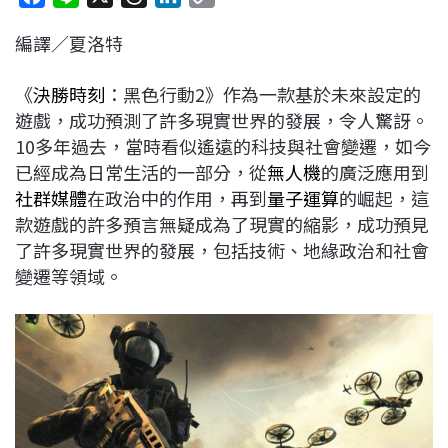
a
i
h
i
o
編譯／夏洛特
c
n
r
n
p
e
e
e
k
y
《
決勝時刻
：黑色行動2》作為一款基於未來設定的
b
a
e
L
遊戲，成功預測了許多現實世界的發展，令人驚訝。
o
d
d
i
10多年過去，當時看似遙遠的科技與社會變遷，如今
o
s
I
n
已經成為日常生活的一部分，從
無人機
的廣泛應用到
k
n
k
社群媒體
在政治中的作用，再到
量子運算
的崛起，這
款遊戲的許多預言無疑成為了現實的縮影，成功預見
了許多現實世界的發展，包括技術、地緣政治和社會
變遷等領域。