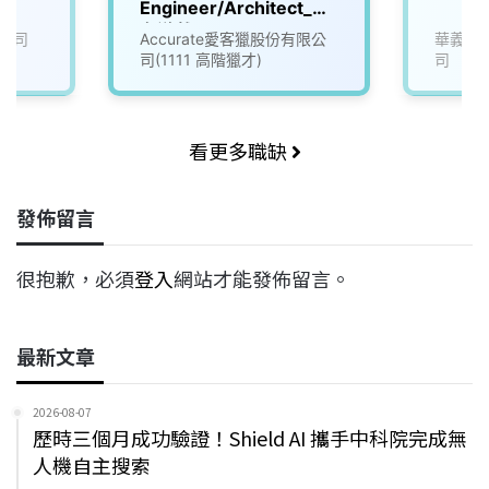
Engineer/Architect_知
名遊戲公司 (3008596)
公司
Accurate愛客獵股份有限公
華義國
司(1111 高階獵才)
司
看更多職缺
發佈留言
很抱歉，必須
登入
網站才能發佈留言。
最新文章
2026-08-07
歷時三個月成功驗證！Shield AI 攜手中科院完成無
人機自主搜索