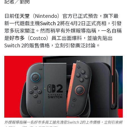
記者／劉閔
c
n
r
n
p
e
e
e
k
y
日前
任天堂
（Nintendo）官方已正式預告，旗下最
b
a
e
L
新一代遊戲主機
Switch 2
將在4月2日正式亮相，引發
o
d
d
i
眾多玩家關注。然而稍早有外媒報導指稱，一名自稱
o
s
I
n
是
好市多
（Costco）員工出面爆料，並搶先貼出
k
n
k
Switch 2的販售價格，立刻引發廣泛討論。
外媒報導指稱一名好市多員工搶先洩密Switch 2的上市價格，立刻引來網