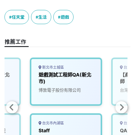
a
i
h
i
o
c
n
r
n
p
e
e
e
k
y
任天堂
生活
遊戲
b
a
e
L
o
d
d
i
o
s
I
n
推薦工作
k
n
k
新北市土城區
台北市
(新北
遊戲測試工程師QA(新北
【產專
市)
師
博敦電子股份有限公司
台灣知
台北市內湖區
台北市
學徒
Staff