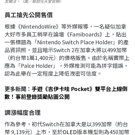
友關注。（圖／取自任天堂官網）
員工搶先公開售價
根據《NintendoWire》等外媒報導，一名疑似加拿
大好市多員工稍早在論壇《Famiboards》上，貼出
一張標題為「Nintendo Switch Place Holder」的產
品資訊照，並且暗示Switch 2在加拿大將以499加幣
（約台幣1萬1,400元）的價格販售。由於名稱實際上
應為「Palce Holder」，外媒推測可能為拼字錯誤，
認為此舉在一定程度上降低洩密可信度。
更多新聞：
手遊《吉伊卡哇 Pocket》雙平台上線倒
數！事前登錄獎勵貼圖公開
調漲幅度合理
作為參考，初代Switch在加拿大是以399加幣（約台
幣 9,139元）上市，至於
OLED
版本機型則為450加幣