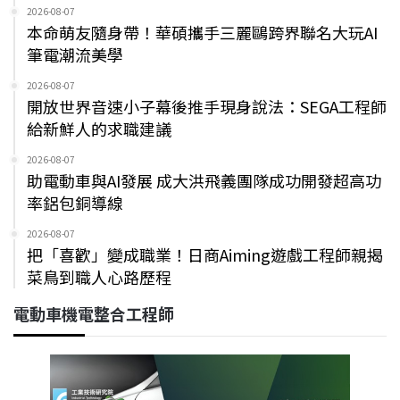
2026-08-07
本命萌友隨身帶！華碩攜手三麗鷗跨界聯名大玩AI
筆電潮流美學
2026-08-07
開放世界音速小子幕後推手現身說法：SEGA工程師
給新鮮人的求職建議
2026-08-07
助電動車與AI發展 成大洪飛義團隊成功開發超高功
率鋁包銅導線
2026-08-07
把「喜歡」變成職業！日商Aiming遊戲工程師親揭
菜鳥到職人心路歷程
電動車機電整合工程師