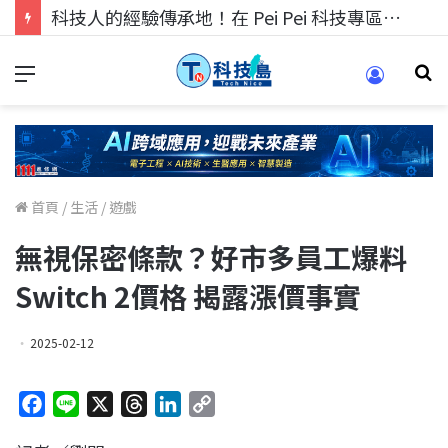
科技人找工作，就到TECH+ 科技專區!
首頁
/
生活
/
遊戲
無視保密條款？好市多員工爆料
Switch 2價格 揭露漲價事實
2025-02-12
F
L
X
T
L
C
a
i
h
i
o