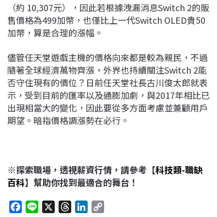
（約 10,307元），因此若根據洩漏消息Switch 2的販
售價格為499加幣，也僅比上一代Switch OLED貴50
加幣，算是合理的漲幅。
儘管任天堂遊戲主機的價格向來都是較為親民，不過
隨著全球經濟萬物齊漲，外界也持續關注Switch 2能
否守住現有的價位？日前任天堂社長古川俊太郎就表
示，受到目前的匯率以及通膨加劇，與2017年相比已
出現相當大的變化，因此要從多方面考慮並兼顧用戶
期望。暗指價格調漲勢在必行。
※探索職場，透視薪資行情，請參考【
科技類-職缺
百科
】幫助你找到最適合的舞台！
F
L
X
T
L
C