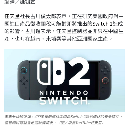
編譯／施毓萱
c
n
r
n
p
e
e
e
k
y
任天堂
社長古川俊太郎表示，正在研究美國政府對中
b
a
e
L
國進口產品徵收關稅可能對即將推出的
Switch 2
造成
o
d
d
i
的影響。古川還表示，任天堂控制器並非只在中國生
o
s
I
n
產，也有在越南、柬埔寨等其他亞洲國家生產。
k
n
k
業界分析師聲稱，400美元的價格區間是Switch 2起始價格的安全賭注，
儘管關稅可能會迅速改變情況。（圖／取自YouTube任天堂）