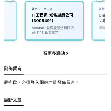
台中市西屯區
新北市
IT工程師_知名遊戲公司
Uni
(3008491)
北市)
Accurate愛客獵股份有限公
博敦電
司(1111 高階獵才)
看更多職缺
發佈留言
很抱歉，必須
登入
網站才能發佈留言。
最新文章