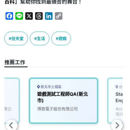
百科
】幫助你找到最適合的舞台！
F
L
X
T
L
C
a
i
h
i
o
c
n
r
n
p
e
e
e
k
y
任天堂
生活
遊戲
b
a
e
L
o
d
d
i
o
s
I
n
推薦工作
k
n
k
新北市土城區
台北市
遊戲測試工程師QA(新北
Staff
市)
Engin
名遊戲公
有限公
博敦電子股份有限公司
Accu
司(111