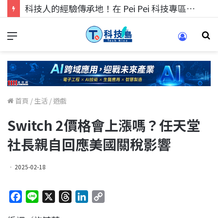
科技人的經驗傳承地！在 Pei Pei 科技專區，與學弟妹交流最硬核的技術
首頁
/
生活
/
遊戲
Switch 2價格會上漲嗎？任天堂
社長親自回應美國關稅影響
2025-02-18
F
L
X
T
L
C
a
i
h
i
o