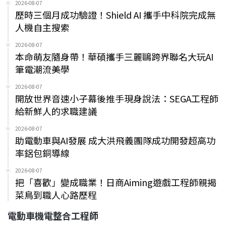
2026-08-07
歷時三個月成功驗證！Shield AI 攜手中科院完成無
人機自主搜索
2026-08-07
本命萌友隨身帶！華碩攜手三麗鷗跨界聯名大玩AI
筆電潮流美學
2026-08-07
開放世界音速小子幕後推手現身說法：SEGA工程師
給新鮮人的求職建議
2026-08-07
助電動車與AI發展 成大洪飛義團隊成功開發超高功
率鋁包銅導線
2026-08-07
把「喜歡」變成職業！日商Aiming遊戲工程師親揭
菜鳥到職人心路歷程
電動車機電整合工程師