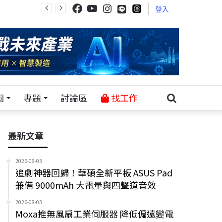
登入
園
專題
討論區
找工作
最新文章
2026-08-03
追劇神器回歸！華碩全新平板 ASUS Pad
兼備 9000mAh 大電量與四聲道音效
2026-08-03
Moxa推無風扇工業伺服器 降低偏遠變電