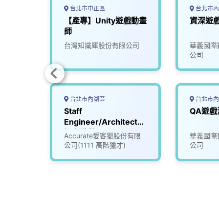
台北市中正區
台北市內
【產專】Unity遊戲動畫
資深遊戲
師
司
台灣知識庫股份有限公司
華義國際
公司
台北市內湖區
台北市內
知名遊
Staff
6)
Engineer/Architect_
知名遊戲公司
份有限
Accurate愛客獵股份有限
華義國際
(3008596)
公司(1111 高階獵才)
公司