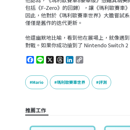
他認為，《瑪利歐賽車8豪華版》憑藉其精美
包括《F-Zero》的回歸），讓《瑪利歐賽
因此，他對於《瑪利歐賽車世界》大膽嘗試系
僅僅是舊作的迭代更新。
他還幽默地比喻，看到他在展場上，就像遇到
對戰。如果你成功搶到了 Nintendo Swi
F
L
X
T
L
C
a
i
h
i
o
c
n
r
n
p
e
e
e
k
y
Mario
瑪利歐賽車世界
評測
b
a
e
L
o
d
d
i
o
s
I
n
推薦工作
k
n
k