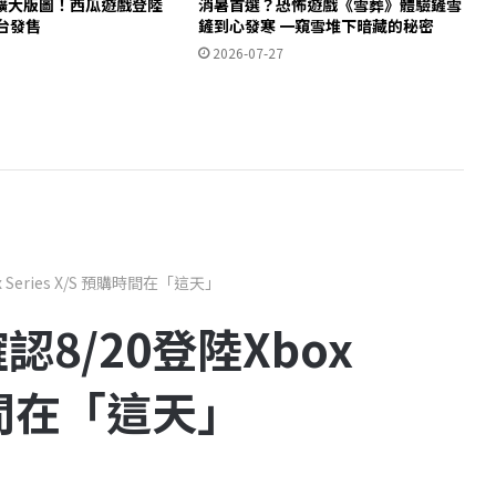
擴大版圖！西瓜遊戲登陸
消暑首選？恐怖遊戲《雪葬》體驗鏟雪
平台發售
鏟到心發寒 一窺雪堆下暗藏的秘密
2026-07-27