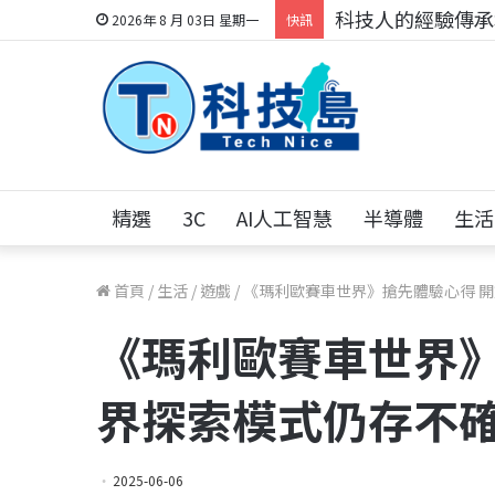
科技人的經驗傳承地
2026年 8 月 03日 星期一
快訊
精選
3C
AI人工智慧
半導體
生活
首頁
/
生活
/
遊戲
/
《瑪利歐賽車世界》搶先體驗心得 
《瑪利歐賽車世界》
界探索模式仍存不
2025-06-06