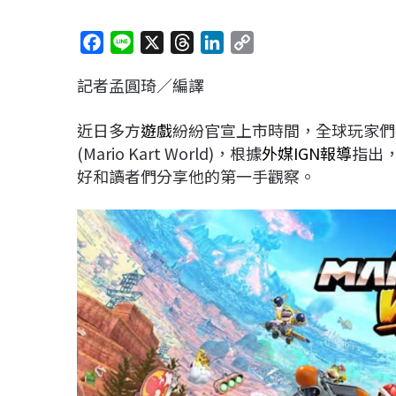
F
L
X
T
L
C
a
i
h
i
o
記者孟圓琦／編譯
c
n
r
n
p
e
e
e
k
y
近日多方
遊戲
紛紛官宣上市時間，全球玩家們
b
a
e
L
(Mario Kart World)，根據
外媒IGN報導
指出
o
d
d
i
好和讀者們分享他的第一手觀察。
o
s
I
n
k
n
k