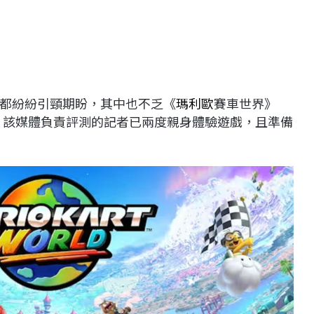
都紛紛引頸期盼，其中也不乏《
瑪利歐
賽車世界》
，該媒體負責評測的記者已兩度親身體驗遊戲，且準備