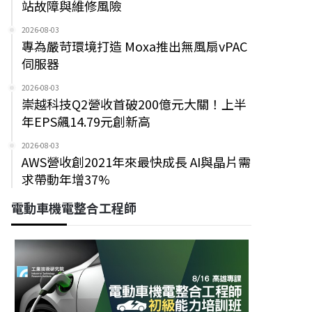
站故障與維修風險
2026-08-03
專為嚴苛環境打造 Moxa推出無風扇vPAC
伺服器
2026-08-03
崇越科技Q2營收首破200億元大關！上半
年EPS飆14.79元創新高
2026-08-03
AWS營收創2021年來最快成長 AI與晶片需
求帶動年增37%
電動車機電整合工程師