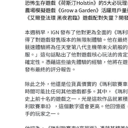
恐怖生存遊戲《荷斯汀Holstin》的5大必玩
農場模擬遊戲《Grow a Garden》活躍用戶
《艾爾登法環 黑夜君臨》遊戲配對失靈？開
本週稍早，IGN 發布了他對更為全面的《瑪
得了對遊戲發售版本的無限制體驗。他在最終
競速體驗將為任天堂第八代主機帶來火箭般的
服。」這句話點出了他對遊戲核心玩法的肯定
確定性。憑藉這些搶先體驗的經驗，他將在遊
發布最終的評分報告。
除此之外，他還是位貨真價實的《瑪利歐賽車
時間可能比任何其他遊戲都多。其中，《瑪利
史上前十名的遊戲之一，光是這款作品就累積了超過
利歐賽車8》，這個數字還會更高。他回憶道，20
手的玩家之一。