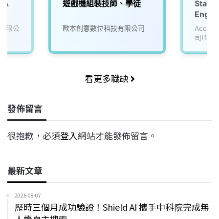
 A
遊戲機組裝技師、學徒
Staff
Engin
名遊戲公
有限公
歐本創意數位科技有限公司
Accu
司(111
看更多職缺
發佈留言
很抱歉，必須
登入
網站才能發佈留言。
最新文章
2026-08-07
歷時三個月成功驗證！Shield AI 攜手中科院完成無
人機自主搜索