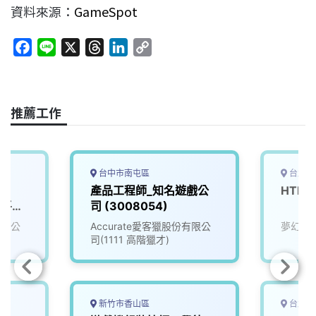
資料來源：
GameSpot
F
L
X
T
L
C
a
i
h
i
o
c
n
r
n
p
e
e
e
k
y
推薦工作
b
a
e
L
o
d
d
i
o
s
I
n
k
n
k
台中市南屯區
台北市
產品工程師_知名遊戲公
HTM
播平台
司 (3008054)
有限公
Accurate愛客獵股份有限公
夢幻互
司(1111 高階獵才)
新竹市香山區
台北市