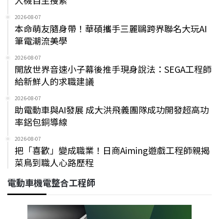
2026-08-07
本命萌友隨身帶！華碩攜手三麗鷗跨界聯名大玩AI
筆電潮流美學
2026-08-07
開放世界音速小子幕後推手現身說法：SEGA工程師
給新鮮人的求職建議
2026-08-07
助電動車與AI發展 成大洪飛義團隊成功開發超高功
率鋁包銅導線
2026-08-07
把「喜歡」變成職業！日商Aiming遊戲工程師親揭
菜鳥到職人心路歷程
電動車機電整合工程師