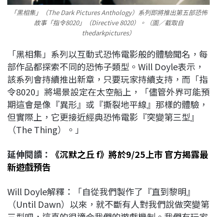
「黑相集」（The Dark Pictures Anthology）系列即將推出第五部恐怖
故事「指令8020」（Directive 8020）。（圖／截取自
thedarkpictures）
「黑相集」系列以互動式恐怖電影般的體驗聞名，每
部作品都探索不同的恐怖子類型。Will Doyle表示，
該系列會持續推出新章，只要玩家持續支持，而「指
令8020」將場景設定在太空船上，「儘管外界可能預
期這會是像『異形』或『撕裂地平線』那樣的體驗，
但實際上，它更接近經典恐怖電影『突變第三型』
（The Thing）。」
延伸閱讀：
《沉默之丘 f》將於9/25上市 官方揭露最
新遊戲預告
Will Doyle解釋：「自從我們製作了『直到黎明』
（Until Dawn）以來，就不斷有人對我們說做突變第
三型吧，這真的很適合我們的遊戲機制。我們有玩家