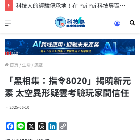
科技人的經驗傳承地！在 Pei Pei 科技專區，與學弟妹交流最硬核的技術
首頁
/
生活
/
遊戲
「黑相集：指令8020」揭曉新元
素 太空異形疑雲考驗玩家間信任
2025-06-10
F
L
X
T
L
C
a
i
h
i
o