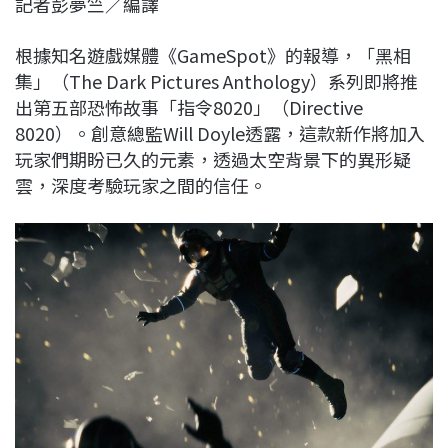
記者彭夢竺／編譯
c
n
r
n
p
e
e
e
k
y
根據知名遊戲媒體《GameSpot》的報導，「黑相
b
a
e
L
集」（The Dark Pictures Anthology）系列即將推
o
d
d
i
出第五部恐怖故事「指令8020」（Directive
o
s
I
n
8020）。創意總監Will Doyle透露，這款新作將加入
k
n
k
玩家們期盼已久的元素，透過太空背景下的異形疑
雲，深度考驗玩家之間的信任。