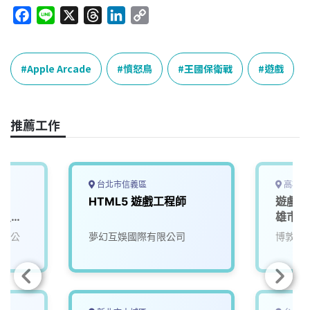
F
L
X
T
L
C
a
i
h
i
o
c
n
r
n
p
e
e
e
k
y
Apple Arcade
憤怒鳥
王國保衛戰
遊戲
b
a
e
L
o
d
d
i
o
s
I
n
推薦工作
k
n
k
台北市信義區
高雄市
HTML5 遊戲工程師
遊戲軟
ct_知
雄市)
96)
有限公
夢幻互娛國際有限公司
博敦電