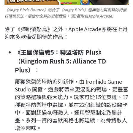
《Angry Birds Bounce》結合了《Angry Birds》經典魅力與創新的街機
打磚塊玩法，帶給你全新的遊戲體驗。(圖/截取自Apple Arcade)
除了《彈跳憤怒鳥》之外，Apple Arcade亦將在七月
迎來多款備受期待的作品：
《王國保衛戰5：聯盟塔防 Plus》
（Kingdom Rush 5: Alliance TD
Plus）
：
屢獲殊榮的塔防系列新作，由 Ironhide Game
Studio 開發。遊戲將帶來更混亂的戰場、更豐富
的策略選項與強大能力。玩家可從15位英雄、17
種獨特防禦塔中選擇，並在22個細緻的戰役關卡
中，面對超過40種敵人，運用智慧制定致勝計
畫。系列一貫的幽默風格也將延續，為骨骼敵人
增添趣味。