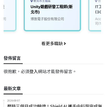
新北市土城區
台中市
學徒
Unity遊戲研發工程師(新
IT工
北市)
(3008
公司
博敦電子股份有限公司
Accu
司(111
看更多職缺
發佈留言
很抱歉，必須
登入
網站才能發佈留言。
最新文章
2026-08-07
歷時三個月成功驗證！Shield AI 攜手中科院完成無