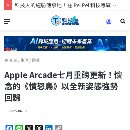
科技人的經驗傳承地！在 Pei Pei 科技專區，與學弟妹交流最硬核的技術
首頁
/
生活
/
遊戲
Apple Arcade七月重磅更新！懷
念的《憤怒鳥》以全新姿態強勢
回歸
2025-06-13
F
L
X
T
L
C