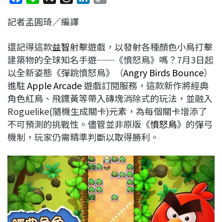
a
i
h
i
o
記者孟圓琦／編譯
c
n
r
n
p
e
e
e
k
y
還記得這款
益智
射擊遊戲，以發射各種顏色小鳥打擊
b
a
e
L
建築物的全球知名手遊──《憤怒鳥》嗎？7月3日起
o
d
d
i
以全新姿態《彈跳憤怒鳥》（
Angry Birds Bounce
）
o
s
I
n
進駐
Apple Arcade
遊戲訂閱服務，這款新作將經典
k
n
k
角色紅鳥、飛鏢黃等帶入磚塊消除式的玩法，並融入
Roguelike(隨機生成關卡)元素，為每個關卡增添了
不可預測的挑戰性。儘管並非原版《
憤怒鳥
》的彈弓
機制，玩家仍需精準判斷以取得勝利。