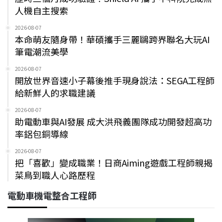
人機自主搜索
2026-08-07
本命萌友隨身帶！華碩攜手三麗鷗跨界聯名大玩AI
筆電潮流美學
2026-08-07
開放世界音速小子幕後推手現身說法：SEGA工程師
給新鮮人的求職建議
2026-08-07
助電動車與AI發展 成大洪飛義團隊成功開發超高功
率鋁包銅導線
2026-08-07
把「喜歡」變成職業！日商Aiming遊戲工程師親揭
菜鳥到職人心路歷程
電動車機電整合工程師