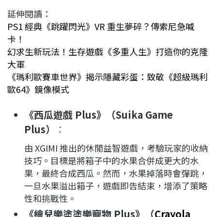
延伸閱讀：
PS1 經典《跳躍閃光》VR 重生夢碎？傳索尼急喊
卡！
幻求生新玩法！生存遊戲《多重人生》打造你的克隆
大軍
《瑪利歐賽車世界》揭示隱藏彩蛋：致敬《超級瑪利
歐64》鏡像模式
《西瓜遊戲 Plus》（Suika Game
Plus）
：
由 XGIMI 推出的休閒益智遊戲，考驗玩家的收納
技巧。目標是將箱子中的水果合併成更大的水
果，最終合成西瓜。然而，水果掉落時會彈跳，
一旦水果溢出箱子，遊戲即告結束，增添了策略
性和挑戰性。
《繪兒樂塗塗樂寵物 Plus》（
Crayola