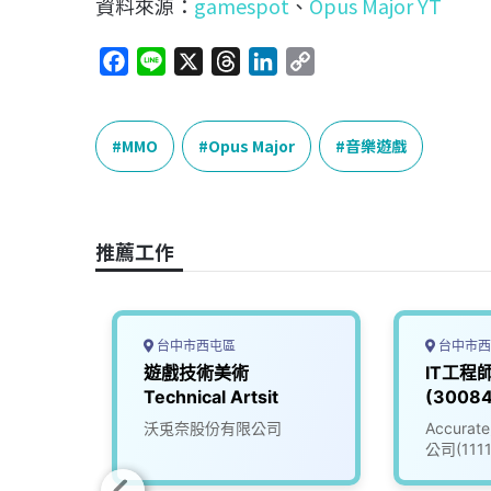
資料來源：
gamespot
、
Opus Major YT
F
L
X
T
L
C
a
i
h
i
o
c
n
r
n
p
e
e
e
k
y
MMO
Opus Major
音樂遊戲
b
a
e
L
o
d
d
i
o
s
I
n
推薦工作
k
n
k
台中市西屯區
台中市西
遊戲公
遊戲技術美術
IT工程
Technical Artsit
(30084
份有限
沃兎奈股份有限公司
Accur
公司(111