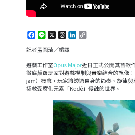
F
L
X
T
L
C
a
i
h
i
o
記者孟圓琦／編譯
c
n
r
n
p
e
e
e
k
y
遊戲工作室
Opus Major
近日正式公開其首款
b
a
e
L
徹底顛覆玩家對遊戲機制與
音樂
結合的想像！《
o
d
d
i
jam）概念，玩家將透過自身的節奏、旋律
o
s
I
n
拯救受腐化元素「Kodé」侵蝕的世界。
k
n
k