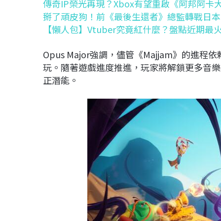
傳奇IP榮光再現？Xbox有望重啟《阿邦阿
掰了頑皮狗！前《最後生還者》總監轉戰日本
【懶人包】Vtuber究竟紅什麼？盤點近期最
Opus Major強調，儘管《Majjam》
玩。隨著遊戲進度推進，玩家將解鎖更多音樂
正潛能。