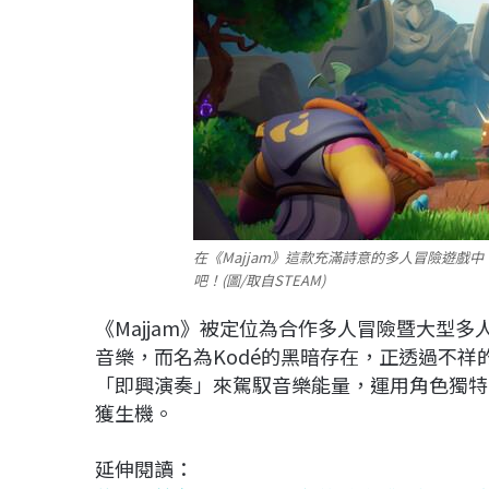
在《Majjam》這款充滿詩意的多人冒險遊戲
吧！(圖/取自STEAM)
《Majjam》被定位為合作多人冒險暨大型
音樂，而名為Kodé的黑暗存在，正透過不
「即興演奏」來駕馭音樂能量，運用角色獨特
獲生機。
延伸閱讀：