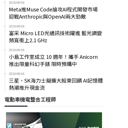
2026-08-06
Meta推Muse Code搶攻AI程式開發市場
迎戰Anthropic與OpenAI兩大勁敵
2026-08-06
富采 Micro LED光通訊技術躍進 藍光調變
頻寬衝上2.1 GHz
2026-08-06
小島工作室成立 10 週年！攜手 Anicorn
推出限量科幻手錶 限時預購中
2026-08-06
三星、SK海力士擬擴大股東回饋 AI記憶體
熱潮推升現金流
電動車機電整合工程師