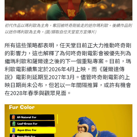
初代作品以瑪利歐為主角，奪回被咚奇剛偷走的迷你瑪利歐。後續作品則
以迷你瑪利歐為主角。(圖/擷取自任天堂官方宣傳片)
所有這些策略都表明，任天堂目前正大力推動咚奇剛
的影響力，這也解釋了為何咚奇剛電影會被優先列為
繼瑪利歐和薩爾達之後的下一個重點專案。目前，瑪
利歐電影續集定於2026年4月上映，而《薩爾達傳
說》電影則延期至2027年3月。儘管咚奇剛電影的上
映日期尚未公布，但若以一年間隔推算，或許有機會
在2028年春季與觀眾見面。