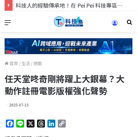
科技人的經驗傳承地！在 Pei Pei 科技專區，與學弟妹交流最硬核的技術
首頁
/
生活
/
遊戲
任天堂咚奇剛將躍上大銀幕？大
動作註冊電影版權強化聲勢
2025-07-15
F
L
X
T
L
C
a
i
h
i
o