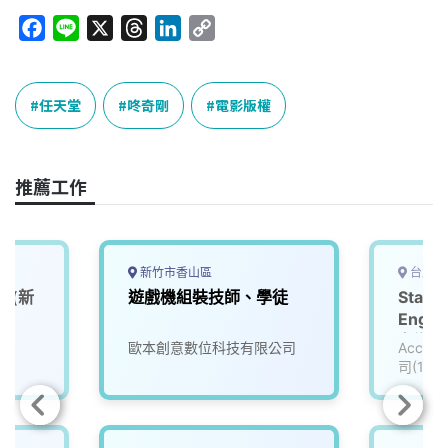
F
L
X
T
L
C
a
i
h
i
o
c
n
r
n
p
e
e
e
k
y
任天堂
咚奇剛
電影版權
b
a
e
L
o
d
d
i
o
s
I
n
推薦工作
k
n
k
新竹市香山區
台北市
師(新
遊戲機組裝技師、學徒
Staff
Engin
名遊戲公
歐本創意數位科技有限公司
Accu
司(111