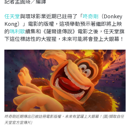
記者孟圓琦／編譯
c
n
r
n
p
e
e
e
k
y
任天堂
與環球影業近期已註冊了「
咚奇剛
（Donkey
b
a
e
L
Kong）」電影的版權，這項舉動預示著繼即將上映
o
d
d
i
的
瑪利歐
續集和《薩爾達傳說》電影之後，任天堂旗
o
s
I
n
下這位標誌性的大猩猩，未來可能將會登上大銀幕！
k
n
k
咚奇剛近期傳出已被註冊電影版權，未來有望躍上大銀幕！(圖/擷取自任
天堂官方宣傳片)