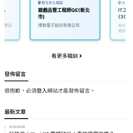
新北市土城區
台中市
 A
遊戲品管工程師QE(新北
IT工
市)
(3008
有限公
博敦電子股份有限公司
Accu
司(111
看更多職缺
發佈留言
很抱歉，必須
登入
網站才能發佈留言。
最新文章
2026-08-08