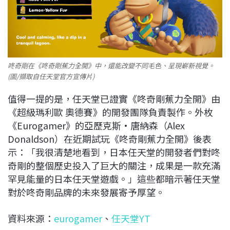
咚奇剛在《咚奇剛蕉力全開》中，還能改變不同毛色、呈現嶄新視覺。
(圖/擷取自任天堂官方宣傳片)
值得一提的是，任天堂已證實《咚奇剛蕉力全開》由
《超級瑪利歐 奧德賽》的開發團隊負責製作。外枚
《Eurogamer》的亞歷克斯·唐納森（Alex
Donaldson）在近期試玩《咚奇剛蕉力全開》後表
示：「我很清楚地看到，日本任天堂的開發者們對咚
奇剛的整個歷史投入了巨大的關注，成果是一款充滿
罕見能量的日本任天堂遊戲。」這些都暗示著任天堂
對於咚奇剛品牌的未來發展寄予厚望。
資料來源：
eurogamer
、
任天堂YT