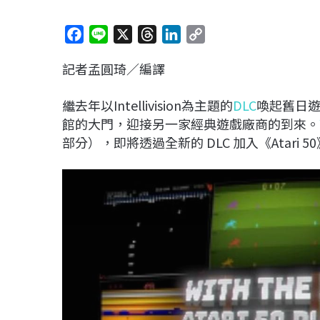
F
L
X
T
L
C
a
i
h
i
o
記者孟圓琦／編譯
c
n
r
n
p
e
e
e
k
y
繼去年以Intellivision為主題的
DLC
喚起舊日
b
a
e
L
館的大門，迎接另一家經典遊戲廠商的到來。
o
d
d
i
部分），即將透過全新的 DLC 加入《Atari 5
o
s
I
n
k
n
k