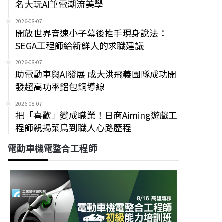
名大玩AI筆電潮流美學
2026-08-07
開放世界音速小子幕後推手現身說法：
SEGA工程師給新鮮人的求職建議
2026-08-07
助電動車與AI發展 成大洪飛義團隊成功開
發超高功率鋁包銅導線
2026-08-07
把「喜歡」變成職業！日商Aiming遊戲工
程師親揭菜鳥到職人心路歷程
電動車機電整合工程師