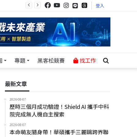
登入
園
專題
黑客松競賽
找工作
最新文章
2026-08-07
歷時三個月成功驗證！Shield AI 攜手中科
院完成無人機自主搜索
2026-08-07
本命萌友隨身帶！華碩攜手三麗鷗跨界聯