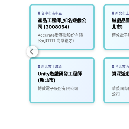
台中市南屯區
新北市土
A(新
產品工程師_知名遊戲公
遊戲品管
司 (3008054)
北市)
司
Accurate愛客獵股份有限
博敦電子
公司(1111 高階獵才)
新北市土城區
台北市內
Unity遊戲研發工程師
資深遊戲
(新北市)
博敦電子股份有限公司
華義國際
公司