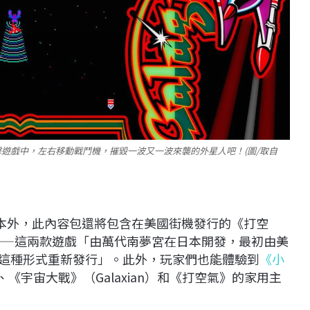
射擊遊戲中，左右移動戰鬥機，摧毀一波又一波來襲的外星人吧！(圖/取自
多版本外，此內容包還將包含在美國街機發行的《打空
us）——這兩款遊戲「由萬代南夢宮在日本開發，最初由美
次以這種形式重新發行」。此外，玩家們也能體驗到
《小
）、《宇宙大戰》（Galaxian）和《打空氣》的家用主