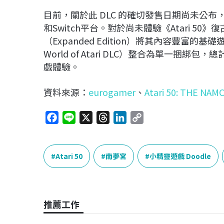
目前，關於此 DLC 的確切發售日期尚未公布，但確
和Switch平台。對於尚未體驗《Atari 50》
（Expanded Edition）將其內容豐富的基礎遊戲與
World of Atari DLC）整合為單一捆
戲體驗。
資料來源：
eurogamer
、
Atari 50: THE NA
F
L
X
T
L
C
a
i
h
i
o
c
n
r
n
p
e
e
e
k
y
Atari 50
南夢宮
小精靈遊戲 Doodle
b
a
e
L
o
d
d
i
o
s
I
n
推薦工作
k
n
k