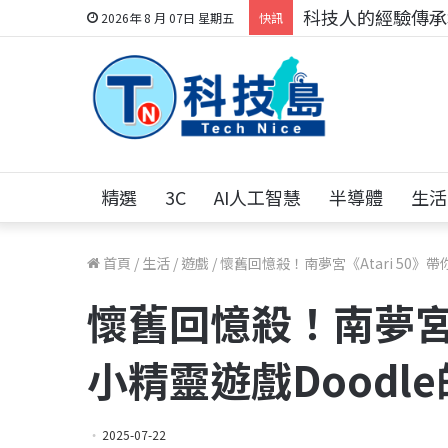
科技人的經驗傳承地
2026年 8 月 07日 星期五
快訊
精選
3C
AI人工智慧
半導體
生活
首頁
/
生活
/
遊戲
/
懷舊回憶殺！南夢宮《Atari 50》
懷舊回憶殺！南夢宮《
小精靈遊戲Doodl
2025-07-22