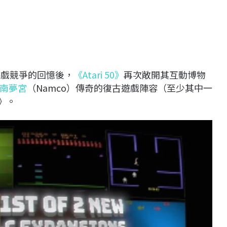
遊戲競爭的回憶後，
《Atari 50》
再次敞開其互動博物
南夢宮
（Namco）傳奇的復古遊戲陣容（至少其中一
0》。