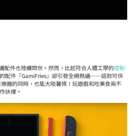
邊配件也陸續問世。
然而，比起符合人體工學的
控制
的配件「
GamiFries
」卻引發全網熱議
──
這款可供
戲
樂趣的同時，也能大啖薯條！玩遊戲和吃美食兩不
作抉擇。