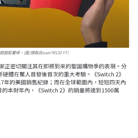
配薯條。(圖/擷取自user7R135 YT)
家正密切關注其在即將到來的聖誕購物季的表現。分
新硬體在驚人首發後首次的重大考驗。《
Switch 2
》
17
年的美國銷售紀錄；而在全球範圍內，短短四天內
月的本財年內，《
Switch 2
》的銷量將達到
1500
萬