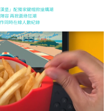
競漢堡」配獨家鍵帽掀搶購潮
陣容 再掀蒼綠狂潮
越前作同時在線人數紀錄