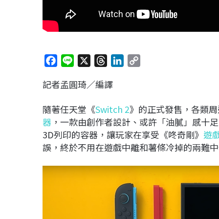
F
L
X
T
L
C
a
i
h
i
o
記者孟圓琦／編譯
c
n
r
n
p
e
e
e
k
y
隨著任天堂《
Switch 2
》的正式發售，各類周
b
a
e
L
器
，一款由創作者設計、或許「油膩」感十足
o
d
d
i
3D
列印的容器，讓玩家在享受《咚奇剛》
遊
o
s
I
n
誤，終於不用在遊戲中離和薯條冷掉的兩難中
k
n
k