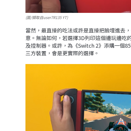
(圖/擷取自user7R135 YT)
當然，最直接的吃法或許是直接把臉埋進去，
意。無論如何，若選擇
3D
列印這個邊玩邊吃
及控制器。或許，為《
Switch 2
》添購一個
85
三方裝置，會是更實際的選擇。