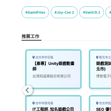
c
n
r
n
p
e
e
e
k
y
GamiFries
Joy-Con 2
Switch 2
b
a
e
L
o
d
d
i
o
s
I
n
推薦工作
k
n
k
台北市中正區
新北市土
A遊戲測試專員 A
【產專】Unity遊戲動畫
遊戲測試
師
北市)
份有限
台灣知識庫股份有限公司
博敦電子
台中市西屯區
台北市信
IT工程師_知名遊戲公司
SEO 優