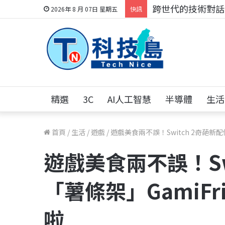
跨世代的技術對話！
2026年 8 月 07日 星期五
快訊
精選
3C
AI人工智慧
半導體
生活
首頁
/
生活
/
遊戲
/
遊戲美食兩不誤！Switch 2奇葩新配
遊戲美食兩不誤！Sw
「薯條架」GamiFr
啦