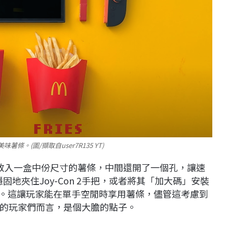
美味薯條。(圖/擷取自user7R135 YT)
放入一盒中份尺寸的薯條，中間還開了一個孔，讓速
穩固地夾住
Joy-Con 2
手把，或者將其「加大碼」安裝
。這讓玩家能在單手空閒時享用薯條，儘管這考慮到
的玩家們而言，是個大膽的點子。