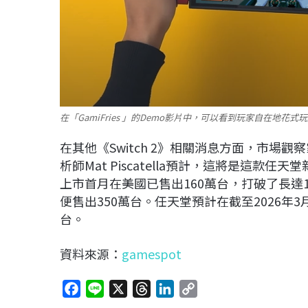
在「GamiFries 」的Demo影片中，可以看到玩家自在地花式玩遊戲
在其他《
Switch 2
》相關消息方面，市場觀察
析師
Mat Piscatella
預計，這將是這款任天堂
上市首月在美國已售出
160
萬台，打破了長達
便售出
350
萬台。任天堂預計在截至
2026
年
3
台。
資料來源：
gamespot
F
L
X
T
L
C
a
i
h
i
o