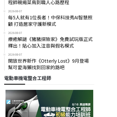
程師親揭菜鳥到職人心路歷程
2026-08-07
每5人就有1位長者！中保科技秀AI智慧照
顧 打造居家守護新模式
2026-08-07
療癒解謎《豬豬探險家》免費試玩版正式
釋出！貼心加入注音與假名模式
2026-08-07
開放世界新作《Otterly Lost》9月登場
幫可愛海獺找到回家的路吧
電動車機電整合工程師