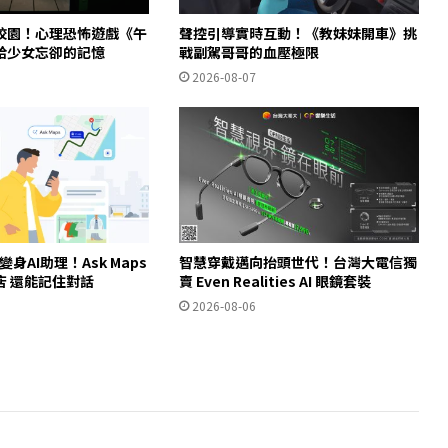
校園！心理恐怖遊戲《午
聲控引導實時互動！《教妹妹開車》挑
拾少女忘卻的記憶
戰副駕哥哥的血壓極限
2026-08-07
ps變身AI助理！Ask Maps
智慧穿戴邁向抬頭世代！台灣大電信獨
店 還能記住對話
賣 Even Realities AI 眼鏡套裝
2026-08-06