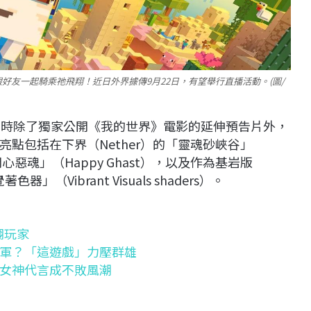
友一起騎乘祂飛翔！近日外界據傳9月22日，有望舉行直播活動。(圖/
日舉行，當時除了獨家公開《我的世界》電影的延伸預告片外，
點包括在下界（Nether）的「靈魂砂峽谷」
「開心惡魂」（Happy Ghast），以及作為基岩版
器」（Vibrant Visuals shaders）。
翻玩家
軍？「這遊戲」力壓群雄
女神代言成不敗風潮