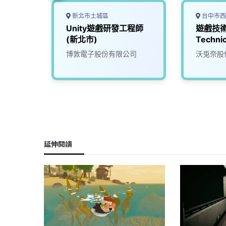
新北市土城區
台中市西
師(高
Unity遊戲研發工程師
遊戲技
(新北市)
Technic
司
博敦電子股份有限公司
沃兎奈股
延伸閱讀