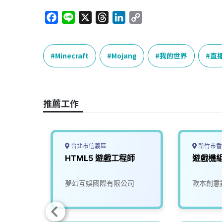
F
L
X
T
L
C
a
i
h
i
o
c
n
r
n
p
e
e
e
k
y
Minecraft
Mojang
我的世界
直
b
a
e
L
o
d
d
i
o
s
I
n
推薦工作
k
n
k
台北市信義區
新竹市香
E(新
HTML5 遊戲工程師
遊戲機
司
夢幻互娛國際有限公司
歐本創意