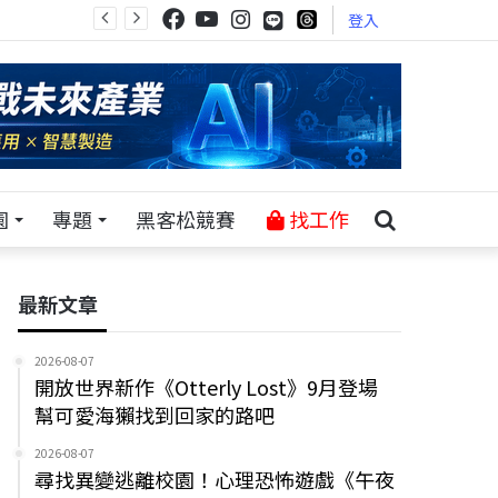
登入
園
專題
黑客松競賽
找工作
最新文章
2026-08-07
開放世界新作《Otterly Lost》9月登場
幫可愛海獺找到回家的路吧
2026-08-07
尋找異變逃離校園！心理恐怖遊戲《午夜