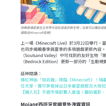
快樂惡魂是會在主世界中茁壯成長的新生物；玩家可以獨自或跟好
擷取自Minecraft官網)
上一場《Minecraft Live》於3月22
也同步揭曉春季與夏季的多項遊戲更新內容。亮
（Soulsand Valley）中可找到的友好生物
（Bedrock Edition）更新一部分的「生動視覺著色
延伸閱讀：
爆紅神曲「熔岩雞」降臨《Minecraft》！嗨
任天堂、寶可夢竟掉出日本最愛遊戲百大榜冠
【懶人包】手遊市場創驚人產值！翻拍電影、
Mojang
西班牙官網意外洩露資訊