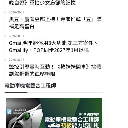
晚自習》重拾少女忘卻的記憶
2026-08-07
黑豆、鷹嘴豆都上榜！專家推薦「豆」陣
補足高蛋白
2026-08-07
Gmail明年起停用3大功能 第三方寄件、
Gmailify、POP同步2027年1月退場
2026-08-07
聲控引導實時互動！《教妹妹開車》挑戰
副駕哥哥的血壓極限
電動車機電整合工程師