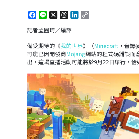
F
L
X
T
L
C
a
i
h
i
o
記者孟圓琦／編譯
c
n
r
n
p
e
e
e
k
y
備受期待的《
我的世界
》（
Minecraft
，音譯麥
b
a
e
L
可能已因開發商
Mojang
網站的程式碼錯誤而
o
d
d
i
出，這場直播活動可能將於9月22日舉行，
o
s
I
n
k
n
k