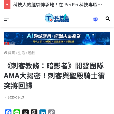
科技人的經驗傳承地！在 Pei Pei 科技專區，與學弟妹交流最硬核的技術
首頁
/
生活
/
遊戲
《刺客教條：暗影者》開發團隊
AMA大揭密！刺客與聖殿騎士衝
突將回歸
2025-08-13
F
L
X
T
L
C