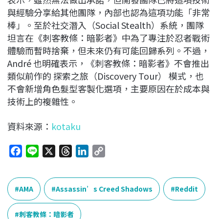
與經驗分享給其他團隊，內部也認為這項功能「非常
棒」。至於社交潛入（Social Stealth）系統，團隊
坦言在《刺客教條：暗影者》中為了專注於忍者戰術
體驗而暫時捨棄，但未來仍有可能回歸系列。不過，
André 也明確表示，《刺客教條：暗影者》不會推出
類似前作的 探索之旅（Discovery Tour） 模式，也
不會新增角色髮型客製化選項，主要原因在於成本與
技術上的複雜性。
資料來源：
kotaku
F
L
X
T
L
C
a
i
h
i
o
c
n
r
n
p
e
e
e
k
y
AMA
Assassin’s Creed Shadows
Reddit
b
a
e
L
o
d
d
i
刺客教條：暗影者