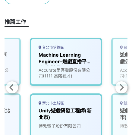
o
s
I
n
k
n
k
推薦工作
台北市信義區
台中市
公司
Machine Learning
遊戲資
Engineer-遊戲直播平台
戲公司 
_知名遊戲公司
有限公
Accurate愛客獵股份有限公
Accu
(3005837)
司(1111 高階獵才)
司(111
新北市土城區
新北市
(新北
Unity遊戲研發工程師(新
遊戲品
北市)
市)
博敦電子股份有限公司
博敦電