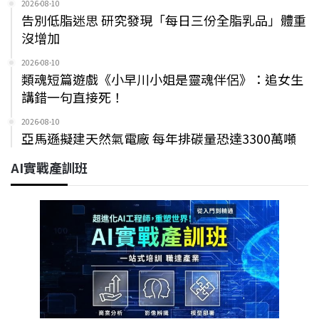
2026-08-10
告別低脂迷思 研究發現「每日三份全脂乳品」體重
沒增加
2026-08-10
類魂短篇遊戲《小早川小姐是靈魂伴侶》：追女生
講錯一句直接死！
2026-08-10
亞馬遜擬建天然氣電廠 每年排碳量恐達3300萬噸
AI實戰產訓班