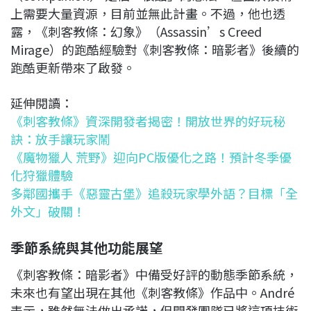
上需要大量資源，目前並無此計畫。不過，他也透
露，《刺客教條：幻象》（Assassin’s Creed
Mirage）的跑酷經驗對《刺客教條：暗影者》後續的
跑酷更新帶來了啟發。
延伸閱讀：
《刺客教條》資深開發者揭密！開放世界的好玩秘
訣：放手讓玩家鬧
《魔物獵人 荒野》迎向PC版優化之路！預計冬季優
化狩獵體驗
多鄰國攜手《惡靈古堡》追殺玩家學外語？目標「全
外文」破關！
季節系統與其他功能展望
《刺客教條：暗影者》中備受好評的動態季節系統，
未來也有望出現在其他《刺客教條》作品中。André
表示，雖然無法做出承諾，但開發團隊已將這項技術