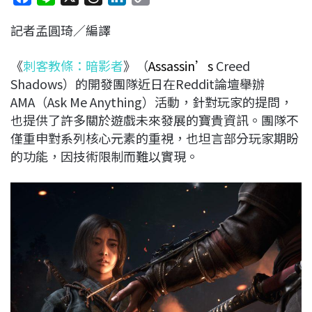
a
i
h
i
o
記者孟圓琦／編譯
c
n
r
n
p
e
e
e
k
y
《
刺客教條：暗影者
》（
Assassin’s
Creed
b
a
e
L
Shadows）的開發團隊近日在Reddit論壇舉辦
o
d
d
i
AMA（Ask Me Anything）活動，針對玩家的提問，
o
s
I
n
也提供了許多關於遊戲未來發展的寶貴資訊。團隊不
k
n
k
僅重申對系列核心元素的重視，也坦言部分玩家期盼
的功能，因技術限制而難以實現。