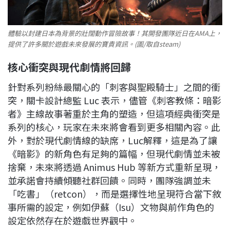
體驗以封建日本為背景的壯闊動作冒險故事！其開發團隊近日在AMA上，
提供了許多關於遊戲未來發展的寶貴資訊。(圖/取自steam)
核心衝突與現代劇情將回歸
針對系列粉絲最關心的「刺客與聖殿騎士」之間的衝
突，關卡設計總監 Luc 表示，儘管《刺客教條：暗影
者》主線故事著重於主角的塑造，但這項經典衝突是
系列的核心，玩家在未來將會看到更多相關內容。此
外，對於現代劇情線的缺席，Luc解釋，這是為了讓
《暗影》的新角色有足夠的篇幅，但現代劇情並未被
捨棄，未來將透過 Animus Hub 等新方式重新呈現，
並承諾會持續傾聽社群回饋。同時，團隊強調並未
「吃書」（retcon），而是選擇性地呈現符合當下敘
事所需的設定，例如伊蘇（Isu）文物與前作角色的
設定依然存在於遊戲世界觀中。