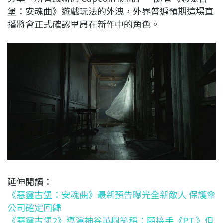
堡：安魂曲》遊戲玩法的外洩，外界普遍預期這場直
播將會正式確認里昂在新作中的角色。
延伸閱讀：
《惡靈古堡：安魂曲》最新預告曝光全新敵人 保護傘
公司確定回歸
《惡靈古堡2》導演神谷英樹笑稱：願接手《P.T.》但