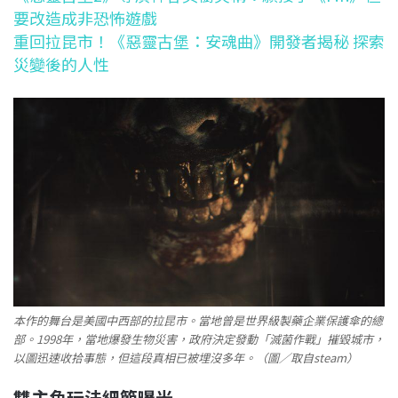
要改造成非恐怖遊戲
重回拉昆市！《惡靈古堡：安魂曲》開發者揭秘 探索
災變後的人性
本作的舞台是美國中西部的拉昆市。當地曾是世界級製藥企業保護傘的總
部。1998年，當地爆發生物災害，政府決定發動「滅菌作戰」摧毀城市，
以圖迅速收拾事態，但這段真相已被埋沒多年。（圖／取自steam）
雙主角玩法細節曝光