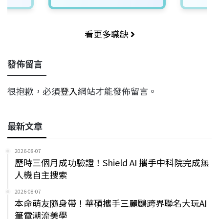
看更多職缺
發佈留言
很抱歉，必須
登入
網站才能發佈留言。
最新文章
2026-08-07
歷時三個月成功驗證！Shield AI 攜手中科院完成無
人機自主搜索
2026-08-07
本命萌友隨身帶！華碩攜手三麗鷗跨界聯名大玩AI
筆電潮流美學