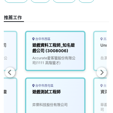
b
a
e
L
o
d
d
i
o
s
I
n
推薦工作
k
n
k
台中市西區
高雄市
公司
遊戲資料工程師_知名遊
Unre
戲公司 (3008006)
有限公
Accurate愛客獵股份有限公
岳漢網
司(1111 高階獵才)
台中市西屯區
台北市
戲動畫
遊戲測試工程師
資深遊
司
弈樂科技股份有限公司
華義國
司