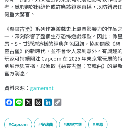
考，感興趣的粉絲們或許應該鎖定直播，以防錯過任
何重大驚喜。
《惡靈古堡》系列作為遊戲史上最具影響力的作品之
一，深刻影響了整個生存恐怖遊戲類型。因此，像里
昂·S·甘迺迪這樣的經典角色回歸，協助開啟《惡
靈古堡》的新時代，並不會令人感到意外。有興趣的
玩家可持續關注 Capcom 在 2025 年東京電玩展的特
別展示與直播，以獲取《惡靈古堡：安魂曲》的最新
官方消息。
資料來源：
gamerant
F
L
X
T
L
C
a
i
h
i
o
c
n
r
n
p
e
e
e
k
y
Capcom
安魂曲
惡靈古堡
里昂