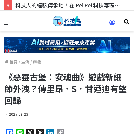
科技人的經驗傳承地！在 Pei Pei 科技專區，與學弟妹交流最硬核的技術
首頁
/
生活
/
遊戲
《惡靈古堡：安魂曲》遊戲新細
節外洩？傳里昂．S．甘迺迪有望
回歸
2025-09-23
F
L
X
T
L
C