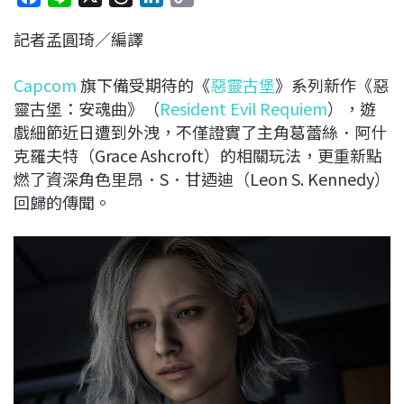
a
i
h
i
o
記者孟圓琦／編譯
c
n
r
n
p
e
e
e
k
y
Capcom
旗下備受期待的《
惡靈古堡
》系列新作《惡
b
a
e
L
靈古堡：安魂曲》（
Resident Evil Requiem
），遊
o
d
d
i
戲細節近日遭到外洩，不僅證實了主角葛蕾絲．阿什
o
s
I
n
克羅夫特（Grace Ashcroft）的相關玩法，更重新點
k
n
k
燃了資深角色里昂．S．甘迺迪（Leon S. Kennedy）
回歸的傳聞。