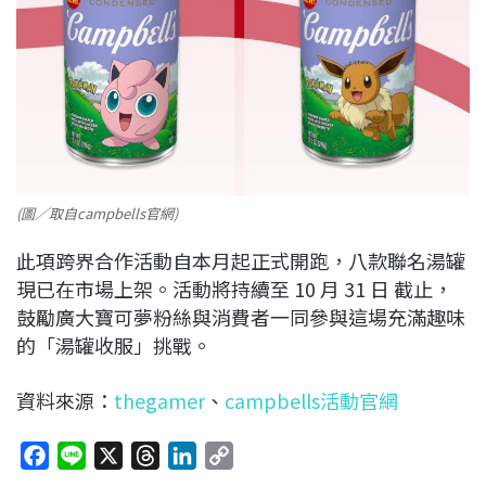
(圖／取自campbells官網)
此項跨界合作活動自本月起正式開跑，八款聯名湯罐
現已在市場上架。活動將持續至 10 月 31 日 截止，
鼓勵廣大寶可夢粉絲與消費者一同參與這場充滿趣味
的「湯罐收服」挑戰。
資料來源：
thegamer
、
campbells活動官網
F
L
X
T
L
C
a
i
h
i
o