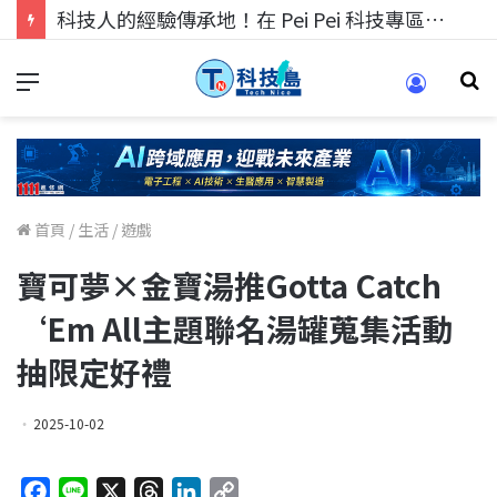
科技人的經驗傳承地！在 Pei Pei 科技專區，與學弟妹交流最硬核的技術
首頁
/
生活
/
遊戲
寶可夢×金寶湯推Gotta Catch
‘Em All主題聯名湯罐蒐集活動
抽限定好禮
2025-10-02
F
L
X
T
L
C