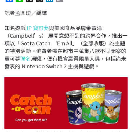
a
i
h
i
o
記者孟圓琦／編譯
c
n
r
n
p
e
e
e
k
y
知名遊戲
IP
寶可夢
與美國食品品牌金寶湯
b
a
e
L
（Campbell’s） 展開意想不到的跨界合作，推出一
o
d
d
i
項以「Gotta Catch ‘Em All」（全部收服）為主題
o
s
I
n
的特別活動。消費者需在超市中蒐集八款不同圖案的
k
n
k
寶可夢
聯名
湯罐，便有機會贏得限量大獎，包括尚未
發表的 Nintendo Switch 2 主機與遊戲。