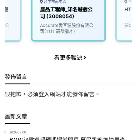
台中市南屯區
台北市
名遊
產品工程師_知名遊戲公
HTM
)
司 (3008054)
有限公
Accurate愛客獵股份有限公
夢幻互
司(1111 高階獵才)
看更多職缺
發佈留言
很抱歉，必須
登入
網站才能發佈留言。
最新文章
2026-08-08
BMW i3需求超預期提前開單 慕尼黑廠加速量產