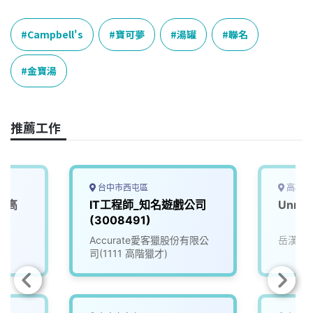
c
n
r
n
p
e
e
e
k
y
Campbell's
寶可夢
湯罐
聯名
b
a
e
L
o
d
d
i
金寶湯
o
s
I
n
k
n
k
推薦工作
台中市西屯區
高雄市
(高
IT工程師_知名遊戲公司
Unre
(3008491)
Accurate愛客獵股份有限公
岳漢網
司(1111 高階獵才)