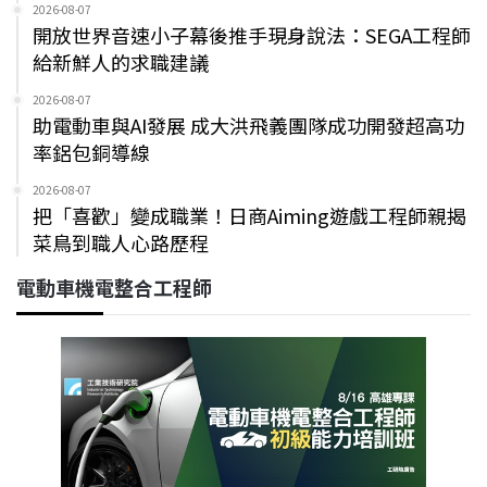
2026-08-07
開放世界音速小子幕後推手現身說法：SEGA工程師
給新鮮人的求職建議
2026-08-07
助電動車與AI發展 成大洪飛義團隊成功開發超高功
率鋁包銅導線
2026-08-07
把「喜歡」變成職業！日商Aiming遊戲工程師親揭
菜鳥到職人心路歷程
電動車機電整合工程師