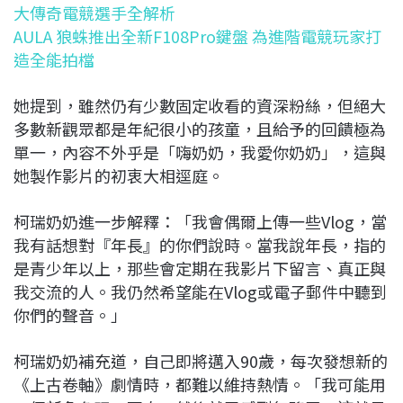
大傳奇電競選手全解析
AULA 狼蛛推出全新F108Pro鍵盤 為進階電競玩家打
造全能拍檔
她提到，雖然仍有少數固定收看的資深粉絲，但絕大
多數新觀眾都是年紀很小的孩童，且給予的回饋極為
單一，內容不外乎是「嗨奶奶，我愛你奶奶」，這與
她製作影片的初衷大相逕庭。
柯瑞奶奶進一步解釋：「我會偶爾上傳一些Vlog，當
我有話想對『年長』的你們說時。當我說年長，指的
是青少年以上，那些會定期在我影片下留言、真正與
我交流的人。我仍然希望能在Vlog或電子郵件中聽到
你們的聲音。」
柯瑞奶奶補充道，自己即將邁入90歲，每次發想新的
《上古卷軸》劇情時，都難以維持熱情。「我可能用