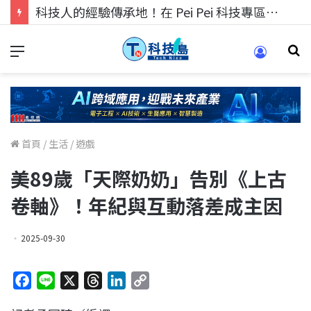
科技人的經驗傳承地！在 Pei Pei 科技專區，與學弟妹交流最硬核的技術
首頁
/
生活
/
遊戲
美89歲「天際奶奶」告別《上古
卷軸》！年紀與互動落差成主因
2025-09-30
F
L
X
T
L
C
a
i
h
i
o