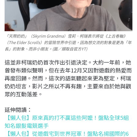
「天際奶奶」（Skyrim Grandma）雪莉．柯瑞表示將從《上古卷軸》
（The Elder Scrolls）的冒險世界中引退，因為想交流的對象是更為「年
長」的對象、而非小朋友。(圖／擷取自官方YT)
這並非柯瑞奶奶首次作出引退決定。大約一年前，她
曾發布類似聲明，但在去年12月又因對遊戲的熱愛而
再度回歸。然而，這次的語氣聽起來更為堅定，柯瑞
奶奶坦言，影片之所以不再有趣，主要來自於她與觀
眾的互動落差。
延伸閱讀：
【懶人包】原來真的打不贏這些阿嬤！盤點全球5組
知名銀髮電競選手
【懶人包】從遊戲宅到世界冠軍！盤點名揚國際的6