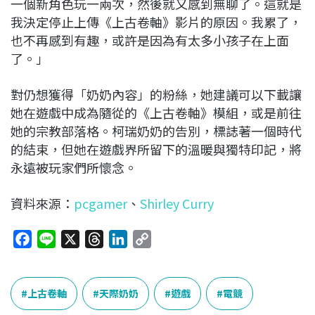
一個新角色玩一兩次，然後就又感到無聊了。這就是
我決定停止上傳《上古卷軸》影片的原因。我累了，
也不再感到有趣，或許是因為有太多小孩子在上面
了。」
對仍想獲得「奶奶內容」的粉絲，她建議可以下載讓
她在遊戲中成為隨從的《上古卷軸》模組，或是前往
她的宗教部落格。柯瑞奶奶的告別，標誌著一個時代
的結束，但她在遊戲界所留下的溫暖與獨特印記，將
永遠被玩家們所懷念。
資料來源：
pcgamer
、
Shirley Curry
F
L
X
T
L
C
a
i
h
i
o
c
n
r
n
p
e
e
e
k
y
上古卷軸
天際奶奶
遊戲
電競
b
a
e
L