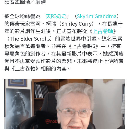
記者孟圓琦／編譯
c
n
r
n
p
e
e
e
k
y
被全球粉絲譽為「
天際奶奶
」（
Skyrim Grandma
）
b
a
e
L
的傳奇玩家雪莉．柯瑞（Shirley Curry），在長達十
o
d
d
i
年的影片創作生涯後，正式宣布將從《
上古卷軸
》
o
s
I
n
（The Elder Scrolls）的冒險世界中引退。這名已累
k
n
k
積超過百萬追隨者、並將在《上古卷軸6》中，擁有
專屬角色的創作者，在其最新影片中表示，她感到疲
憊且不再享受製作影片的樂趣，未來將停止上傳所有
與《上古卷軸》相關的內容。