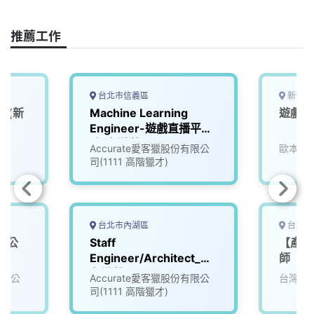
o
d
d
i
o
s
I
n
推薦工作
k
n
k
台北市信義區
新竹市
師(新
Machine Learning
遊戲機
Engineer-遊戲直播平台
_知名遊戲公司
Accurate愛客獵股份有限公
歐本創
(3005837)
司(1111 高階獵才)
台北市內湖區
台北市
戲公
Staff
【產專
Engineer/Architect_知
師
名遊戲公司 (3008596)
有限公
Accurate愛客獵股份有限公
台灣知
司(1111 高階獵才)