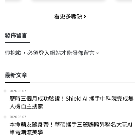
看更多職缺
發佈留言
很抱歉，必須
登入
網站才能發佈留言。
最新文章
2026-08-07
歷時三個月成功驗證！Shield AI 攜手中科院完成無
人機自主搜索
2026-08-07
本命萌友隨身帶！華碩攜手三麗鷗跨界聯名大玩AI
筆電潮流美學