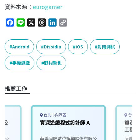
資料來源：
eurogamer
F
L
X
T
L
C
a
i
h
i
o
c
n
r
n
p
e
e
e
k
y
Android
Dissidia
iOS
封閉測試
b
a
e
L
o
d
d
i
手機遊戲
野村哲也
o
s
I
n
k
n
k
推薦工作
台北市內湖區
台北市
戲公
資深遊戲程式設計師 A
資深行
工程師 (
Engine
有限公
華義國際數位娛樂股份有限公
凌群電