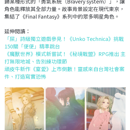
歸某種形式的「勇氣系統（Bravery system）」，讓
角色能釋放其全部力量。故事背景設定在現代東京，
集結了《Final Fantasy》系列中的眾多明星角色。
延伸閱讀：
「屎」詩級獨立遊戲參見！《Unko Technica》挑戰
150關「便便」精準跳台
《魔獸世界》模式新嘗試！《秘境戰盟》RPG推出 主
打無限地城、告別練功環節
頑皮牛新作《窒愛》上市倒數！靈感來自台灣社會案
件、打造寫實恐怖