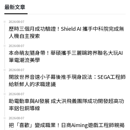
最新文章
2026-08-07
歷時三個月成功驗證！Shield AI 攜手中科院完成無
人機自主搜索
2026-08-07
本命萌友隨身帶！華碩攜手三麗鷗跨界聯名大玩AI
筆電潮流美學
2026-08-07
開放世界音速小子幕後推手現身說法：SEGA工程師
給新鮮人的求職建議
2026-08-07
助電動車與AI發展 成大洪飛義團隊成功開發超高功
率鋁包銅導線
2026-08-07
把「喜歡」變成職業！日商Aiming遊戲工程師親揭