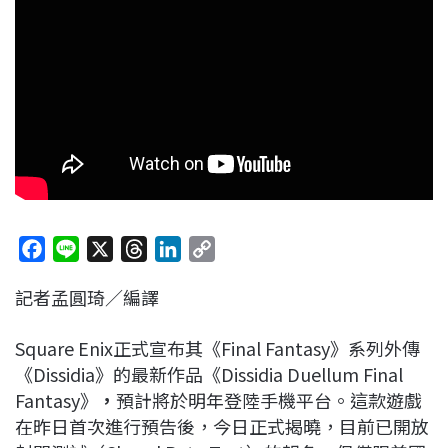
F
L
X
T
L
C
a
i
h
i
o
記者孟圓琦／編譯
c
n
r
n
p
e
e
e
k
y
Square Enix正式宣布其《Final Fantasy》系列外傳
b
a
e
L
《Dissidia》的最新作品《Dissidia Duellum Final
o
d
d
i
Fantasy》
，
預計將於明年登陸手機平台。這款遊戲
o
s
I
n
在昨日首次進行預告後，今日正式揭曉，目前已開放
k
n
k