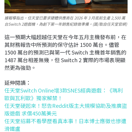
據報導指出，任天堂已要求硬體供應商在 2026 年 3 月底前生產 2,500 萬
台Switch 2遊戲機，為創下第一年銷售紀錄做準備。(圖/取自任天堂官網)
這一預期大幅超越任天堂在今年五月主機發布前，在
其財務報告中所預測的保守估計 1500 萬台。儘管
1500 萬台的預測已與第一代 Switch 主機首年銷售的
1487 萬台相差無幾，但 Switch 2 實際的市場表現顯
然更為強勁。
延伸閱讀：
任天堂Switch Online增3款SNES經典遊戲：《瑪利
歐與瓦利歐》獨家解禁！
任天堂硬起來！怒告Reddit版主大規模協助及推廣盜
版遊戲 求償450萬美元
任天堂招募不看學歷看真本事！日本博士應徵也慘遭
滑鐵盧