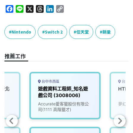
F
L
X
T
L
C
a
i
h
i
o
c
n
r
n
p
e
e
e
k
y
Nintendo
Switch 2
任天堂
銷量
b
a
e
L
o
d
d
i
o
s
I
n
推薦工作
k
n
k
台中市西區
台北市
(新北
遊戲資料工程師_知名遊
HTM
戲公司 (3008006)
Accurate愛客獵股份有限公
夢幻互
司(1111 高階獵才)