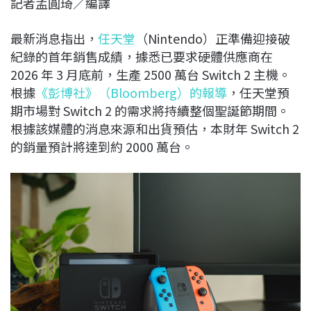
記者孟圓琦／編譯
c
n
r
n
p
e
e
e
k
y
最新消息指出，
任天堂
（Nintendo）正準備迎接破
b
a
e
L
紀錄的首年銷售成績，據悉已要求硬體供應商在
o
d
d
i
2026 年 3 月底前，生產 2500 萬台 Switch 2 主機。
o
s
I
n
根據
《彭博社》（Bloomberg）的報導
，任天堂預
k
n
k
期市場對 Switch 2 的需求將持續整個聖誕節期間。
根據該媒體的消息來源和出貨預估，本財年 Switch 2
的銷量預計將達到約 2000 萬台。