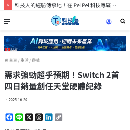
科技人的經驗傳承地！在 Pei Pei 科技專區，與學弟妹交流最硬核的技術
首頁
/
生活
/
遊戲
需求強勁超乎預期！Switch 2首
四日銷量創任天堂硬體紀錄
2025-10-20
F
L
X
T
L
C
a
i
h
i
o