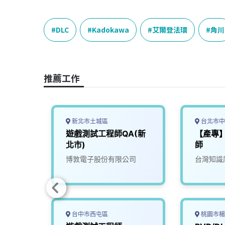
a
i
h
i
o
c
n
r
n
p
e
e
e
k
y
DLC
Kadokawa
艾爾登法環
角川
b
a
e
L
o
d
d
i
o
s
I
n
推薦工作
k
n
k
新北市土城區
台北市中
師 A
遊戲測試工程師QA(新
【產專】
北市)
師
份有限
博敦電子股份有限公司
台灣知識
台中市西屯區
桃園市楊