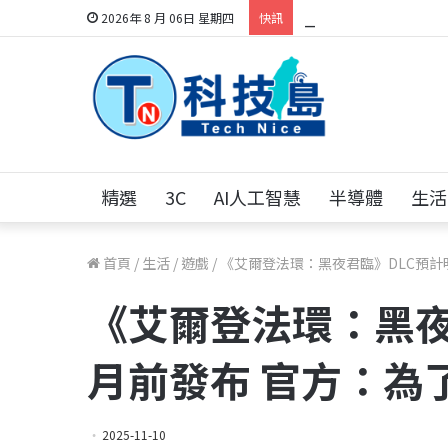
跨世代的技術對話！
2026年 8 月 06日 星期四
快訊
精選
3C
AI人工智慧
半導體
生活
首頁
/
生活
/
遊戲
/
《艾爾登法環：黑夜君臨》DLC預計
《艾爾登法環：黑夜
月前發布 官方：為
2025-11-10