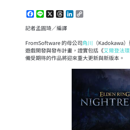
F
L
X
T
L
C
a
i
h
i
o
記者孟圓琦／編譯
c
n
r
n
p
e
e
e
k
y
FromSoftware 的母公司
角川
（Kadoka
b
a
e
L
遊戲開發與發布計畫，證實包括《
艾爾登法環
o
d
d
i
備受期待的作品將迎來重大更新與新版本。
o
s
I
n
k
n
k