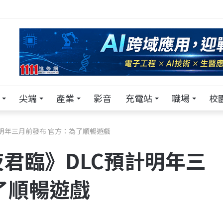
來 Pei Pei 科技專區，用專業洞察引領學弟妹成長
尖端
產業
影音
充電站
職場
校
明年三月前發布 官方：為了順暢遊戲
君臨》DLC預計明年三
了順暢遊戲