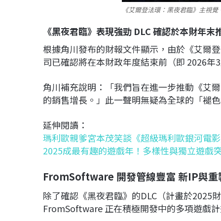
《艾爾登法環：黑夜君臨》主視覺。(圖
《黑夜君臨》表現強勁 DLC 確認於本財年末
根據角川發布的財報文件顯示，由於《艾爾登
司已確認將在本財政年度結束前（即 2026年
角川補充說明：「我們旨在進一步推動《艾爾
的銷售增長。」此一聲明無疑為全球的「褪色者」
延伸閱讀：
瑪利歐親爹宮本茂笑談《超級瑪利歐銀河電影
2025成最有趣的遊戲年！多樣性與獨立遊戲突
FromSoftware 開發管線豐富 新IP
除了確認《黑夜君臨》的DLC（計畫於202
FromSoftware 正在積極開發中的多項遊戲