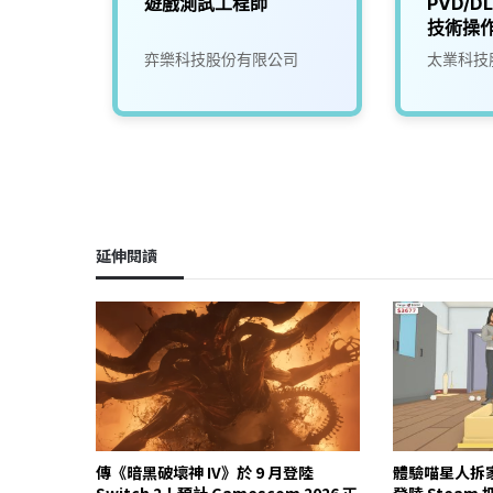
A遊戲測試專員 A
遊戲測試工程師
PVD/D
技術操
份有限
弈樂科技股份有限公司
太業科技
延伸閱讀
傳《暗黑破壞神 IV》於 9 月登陸
體驗喵星人拆
Switch 2！預計 Gamescom 2026 正
登陸 Stea