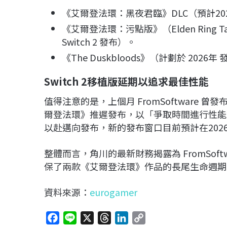
《艾爾登法環：黑夜君臨》DLC（預計20
《艾爾登法環：污點版》（Elden Ring Tarni
Switch 2 發布）。
《The Duskbloods》（計劃於 2026年
Switch 2
移植版延期以追求最佳性能
值得注意的是，上個月 FromSoftware 曾發布
爾登法環》推遲發布，以「爭取時間進行性能
以赴邁向發布，新的發布窗口目前預計在202
整體而言，角川的最新財務揭露為 FromSof
保了兩款《艾爾登法環》作品的長尾生命週期
資料來源：
eurogamer
F
L
X
T
L
C