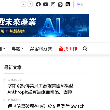
登入
園
專題
黑客松競賽
找工作
最新文章
2026-08-06
字節跳動傳禁員工蒸餾美國AI模型
Anthropic證實籌組自研晶片團隊
2026-08-06
傳《暗黑破壞神 IV》於 9 月登陸 Switch