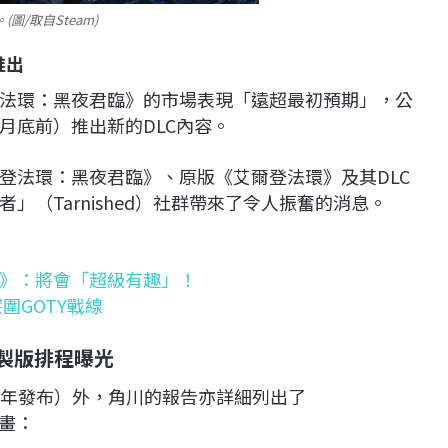
/取自Steam)
推出
法環：黑夜君臨》的市場表現「遠超最初預期」，公
3月底前）推出新的DLC內容。
登法環：黑夜君臨》、原版《艾爾登法環》及其DLC
（Tarnished）社群帶來了令人振奮的消息。
》：將會「超級有趣」！
圍GOTY戰線
與重製版排程曝光
5財年發布）外，角川的報告亦詳細列出了
計畫：