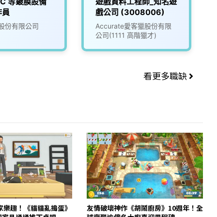
LC 等鍍膜設備
遊戲資料工程師_知名遊
作員
戲公司 (3008006)
股份有限公司
Accurate愛客獵股份有限
公司(1111 高階獵才)
看更多職缺
家樂趣！《貓貓亂搗蛋》
友情破壞神作《胡鬧廚房》10週年！全
m 把家具通通推下桌吧
球齊聚逾億名大廚喜迎里程碑