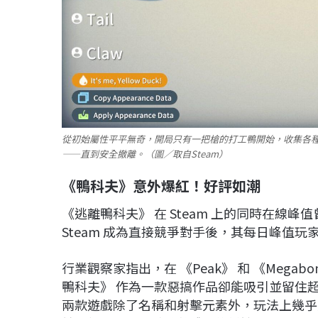
從初始屬性平平無奇，開局只有一把槍的打工鴨開始，收集各
——直到安全撤離。（圖／取自Steam）
《鴨科夫》意外爆紅！好評如潮
《逃離鴨科夫》 在 Steam 上的同時在線峰
Steam 成為直接競爭對手後，其每日峰值玩家數
行業觀察家指出，在 《Peak》 和 《Meg
鴨科夫》 作為一款惡搞作品卻能吸引並留住
兩款遊戲除了名稱和射擊元素外，玩法上幾乎完