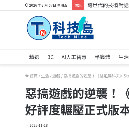
跨世代的技術對話！
2026年 8 月 07日 星期五
快訊
精選
3C
AI人工智慧
半導體
生活
首頁
/
生活
/
遊戲
/
惡搞遊戲的逆襲！《逃離鴨科夫》St
惡搞遊戲的逆襲！《
好評度輾壓正式版
2025-11-18