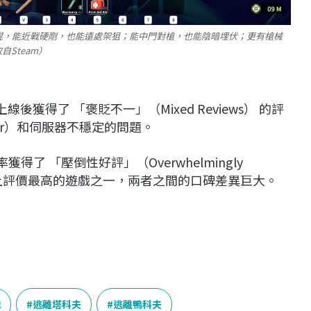
棍，能近戰硬剛，也能遠處架狙；能中門對槍，也能陰暗埋伏；更有槍械
Steam）
線後獲得了 「褒貶不一」（Mixed Reviews） 的評
er）和伺服器不穩定的問題。
得了 「壓倒性好評」（Overwhelmingly
m 平台上評價最高的遊戲之一，兩者之間的口碑差異巨大。
戲
逃離塔科夫
逃離鴨科夫