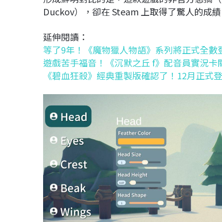
Duckov），卻在 Steam 上取得了驚人的成
延伸閱讀：
等了9年！《魔物獵人物語》系列將正式全數登
遊戲苦手福音！《沉默之丘 f》配音員實況卡
《碧血狂殺》經典重製版確認了！12月正式登陸Sw