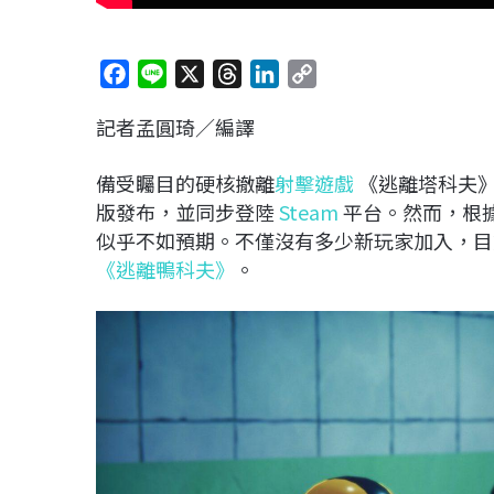
F
L
X
T
L
C
a
i
h
i
o
記者孟圓琦／編譯
c
n
r
n
p
e
e
e
k
y
備受矚目的硬核撤離
射擊遊戲
《逃離塔科夫》（E
b
a
e
L
版發布，並同步登陸
Steam
平台。然而，根據 
o
d
d
i
似乎不如預期。不僅沒有多少新玩家加入，目
o
s
I
n
《
逃離鴨科夫》
。
k
n
k