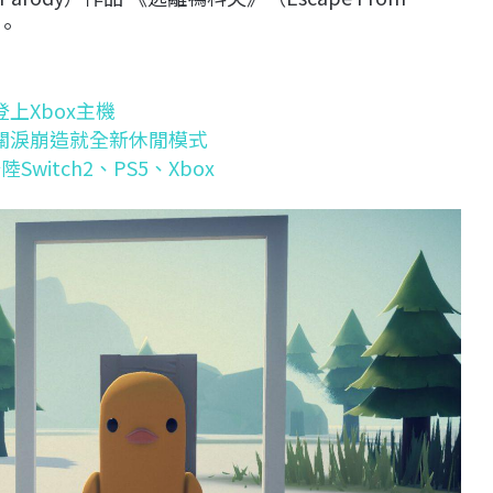
績。
上Xbox主機
關淚崩造就全新休閒模式
itch2、PS5、Xbox