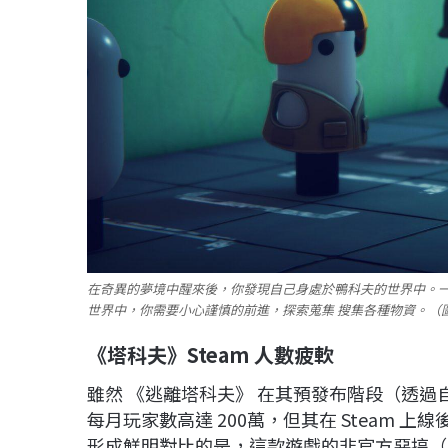
在奇異的夢境中醒來後，你發現自己身處於鴨科夫的世界中。
世界中，你需要小心謹慎的前進，探索蒐集 搜集各種物資。（圖
《塔科夫》Steam 人數疲軟
雖然 《逃離塔科夫》 在其預發布階段（透過
每月玩家數高達 200萬，但其在 Steam 上
形成鮮明對比的是，這款遊戲的非官方惡搞（Paro