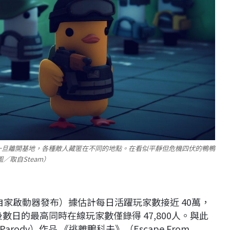
一旦離開基地，各種敵人藏匿在不同的地點。在看似平靜但危機四伏的鴨鴨
／取自Steam）
自家啟動器發布）據估計每日活躍玩家數接近 40萬，
線後數日的最高同時在線玩家數僅錄得 47,800人。與此
dy）作品 《逃離鴨科夫》（Escape From