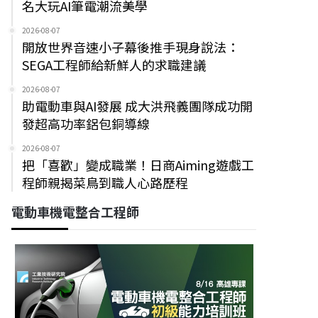
名大玩AI筆電潮流美學
2026-08-07
開放世界音速小子幕後推手現身說法：
SEGA工程師給新鮮人的求職建議
2026-08-07
助電動車與AI發展 成大洪飛義團隊成功開
發超高功率鋁包銅導線
2026-08-07
把「喜歡」變成職業！日商Aiming遊戲工
程師親揭菜鳥到職人心路歷程
電動車機電整合工程師