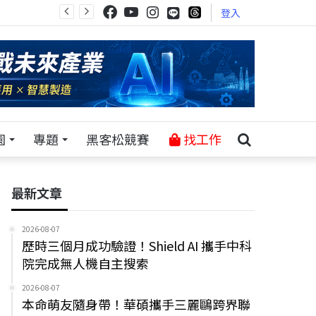
登入
園
專題
黑客松競賽
找工作
最新文章
2026-08-07
歷時三個月成功驗證！Shield AI 攜手中科
院完成無人機自主搜索
2026-08-07
本命萌友隨身帶！華碩攜手三麗鷗跨界聯