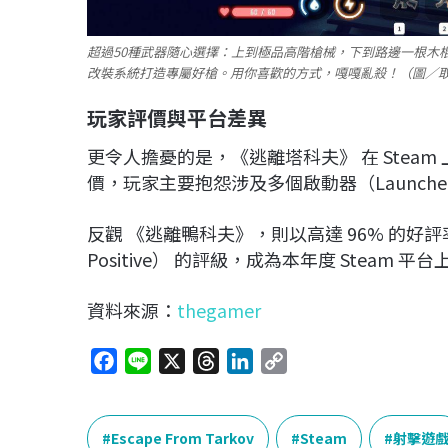
超過50種武器隨心選擇：上到極品高階槍械，下到路邊一根木
改裝系統打造專屬好槍。用你喜歡的方式，嘎嘎亂殺！（圖／取自
玩家評價與平台差異
更令人擔憂的是，《逃離塔科夫》 在 Steam 上
價，玩家主要抱怨涉及多個啟動器（Launch
反觀 《逃離鴨科夫》，則以高達 96% 的好評率獲
Positive） 的評級，成為本年度 Stea
資料來源：
thegamer
F
L
X
T
L
C
a
i
h
i
o
c
n
r
n
p
e
e
e
k
y
Escape From Tarkov
Steam
射擊遊