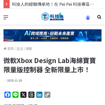
科技人找工作，就到TECH+ 科技專區!
首頁
/
生活
/
遊戲
微軟Xbox Design Lab海綿寶寶
限量版控制器 全新限量上市！
2025-11-20
F
L
X
T
L
C
a
i
h
i
o