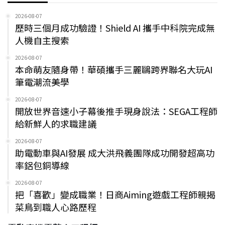
2026-08-07
歷時三個月成功驗證！Shield AI 攜手中科院完成無
人機自主搜索
2026-08-07
本命萌友隨身帶！華碩攜手三麗鷗跨界聯名大玩AI
筆電潮流美學
2026-08-07
開放世界音速小子幕後推手現身說法：SEGA工程師
給新鮮人的求職建議
2026-08-07
助電動車與AI發展 成大洪飛義團隊成功開發超高功
率鋁包銅導線
2026-08-07
把「喜歡」變成職業！日商Aiming遊戲工程師親揭
菜鳥到職人心路歷程