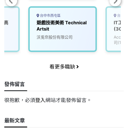
台中市西屯區
台中市
 (高
遊戲技術美術 Technical
IT工
Artsit
(3008
沃兎奈股份有限公司
Accu
司(111
看更多職缺
發佈留言
很抱歉，必須
登入
網站才能發佈留言。
最新文章