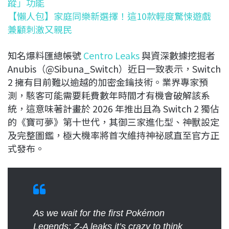
蹤」功能
【懶人包】家庭同樂新選擇！這10款輕度驚悚遊戲
兼顧刺激又親民
知名爆料匯總帳號
Centro Leaks
與資深數據挖掘者
Anubis（@Sibuna_Switch）近日一致表示，Switch
2 擁有目前難以逾越的加密金鑰技術。業界專家預
測，駭客可能需要耗費數年時間才有機會破解該系
統，這意味著計畫於 2026 年推出且為 Switch 2 獨佔
的《寶可夢》第十世代，其御三家進化型、神獸設定
及完整圖鑑，極大機率將首次維持神祕感直至官方正
式發布。
As we wait for the first Pokémon
Legends: Z-A leaks it’s crazy to think