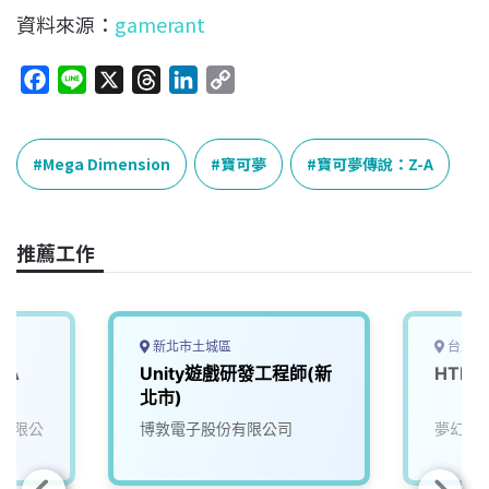
資料來源：
gamerant
F
L
X
T
L
C
a
i
h
i
o
c
n
r
n
p
e
e
e
k
y
Mega Dimension
寶可夢
寶可夢傳說：Z-A
b
a
e
L
o
d
d
i
o
s
I
n
推薦工作
k
n
k
新北市土城區
台北市
 A
Unity遊戲研發工程師(新
HTM
北市)
有限公
博敦電子股份有限公司
夢幻互