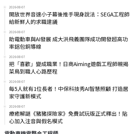
2026-08-07
開放世界音速小子幕後推手現身說法：SEGA工程師
給新鮮人的求職建議
2026-08-07
助電動車與AI發展 成大洪飛義團隊成功開發超高功
率鋁包銅導線
2026-08-07
把「喜歡」變成職業！日商Aiming遊戲工程師親揭
菜鳥到職人心路歷程
2026-08-07
每5人就有1位長者！中保科技秀AI智慧照顧 打造居
家守護新模式
2026-08-07
療癒解謎《豬豬探險家》免費試玩版正式釋出！貼
心加入注音與假名模式
電動車機電整合工程師