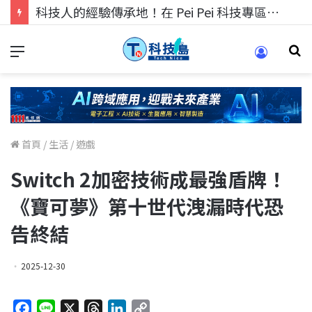
科技人找工作，就到TECH+ 科技專區!
首頁
/
生活
/
遊戲
Switch 2加密技術成最強盾牌！
《寶可夢》第十世代洩漏時代恐
告終結
2025-12-30
F
L
X
T
L
C