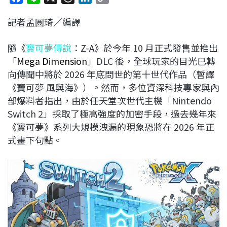
a
i
h
i
o
記者孟圓琦／編譯
c
n
r
n
p
e
e
e
k
y
隨《
寶可夢傳說
：Z-A》於今年 10 月正式發售並推出
b
a
e
L
「
Mega Dimension
」DLC 後，全球玩家的目光已轉
o
d
d
i
向傳聞中將於 2026 年底問世的第十世代作品（暫譯
o
s
I
n
《寶可夢 風與海》）。然而，多位資深科技專家與內
k
n
k
部爆料者指出，由於任天堂次世代主機「Nintendo
Switch 2」採取了極高強度的加密手段，過去幾年來
《寶可夢》系列大規模洩漏的現象恐將在 2026 年正
式畫下句點。