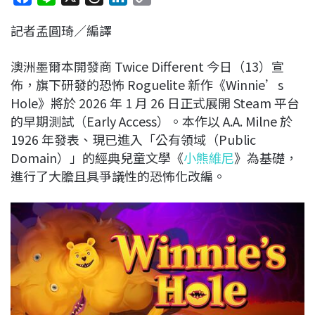
a
i
h
i
o
記者孟圓琦／編譯
c
n
r
n
p
e
e
e
k
y
澳洲墨爾本開發商 Twice Different 今日（13）宣
b
a
e
L
佈，旗下研發的恐怖 Roguelite 新作《Winnie’s
o
d
d
i
Hole》將於 2026 年 1 月 26 日正式展開 Steam 平台
o
s
I
n
的早期測試（Early Access）。本作以 A.A. Milne 於
k
n
k
1926 年發表、現已進入「公有領域（Public
Domain）」的經典兒童文學《
小熊維尼
》為基礎，
進行了大膽且具爭議性的恐怖化改編。