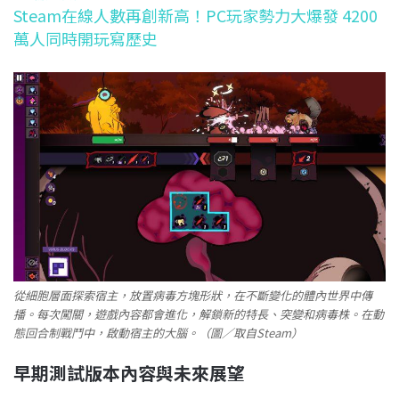
Steam在線人數再創新高！PC玩家勢力大爆發 4200
萬人同時開玩寫歷史
從細胞層面探索宿主，放置病毒方塊形狀，在不斷變化的體內世界中傳
播。每次闖關，遊戲內容都會進化，解鎖新的特長、突變和病毒株。在動
態回合制戰鬥中，啟動宿主的大腦。（圖／取自Steam）
早期測試版本內容與未來展望