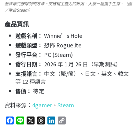
並探索克服限制的方法。突破宿主能力的界限。大家一起攜手生存。（圖
／取自Steam）
產品資訊
遊戲名稱：
Winnie’s Hole
遊戲類型：
恐怖 Roguelite
發行平台：
PC (Steam)
發行日期：
2026 年 1 月 26 日（早期測試）
支援語言：
中文（繁/簡）、日文、英文、韓文
等 12 種語言
售價：
待定
資料來源：
4gamer
、
Steam
F
L
X
T
L
C
a
i
h
i
o
c
n
r
n
p