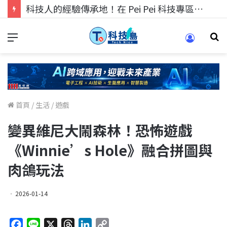
科技人的經驗傳承地！在 Pei Pei 科技專區，與學弟妹交流最硬核的技術
首頁
/
生活
/
遊戲
變異維尼大鬧森林！恐怖遊戲
《Winnie’s Hole》融合拼圖與
肉鴿玩法
2026-01-14
F
L
X
T
L
C