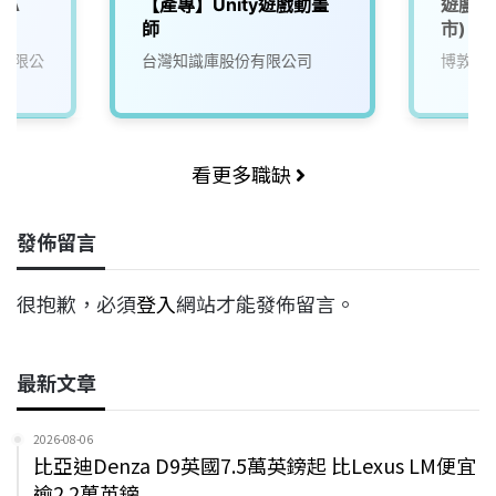
 A
【產專】Unity遊戲動畫
遊戲品
師
市)
有限公
台灣知識庫股份有限公司
博敦電
看更多職缺
發佈留言
很抱歉，必須
登入
網站才能發佈留言。
最新文章
2026-08-06
比亞迪Denza D9英國7.5萬英鎊起 比Lexus LM便宜
逾2.2萬英鎊