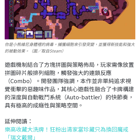
你是小熊維尼身體裡的病毒。捕獲細胞來引發突變，並獲得新技能和強大
的被動效果。（圖／取自Steam）
遊戲機制結合了方塊拼圖與策略佈局，玩家需像放置
拼圖碎片般排列細胞，觸發強大的連鎖反應
（Combo）。開發團隊強調，本作並非單純追求視
覺衝擊的惡趣味作品，其核心遊戲性融合了卡牌構建
的深度與自動戰鬥系統（Auto-battler）的快節奏，
具有極高的成癮性與策略空間。
延伸閱讀：
樂高收藏大洗牌！狂粉出清家當珍藏只為換回魔戒
「瑞文戴爾」