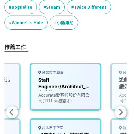
e
e
e
k
y
Roguelite
Steam
Twice Different
b
a
e
L
o
d
d
i
Winnie’s Hole
小熊維尼
o
s
I
n
k
n
k
推薦工作
台北市內湖區
台中市
(新北
Staff
遊戲資
Engineer/Architect_知
戲公司 
名遊戲公司 (3008596)
Accurate愛客獵股份有限公
Accu
司(1111 高階獵才)
司(111
台北市中正區
新北市