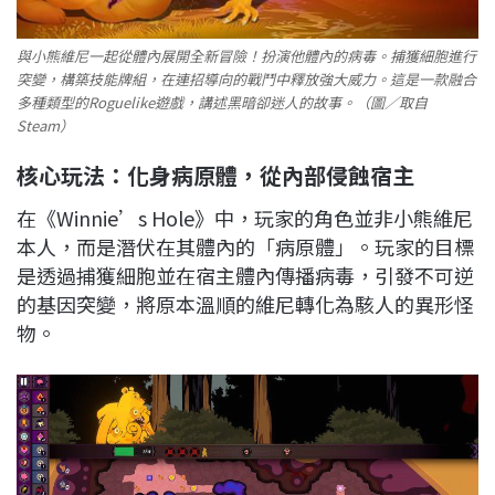
與小熊維尼一起從體內展開全新冒險！扮演他體內的病毒。捕獲細胞進行
突變，構築技能牌組，在連招導向的戰鬥中釋放強大威力。這是一款融合
多種類型的Roguelike遊戲，講述黑暗卻迷人的故事。（圖／取自
Steam）
核心玩法：化身病原體，從內部侵蝕宿主
在《Winnie’s Hole》中，玩家的角色並非小熊維尼
本人，而是潛伏在其體內的「病原體」。玩家的目標
是透過捕獲細胞並在宿主體內傳播病毒，引發不可逆
的基因突變，將原本溫順的維尼轉化為駭人的異形怪
物。