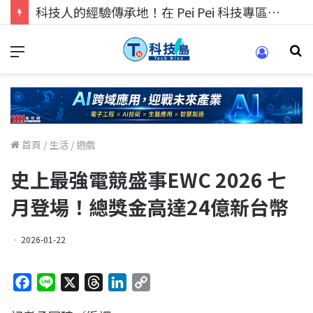
科技人的經驗傳承地！在 Pei Pei 科技專區，與學弟妹交流最硬核的技術
首頁
/
生活
/
遊戲
史上最強電競盛事EWC 2026 七
月登場！總獎金高達24億新台幣
2026-01-22
F
L
X
T
L
C
a
i
h
i
o