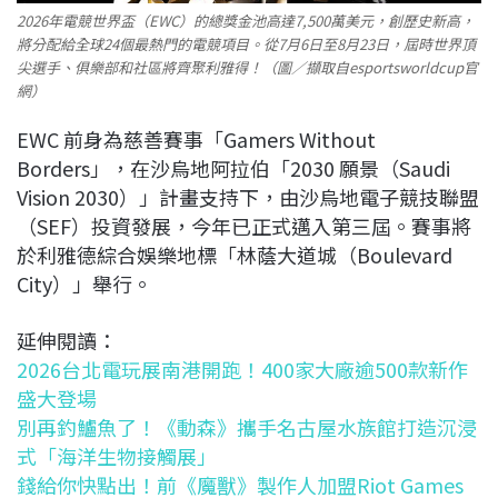
2026年電競世界盃（EWC）的總獎金池高達7,500萬美元，創歷史新高，
將分配給全球24個最熱門的電競項目。從7月6日至8月23日，屆時世界頂
尖選手、俱樂部和社區將齊聚利雅得！（圖／擷取自esportsworldcup官
網）
EWC 前身為慈善賽事「Gamers Without
Borders」，在沙烏地阿拉伯「2030 願景（Saudi
Vision 2030）」計畫支持下，由沙烏地電子競技聯盟
（SEF）投資發展，今年已正式邁入第三屆。賽事將
於利雅德綜合娛樂地標「林蔭大道城（Boulevard
City）」舉行。
延伸閱讀：
2026台北電玩展南港開跑！400家大廠逾500款新作
盛大登場
別再釣鱸魚了！《動森》攜手名古屋水族館打造沉浸
式「海洋生物接觸展」
錢給你快點出！前《魔獸》製作人加盟Riot Games