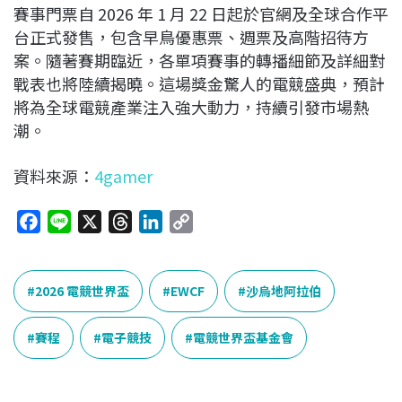
賽事門票自 2026 年 1 月 22 日起於官網及全球合作平
台正式發售，包含早鳥優惠票、週票及高階招待方
案。隨著賽期臨近，各單項賽事的轉播細節及詳細對
戰表也將陸續揭曉。這場獎金驚人的電競盛典，預計
將為全球電競產業注入強大動力，持續引發市場熱
潮。
資料來源：
4gamer
F
L
X
T
L
C
a
i
h
i
o
c
n
r
n
p
e
e
e
k
y
2026 電競世界盃
EWCF
沙烏地阿拉伯
b
a
e
L
o
d
d
i
賽程
電子競技
電競世界盃基金會
o
s
I
n
k
n
k