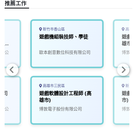
推薦工作
新竹市香山區
高雄市
遊戲機組裝技師、學徒
遊戲機
ct_知
雄市)
96)
有限公
歐本創意數位科技有限公司
博敦電
高雄市三民區
新北市
公司
遊戲軟體設計工程師 (高
遊戲品
雄市)
市)
有限公
博敦電子股份有限公司
博敦電