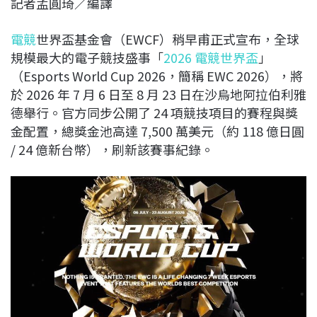
記者孟圓琦／編譯
c
n
r
n
p
e
e
e
k
y
電競
世界盃基金會（EWCF）稍早甫正式宣布，全球
b
a
e
L
規模最大的電子競技盛事「
2026 電競世界盃
」
o
d
d
i
（Esports World Cup 2026，簡稱 EWC 2026），將
o
s
I
n
於 2026 年 7 月 6 日至 8 月 23 日在沙烏地阿拉伯利雅
k
n
k
德舉行。官方同步公開了 24 項競技項目的賽程與獎
金配置，總獎金池高達 7,500 萬美元（約 118 億日圓
/ 24 億新台幣），刷新該賽事紀錄。