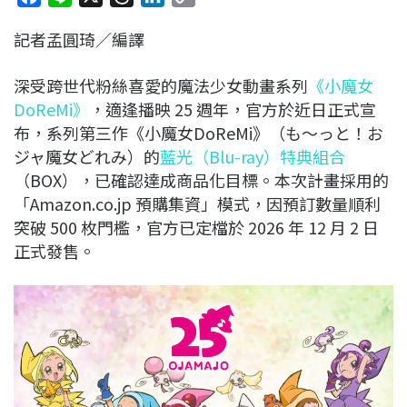
a
i
h
i
o
記者孟圓琦／編譯
c
n
r
n
p
e
e
e
k
y
深受跨世代粉絲喜愛的魔法少女動畫系列
《小魔女
b
a
e
L
DoReMi》
，適逢播映 25 週年，官方於近日正式宣
o
d
d
i
布，系列第三作《小魔女DoReMi》（も～っと！お
o
s
I
n
ジャ魔女どれみ）的
藍光（Blu-ray）特典組合
k
n
k
（BOX），已確認達成商品化目標。本次計畫採用的
「Amazon.co.jp 預購集資」模式，因預訂數量順利
突破 500 枚門檻，官方已定檔於 2026 年 12 月 2 日
正式發售。