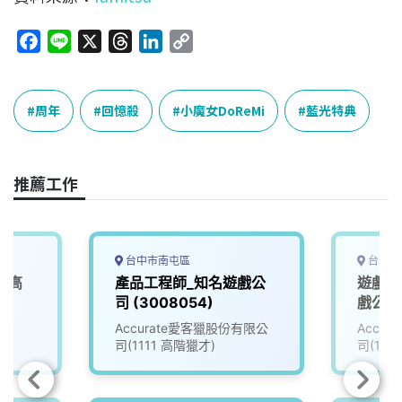
F
L
X
T
L
C
a
i
h
i
o
c
n
r
n
p
e
e
e
k
y
周年
回憶殺
小魔女DoReMi
藍光特典
b
a
e
L
o
d
d
i
o
s
I
n
推薦工作
k
n
k
台中市南屯區
台中市
(高
產品工程師_知名遊戲公
遊戲資
司 (3008054)
戲公司 
Accurate愛客獵股份有限公
Accu
司(1111 高階獵才)
司(111