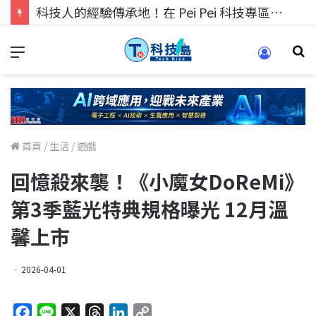
科技人的經驗傳承地！在 Pei Pei 科技專區，與學弟妹交流最硬核的技術
首頁
/
生活
/
遊戲
回憶殺來襲！《小魔女DoReMi》
第3季藍光特典規格曝光 12月溫
馨上市
2026-04-01
F
L
X
T
L
C