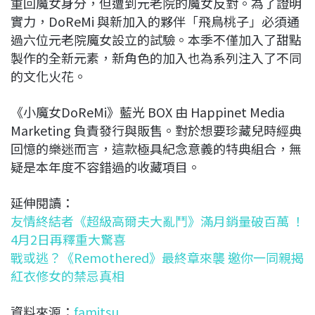
重回魔女身分，但遭到元老院的魔女反對。為了證明
實力，DoReMi 與新加入的夥伴「飛鳥桃子」必須通
過六位元老院魔女設立的試驗。本季不僅加入了甜點
製作的全新元素，新角色的加入也為系列注入了不同
的文化火花。
《小魔女DoReMi》藍光 BOX 由 Happinet Media
Marketing 負責發行與販售。對於想要珍藏兒時經典
回憶的樂迷而言，這款極具紀念意義的特典組合，無
疑是本年度不容錯過的收藏項目。
延伸閱讀：
友情終結者《超級高爾夫大亂鬥》滿月銷量破百萬 ！
4月2日再釋重大驚喜
戰或逃？《Remothered》最終章來襲 邀你一同親揭
紅衣修女的禁忌真相
資料來源：
famitsu