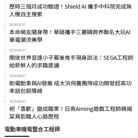
歷時三個月成功驗證！Shield AI 攜手中科院完成無
人機自主搜索
2026-08-07
本命萌友隨身帶！華碩攜手三麗鷗跨界聯名大玩AI
筆電潮流美學
2026-08-07
開放世界音速小子幕後推手現身說法：SEGA工程師
給新鮮人的求職建議
2026-08-07
助電動車與AI發展 成大洪飛義團隊成功開發超高功
率鋁包銅導線
2026-08-07
把「喜歡」變成職業！日商Aiming遊戲工程師親揭
菜鳥到職人心路歷程
電動車機電整合工程師