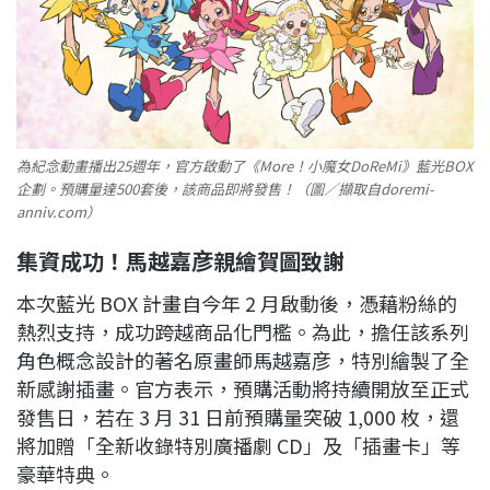
為紀念動畫播出25週年，官方啟動了《More！小魔女DoReMi》藍光BOX
企劃。預購量達500套後，該商品即將發售！（圖／擷取自doremi-
anniv.com）
集資成功！馬越嘉彦親繪賀圖致謝
本次藍光 BOX 計畫自今年 2 月啟動後，憑藉粉絲的
熱烈支持，成功跨越商品化門檻。為此，擔任該系列
角色概念設計的著名原畫師馬越嘉彦，特別繪製了全
新感謝插畫。官方表示，預購活動將持續開放至正式
發售日，若在 3 月 31 日前預購量突破 1,000 枚，還
將加贈「全新收錄特別廣播劇 CD」及「插畫卡」等
豪華特典。