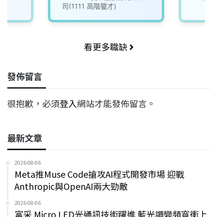
(3005837)
司(1111 高階獵才)
看更多職缺
發佈留言
很抱歉，必須
登入
網站才能發佈留言。
最新文章
2026-08-06
Meta推Muse Code搶攻AI程式開發市場 迎戰
Anthropic與OpenAI兩大勁敵
2026-08-06
富采 Micro LED光通訊技術躍進 藍光調變頻寬衝上