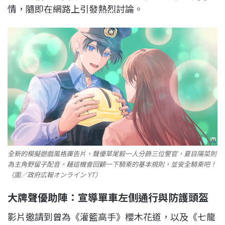
情，隨即在網路上引發熱烈討論。
全新的模擬遊戲風格廣告片，聲優草尾毅一人分飾三位警官，夏目陽菜則
為主角野留子配音。藉這機會回顧一下騎乘的基本規則，並安全騎乘吧！
（圖／政府広報オンライン YT）
大牌聲優助陣：宣導單車左側通行與防護頭盔
影片邀請到曾為《灌籃高手》櫻木花道，以及《七龍