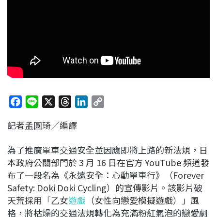
F
L
X
T
L
C
a
i
h
i
o
記者孟圓琦／編譯
c
n
r
n
p
e
e
e
k
y
為了推廣單車交通安全並因應即將上路的新法規，日
b
a
e
L
本政府公關部門於 3 月 16 日在官方 YouTube 頻道發
o
d
d
i
布了一段名為《永遠安全：心動單車行》（Forever
o
s
I
n
Safety: Doki Doki Cycling）的宣傳影片。該影片破
k
n
k
天荒採用「乙女
遊戲
（女性向戀愛模擬遊戲）」風
格，將枯燥的交通法規轉化為充滿粉紅氣泡的戀愛劇