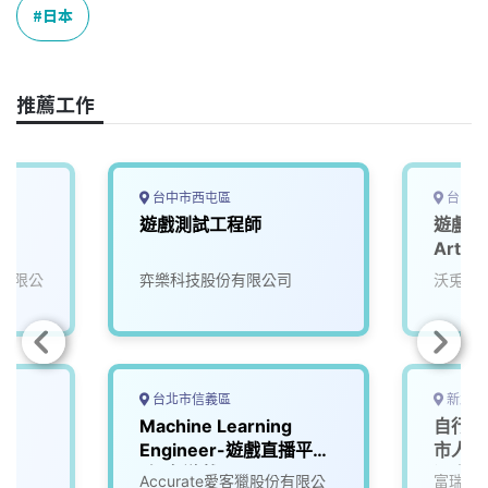
o
d
d
i
日本
o
s
I
n
k
n
k
推薦工作
台中市西屯區
台中市
遊戲測試工程師
遊戲技術
Artsit
有限公
弈樂科技股份有限公司
沃兎奈
台北市信義區
新北市
Machine Learning
自行車
Engineer-遊戲直播平台
市人員
_知名遊戲公司
湯泉分
Accurate愛客獵股份有限公
富瑞奇