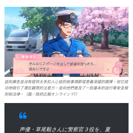
這則廣告並沒有提供太多扣人心弦的故事情節或意義深遠的選擇，但它成
功地吸引了潛在觀眾的注意力，並向他們普及了一些基本的自行車安全規
則和法律。（圖／政府広報オンライン YT）
声優・草尾毅さんに警察官３役を、夏