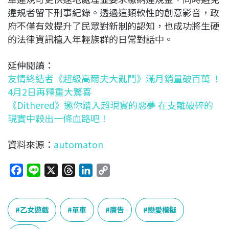
違規者留下刑事紀錄。透過這類軟性的創意影音，政
府不僅有效提升了民眾對新制的認知，也成功將生硬
的法律資訊植入年輕族群的日常對話中。
延伸閱讀：
友情終結者《超級高爾夫大亂鬥》滿月銷量破百萬 ！
4月2日再釋重大驚喜
《Dithered》邀你踏入超現實的惡夢 在支離破碎的
現實中殺出一條血路吧！
資料來源：
automaton
F
L
X
T
L
C
a
i
h
i
o
c
n
r
n
p
e
e
e
k
y
乙女遊戲
單車
廣告
戀愛模擬
b
a
e
L