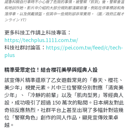
諾魯科騎自行車時不小心做了危險的事情，被警察「抓到」後，警察會溫
和地訓斥她。影片中介紹的大部分規則都淺顯易懂，例如在停車標誌和角
落停車，以及佩戴頭盔，但其中一些規則卻非常實用。（圖／政府広報オ
ンライン YT）
更多科技工作請上科技專區：
https://techplus.1111.com.tw/
科技社群討論區：
https://pei.com.tw/feed/c/tech-
plus
精準受眾定位！結合櫻花美學與經典人設
該宣傳片精準還原了乙女遊戲常見的「春天、櫻花、
美少年」視覺元素。片中三位警察分別對應「清爽美
少年」、「冷靜的前輩」以及「肌肉型男」等經典人
設，成功吸引了超過 150 萬次的點閱。日本網友對此
奇招反應熱烈，社群平台上甚至出現了多幅針對這幾
位「警察角色」創作的同人作品，顯見宣傳效果卓
越。