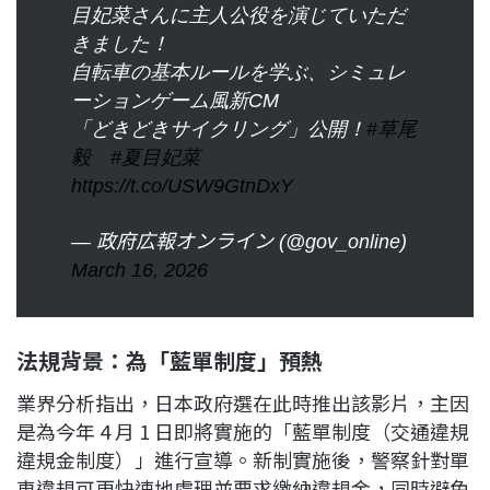
目妃菜さんに主人公役を演じていただ
きました！
自転車の基本ルールを学ぶ、シミュレ
ーションゲーム風新CM
「どきどきサイクリング」公開！
#草尾
毅
#夏目妃菜
https://t.co/USW9GtnDxY
— 政府広報オンライン (@gov_online)
March 16, 2026
法規背景：為「藍單制度」預熱
業界分析指出，日本政府選在此時推出該影片，主因
是為今年 4 月 1 日即將實施的「藍單制度（交通違規
違規金制度）」進行宣導。新制實施後，警察針對單
車違規可更快速地處理並要求繳納違規金，同時避免