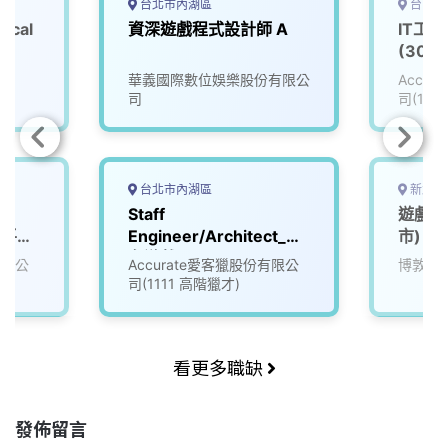
台北市內湖區
台中市
ical
資深遊戲程式設計師 A
IT工
(3008
華義國際數位娛樂股份有限公
Accu
司
司(111
台北市內湖區
新北市
Staff
遊戲測
播平台
Engineer/Architect_知
市)
名遊戲公司 (3008596)
有限公
Accurate愛客獵股份有限公
博敦電
司(1111 高階獵才)
看更多職缺
發佈留言