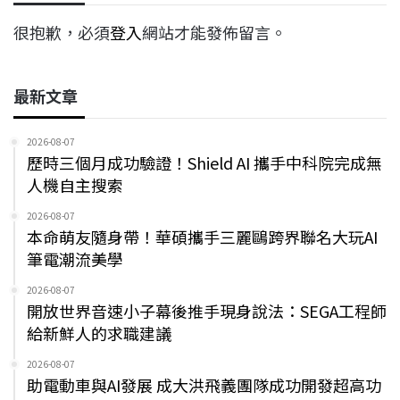
很抱歉，必須
登入
網站才能發佈留言。
最新文章
2026-08-07
歷時三個月成功驗證！Shield AI 攜手中科院完成無
人機自主搜索
2026-08-07
本命萌友隨身帶！華碩攜手三麗鷗跨界聯名大玩AI
筆電潮流美學
2026-08-07
開放世界音速小子幕後推手現身說法：SEGA工程師
給新鮮人的求職建議
2026-08-07
助電動車與AI發展 成大洪飛義團隊成功開發超高功