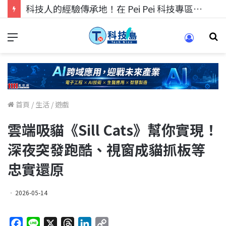
科技人找工作，就到TECH+ 科技專區!
首頁
/
生活
/
遊戲
雲端吸貓《Sill Cats》幫你實現！
深夜突發跑酷、視窗成貓抓板等
忠實還原
2026-05-14
F
L
X
T
L
C