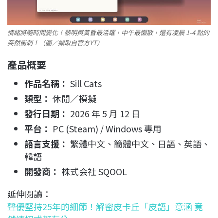
情緒將隨時間變化！黎明與黃昏最活躍，中午最懶散，還有凌晨 1-4 點的
突然衝刺！（圖／擷取自官方YT）
產品概要
作品名稱：
Sill Cats
類型：
休閒／模擬
發行日期：
2026 年 5 月 12 日
平台：
PC (Steam) / Windows 專用
語言支援：
繁體中文、簡體中文、日語、英語、
韓語
開發商：
株式会社 SQOOL
延伸閱讀：
聲優堅持25年的細節！解密皮卡丘「皮語」意涵 竟