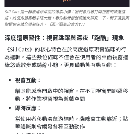
Sill Cats 是一群搬進你桌面的像素小貓！牠們會沿著打開視窗的頂邊溜
達，找個角落窩起來睡大覺，看你動滑鼠就湊過來研究一下，到了凌晨兩
點還會突然全螢幕狂奔。（圖／擷取自官方YT）
深度還原習性：視窗跳躍與深夜「跑酷」現象
《Sill Cats》的核心特色在於高度還原現實貓咪的行
為邏輯。這些數位貓咪不僅會在使用者的桌面視窗邊
緣悠哉散步或蜷縮小憩，更具備動態互動功能：
視窗互動：
貓咪能感應開啟中的視窗，在不同視窗間跳躍移
動，將作業視窗視為遊戲空間
即時反應：
當使用者移動滑鼠游標時，貓咪會主動靠近；點
擊貓咪則會觸發各種互動動作