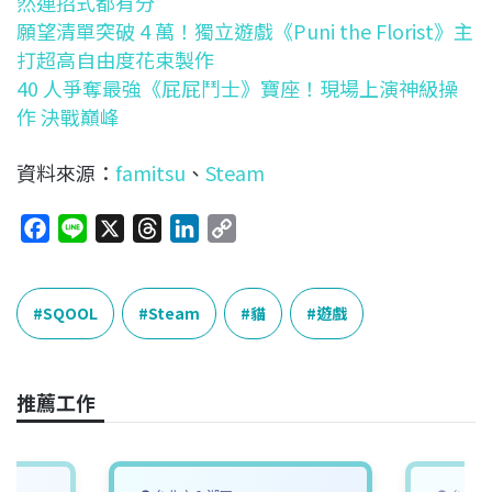
然連招式都有分
願望清單突破 4 萬！獨立遊戲《Puni the Florist》主
打超高自由度花束製作
40 人爭奪最強《屁屁鬥士》寶座！現場上演神級操
作 決戰巔峰
資料來源：
famitsu
、
Steam
F
L
X
T
L
C
a
i
h
i
o
c
n
r
n
p
e
e
e
k
y
SQOOL
Steam
貓
遊戲
b
a
e
L
o
d
d
i
o
s
I
n
推薦工作
k
n
k