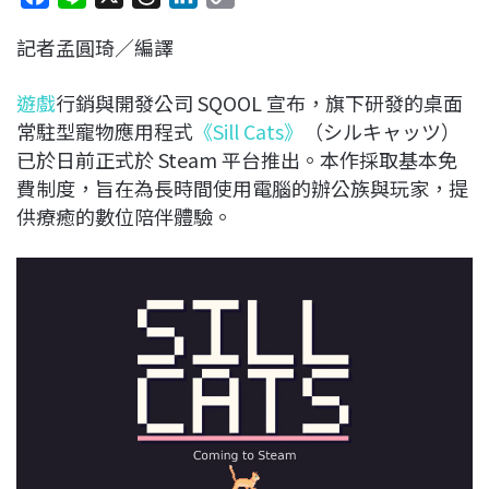
a
i
h
i
o
記者孟圓琦／編譯
c
n
r
n
p
e
e
e
k
y
遊戲
行銷與開發公司 SQOOL 宣布，旗下研發的桌面
b
a
e
L
常駐型寵物應用程式
《Sill Cats》
（シルキャッツ）
o
d
d
i
已於日前正式於 Steam 平台推出。本作採取基本免
o
s
I
n
費制度，旨在為長時間使用電腦的辦公族與玩家，提
k
n
k
供療癒的數位陪伴體驗。