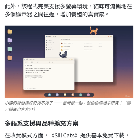
此外，該程式完美支援多螢幕環境，貓咪可流暢地在
多個顯示器之間往返，增加養殖的真實感。
小貓們對游標好奇得不得了 —— 當滑鼠一動，就偷偷湊過來研究！（圖
／擷取自官方YT）
多語系支援與品種擴充方案
在收費模式方面，《Sill Cats》提供基本免費下載，