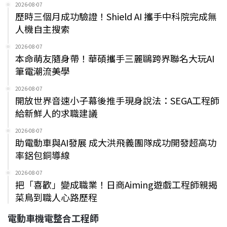
2026-08-07
歷時三個月成功驗證！Shield AI 攜手中科院完成無
人機自主搜索
2026-08-07
本命萌友隨身帶！華碩攜手三麗鷗跨界聯名大玩AI
筆電潮流美學
2026-08-07
開放世界音速小子幕後推手現身說法：SEGA工程師
給新鮮人的求職建議
2026-08-07
助電動車與AI發展 成大洪飛義團隊成功開發超高功
率鋁包銅導線
2026-08-07
把「喜歡」變成職業！日商Aiming遊戲工程師親揭
菜鳥到職人心路歷程
電動車機電整合工程師