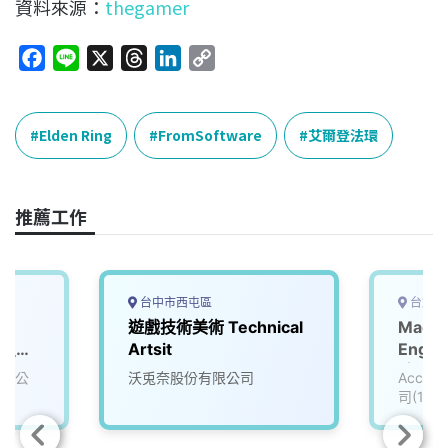
資料來源：
thegamer
F
L
X
T
L
C
a
i
h
i
o
c
n
r
n
p
e
e
e
k
y
Elden Ring
FromSoftware
艾爾登法環
b
a
e
L
o
d
d
i
o
s
I
n
推薦工作
k
n
k
台中市西屯區
台北市
遊戲技術美術 Technical
Machi
ct_知
Artsit
Engi
96)
_知名
有限公
沃兎奈股份有限公司
Accu
(3005
司(111