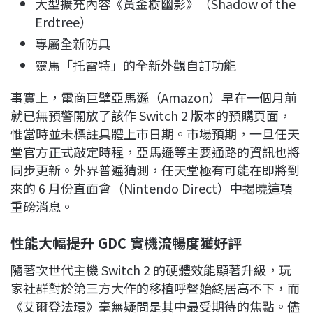
大型擴充內容《黃金樹幽影》（Shadow of the
Erdtree）
專屬全新防具
靈馬「托雷特」的全新外觀自訂功能
事實上，電商巨擘亞馬遜（Amazon）早在一個月前
就已無預警開放了該作 Switch 2 版本的預購頁面，
惟當時並未標註具體上市日期。市場預期，一旦任天
堂官方正式敲定時程，亞馬遜等主要通路的資訊也將
同步更新。外界普遍猜測，任天堂極有可能在即將到
來的 6 月份直面會（Nintendo Direct）中揭曉這項
重磅消息。
性能大幅提升 GDC 實機流暢度獲好評
隨著次世代主機 Switch 2 的硬體效能顯著升級，玩
家社群對於第三方大作的移植呼聲始終居高不下，而
《艾爾登法環》毫無疑問是其中最受期待的焦點。儘