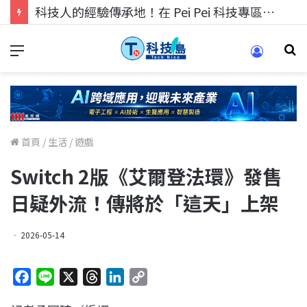
科技人的經驗傳承地！在 Pei Pei 科技專區，與學弟妹交流最硬核的技術
首頁
/
生活
/
遊戲
Switch 2版《艾爾登法環》發售
日疑外流！傳將於「這天」上架
2026-05-14
F
L
X
T
L
C
a
i
h
i
o