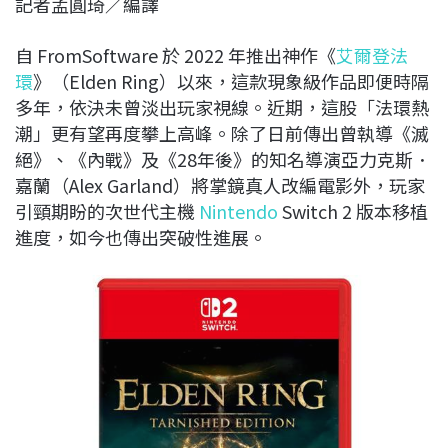
記者孟圓琦／編譯
c
n
r
n
p
e
e
e
k
y
自 FromSoftware 於 2022 年推出神作《
艾爾登法
b
a
e
L
環
》（Elden Ring）以來，這款現象級作品即便時隔
o
d
d
i
多年，依決未曾淡出玩家視線。近期，這股「法環熱
o
s
I
n
潮」更有望再度攀上高峰。除了日前傳出曾執導《滅
k
n
k
絕》、《內戰》及《28年後》的知名導演亞力克斯．
嘉蘭（Alex Garland）將掌鏡真人改編電影外，玩家
引頸期盼的次世代主機
Nintendo
Switch 2 版本移植
進度，如今也傳出突破性進展。