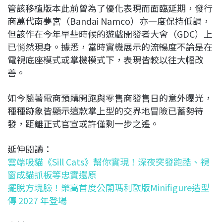
管該移植版本此前曾為了優化表現而面臨延期，發行
商萬代南夢宮（Bandai Namco）亦一度保持低調，
但該作在今年早些時候的遊戲開發者大會（GDC）上
已悄然現身。據悉，當時實機展示的流暢度不論是在
電視底座模式或掌機模式下，表現皆較以往大幅改
善。
如今隨著電商預購開跑與零售商發售日的意外曝光，
種種跡象皆顯示這款掌上型的交界地冒險已蓄勢待
發，距離正式官宣或許僅剩一步之遙。
延伸閱讀：
雲端吸貓《Sill Cats》幫你實現！深夜突發跑酷、視
窗成貓抓板等忠實還原
擺脫方塊臉！樂高首度公開瑪利歐版Minifigure造型
傳 2027 年登場