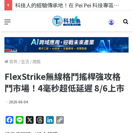
科技人的經驗傳承地！在 Pei Pei 科技專區，與學弟妹交流最硬核的技術
首頁
/
生活
/
遊戲
FlexStrike無線格鬥搖桿強攻格
鬥市場！4毫秒超低延遲 8/6上市
2026-06-04
F
L
X
T
L
C
a
i
h
i
o