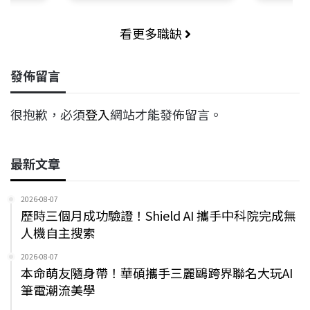
看更多職缺
發佈留言
很抱歉，必須
登入
網站才能發佈留言。
最新文章
2026-08-07
歷時三個月成功驗證！Shield AI 攜手中科院完成無
人機自主搜索
2026-08-07
本命萌友隨身帶！華碩攜手三麗鷗跨界聯名大玩AI
筆電潮流美學