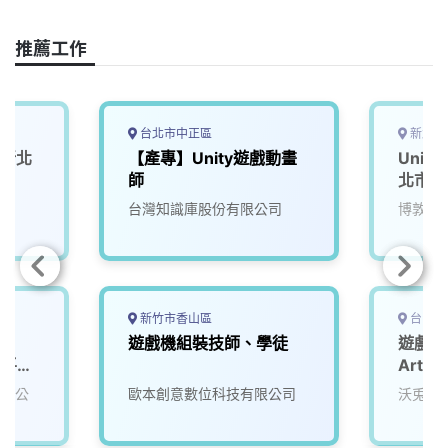
o
d
d
i
o
s
I
n
推薦工作
k
n
k
台北市中正區
新北市
(新北
【產專】Unity遊戲動畫
Uni
師
北市)
台灣知識庫股份有限公司
博敦電
新竹市香山區
台中市
遊戲機組裝技師、學徒
遊戲技術
播平台
Artsit
有限公
歐本創意數位科技有限公司
沃兎奈