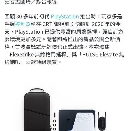
記者孟圓琦／綜合報導
c
n
r
n
p
e
e
e
k
y
回顧 30 多年前初代
PlayStation
推出時，玩家多是
b
a
e
L
手握
控制器
坐在 CRT 電視前；快轉到 2026 年的今
o
d
d
i
天，PlayStation 已提供豐富的周邊選擇，讓自訂遊
o
s
I
n
戲環境更加多元。隨著即將推出的新品公開全新價
k
n
k
格，首波實機試玩評價也正式出爐，本次聚焦
「FlexStrike 無線格鬥搖桿」與「PULSE Elevate 無
線喇叭」兩款頂級裝置。