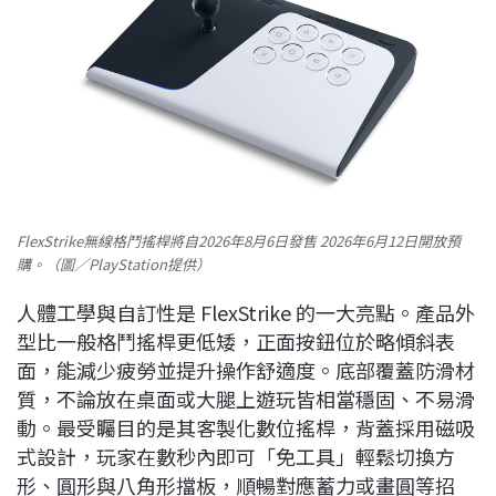
FlexStrike無線格鬥搖桿將自2026年8月6日發售 2026年6月12日開放預
購。（圖／PlayStation提供）
人體工學與自訂性是 FlexStrike 的一大亮點。產品外
型比一般格鬥搖桿更低矮，正面按鈕位於略傾斜表
面，能減少疲勞並提升操作舒適度。底部覆蓋防滑材
質，不論放在桌面或大腿上遊玩皆相當穩固、不易滑
動。最受矚目的是其客製化數位搖桿，背蓋採用磁吸
式設計，玩家在數秒內即可「免工具」輕鬆切換方
形、圓形與八角形擋板，順暢對應蓄力或畫圓等招