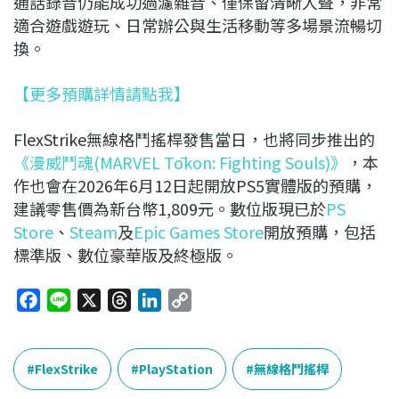
通話錄音仍能成功過濾雜音、僅保留清晰人聲，非常
適合遊戲遊玩、日常辦公與生活移動等多場景流暢切
換。
【更多預購詳情請點我】
FlexStrike
無線格鬥搖桿發售當日，
也將同步推出的
《漫威鬥魂(MARVEL Tōkon: Fighting Souls)》
，本
作也會在
2026
年
6
月
12
日起開放
PS5
實
體版的預購，
建議零售價為新台幣
1,809
元。數位版現已於
PS
Store
、
Steam
及
Epic Games Store
開放預購，包括
標準版、數位豪華版及終極版。
F
L
X
T
L
C
a
i
h
i
o
c
n
r
n
p
e
e
e
k
y
FlexStrike
PlayStation
無線格鬥搖桿
b
a
e
L