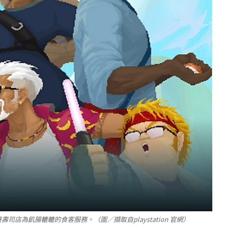
店為飢腸轆轆的食客服務。（圖／擷取自playstation 官網）