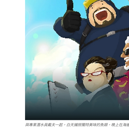
與專業潛水員戴夫一起，白天捕撈獨特美味的魚類，晚上在海邊壽司