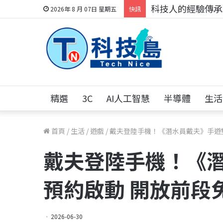
科技人的經驗傳承地
2026年 8 月 07日 星期五
快訊
精選
3C
AI人工智慧
半導體
生活
首頁
/
生活
/
遊戲
/
戴夫登陸手機！《潛水員戴夫》手遊
戴夫登陸手機！《
預約啟動 開放前段
2026-06-30