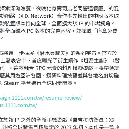
探索深海漁獲，夜晚化身壽司店老闆營運餐廳」的混
絡（X.D. Network）合作率先推出的中國版本取
裝置版本推向全球，全面擴大該 IP 的市場觸角。
全面繼承 PC 版本的完整內容，並採取「序章免費
。
也宣布將進一步擴展《潛水員戴夫》的系列宇宙。官方於
lay」線上發表會中，首度曝光了衍生續作《班喬主廚》（暫
 Chef）。這款融合 RPG 元素的料理模擬遊戲，將帶領玩
歷其周遊亞洲各國、鑽研料理技藝並與各地名廚切磋
5 與 Steam 平台進行全球同步開發。
aign.1111.com.tw/resume-review/
us.1111.com.tw/
獨立於該 IP 之外的全新手機遊戲《哥吉拉防衛軍：X》
並將全球發售目標鎖定於 2027 年初。本作是一款收