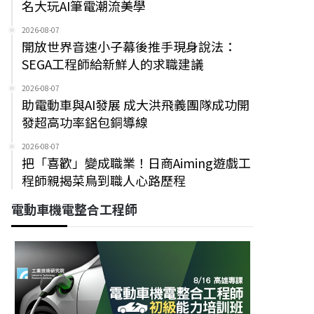
名大玩AI筆電潮流美學
2026-08-07
開放世界音速小子幕後推手現身說法：
SEGA工程師給新鮮人的求職建議
2026-08-07
助電動車與AI發展 成大洪飛義團隊成功開
發超高功率鋁包銅導線
2026-08-07
把「喜歡」變成職業！日商Aiming遊戲工
程師親揭菜鳥到職人心路歷程
電動車機電整合工程師