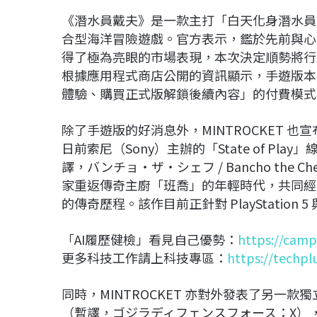
《潛水員戴夫》是一款主打「白天化身潛水員
合型海洋冒險遊戲。官方表示，鑑於先前與心動網
得了極為亮眼的市場表現，本次決定順勢將行動
根據應用程式商店公開的資訊顯示，手遊版本將
體驗、購買正式版解鎖後續內容」的付費模式
除了手遊版的好消息外，MINTROCKET 
日前索尼（Sony）主辦的「State of P
譯，バンチョ・ザ・シェフ / Bancho the
家重返傳奇主廚「班喬」的年輕時代，共同經
的傳奇歷程。該作目前正針對 PlayStation 
「AI履歷健檢」看見自己優勢：
https://camp
更多科技工作請上科技專區：
https://techpl
同時，MINTROCKET 亦對外發表了另一款
（暫譯，ゴジラディフェンスフォース：X），