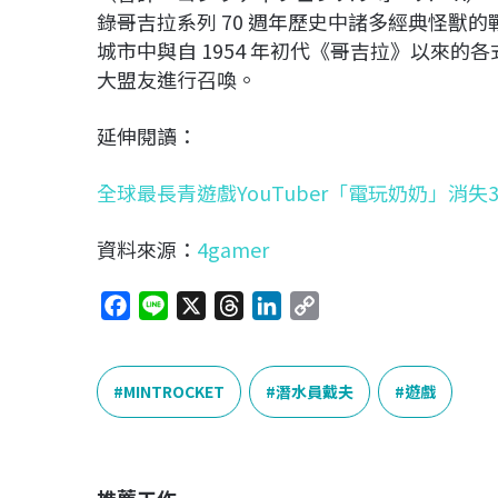
錄哥吉拉系列 70 週年歷史中諸多經典怪獸
城市中與自 1954 年初代《哥吉拉》以來
大盟友進行召喚。
延伸閱讀：
全球最長青遊戲YouTuber「電玩奶奶」消
資料來源：
4gamer
F
L
X
T
L
C
a
i
h
i
o
c
n
r
n
p
e
e
e
k
y
MINTROCKET
潛水員戴夫
遊戲
b
a
e
L
o
d
d
i
o
s
I
n