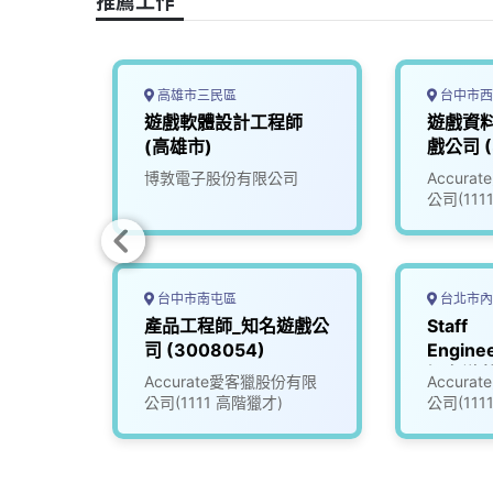
推薦工作
k
n
k
高雄市三民區
台中市西
E(新
遊戲軟體設計工程師
遊戲資
(高雄市)
戲公司 (
司
博敦電子股份有限公司
Accur
公司(111
台中市南屯區
台北市內
戲工程師
產品工程師_知名遊戲公
Staff
司 (3008054)
Enginee
知名遊
限公司
Accurate愛客獵股份有限
Accur
(30085
公司(1111 高階獵才)
公司(111