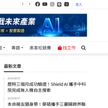
登入
園
專題
黑客松競賽
找工作
最新文章
2026-08-07
歷時三個月成功驗證！Shield AI 攜手中科
院完成無人機自主搜索
2026-08-07
本命萌友隨身帶！華碩攜手三麗鷗跨界聯