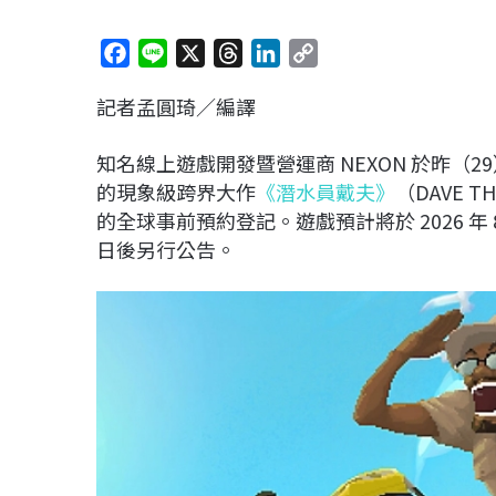
F
L
X
T
L
C
a
i
h
i
o
記者孟圓琦／編譯
c
n
r
n
p
e
e
e
k
y
知名線上遊戲開發暨營運商 NEXON 於昨（29
b
a
e
L
的現象級跨界大作
《潛水員戴夫》
（DAVE T
o
d
d
i
的全球事前預約登記。遊戲預計將於 2026 
o
s
I
n
日後另行公告。
k
n
k