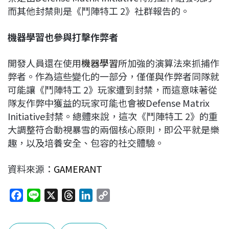
而其他封禁則是《鬥陣特工 2》社群報告的。
機器學習也參與打擊作弊者
開發人員還在使用
機器學習
所加強的演算法來抓捕作
弊者。作為這些變化的一部分，僅僅與作弊者同隊就
可能讓《鬥陣特工 2》玩家遭到封禁，而這意味著從
隊友作弊中獲益的玩家可能也會被Defense Matrix
Initiative封禁。總體來說，這次《鬥陣特工 2》的重
大調整符合動視暴雪的兩個核心原則，即公平就是樂
趣，以及培養安全、包容的社交體驗。
資料來源：
GAMERANT
F
L
X
T
L
C
a
i
h
i
o
c
n
r
n
p