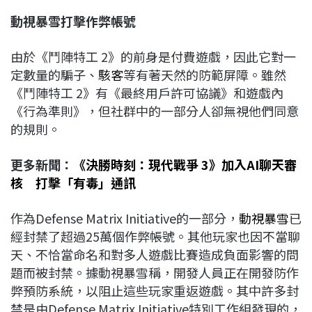
動視暴雪打擊作弊帳號
由於《鬥陣特工 2》的前身是付費遊戲，因此它對一
定數量的騙子、
駭客
等有著天然的防範屏障。雖然
《鬥陣特工 2》有《最終用戶許可協議》和遊戲內
《行為準則》，但社群中的一部分人卻無視他們同意
的規則。
更多新聞：
《決勝時刻：現代戰爭 3》加入AI聊天審
核 打擊「有毒」通訊
作為Defense Matrix Initiative的一部分，
動視暴雪
已
經封禁了超過25萬個作弊帳號。其他玩家也因不當聊
天、不恰當命名和對多人遊戲比賽造成負面影響的問
題而被封禁。據動視暴雪稱，開發人員正在開發防作
弊預防系統，以阻止這些玩家重返遊戲。其中許多封
禁是由Defense Matrix Initiative特別工作組發現的，