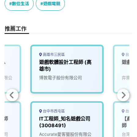
e
e
e
k
y
數位生活
遊戲電競
b
a
e
L
o
d
d
i
o
s
I
n
推薦工作
k
n
k
高雄市三民區
台中市
 A
遊戲軟體設計工程師 (高
遊戲測
雄市)
有限公
博敦電子股份有限公司
弈樂科
台中市西屯區
台北市
工程師
IT工程師_知名遊戲公司
【產專
(3008491)
師
公司
Accurate愛客獵股份有限公
台灣知