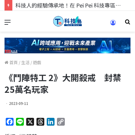
科技人的經驗傳承地！在 Pei Pei 科技專區，與學弟妹交流最硬核的技術
首頁
/
生活
/
遊戲
《鬥陣特工 2》大開殺戒 封禁
25萬名玩家
2023-09-11
F
L
X
T
L
C
a
i
h
i
o