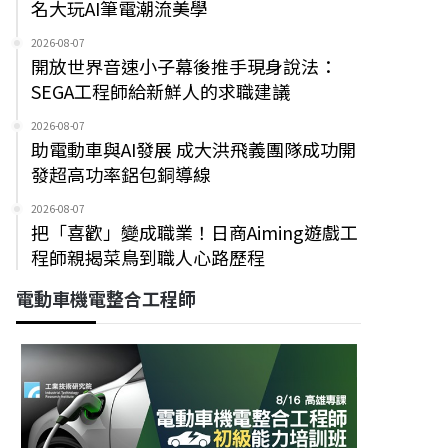
名大玩AI筆電潮流美學
2026-08-07
開放世界音速小子幕後推手現身說法：
SEGA工程師給新鮮人的求職建議
2026-08-07
助電動車與AI發展 成大洪飛義團隊成功開
發超高功率鋁包銅導線
2026-08-07
把「喜歡」變成職業！日商Aiming遊戲工
程師親揭菜鳥到職人心路歷程
電動車機電整合工程師