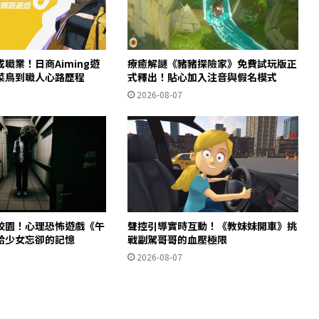
職業！日商Aiming遊
療癒解謎《豬豬探險家》免費試玩版正
菜鳥到職人心路歷程
式釋出！貼心加入注音與假名模式
2026-08-07
校園！心理恐怖遊戲《午
聲控引導實時互動！《教妹妹開車》挑
拾少女忘卻的記憶
戰副駕哥哥的血壓極限
2026-08-07