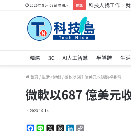
跨世代的技術對話！
2026年 8 月 08日 星期六
快訊
精選
3C
AI人工智慧
半導體
生活
首頁
/
生活
/
遊戲
/
微軟以687 億美元收購動視暴雪
微軟以687 億美元
2023-10-14
F
L
X
T
L
C