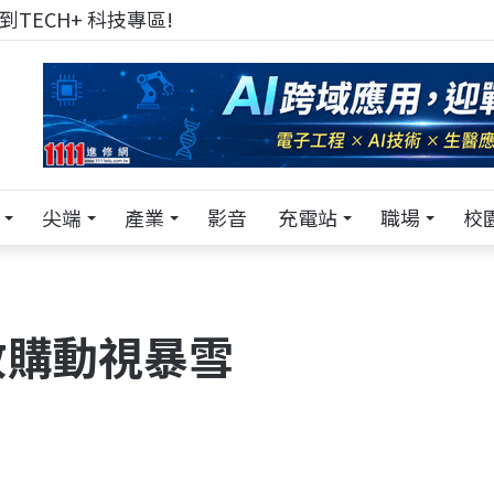
來 Pei Pei 科技專區，用專業洞察引領學弟妹成長
尖端
產業
影音
充電站
職場
校
收購動視暴雪