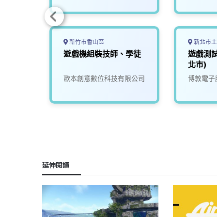
新竹市香山區
新北市土
E(新
遊戲機組裝技師、學徒
遊戲測試
北市)
司
歐本創意數位科技有限公司
博敦電子
延伸閱讀