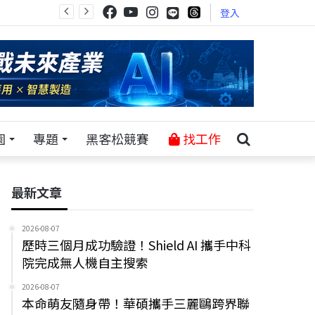
登入
園
專題
黑客松競賽
找工作
最新文章
2026-08-07
歷時三個月成功驗證！Shield AI 攜手中科
院完成無人機自主搜索
2026-08-07
本命萌友隨身帶！華碩攜手三麗鷗跨界聯