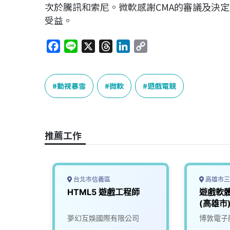
次於騰訊和索尼。微軟感謝CMA的審議及決
受益。
F
L
X
T
L
C
a
i
h
i
o
c
n
r
n
p
e
e
e
k
y
動視暴雪
微軟
遊戲電競
b
a
e
L
o
d
d
i
o
s
I
n
推薦工作
k
n
k
台北市信義區
高雄市三
師 A
HTML5 遊戲工程師
遊戲軟
(高雄市
份有限
夢幻互娛國際有限公司
博敦電子