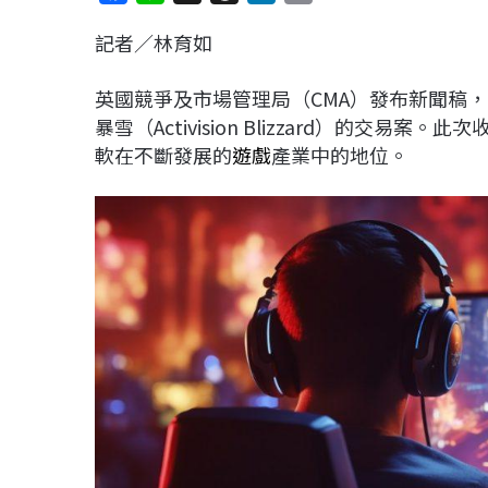
a
i
h
i
o
記者／林育如
c
n
r
n
p
e
e
e
k
y
英國競爭及市場管理局（CMA）發布新聞稿
b
a
e
L
暴雪（Activision Blizzard）的交易案
o
d
d
i
軟在不斷發展的
遊戲
產業中的地位。
o
s
I
n
k
n
k