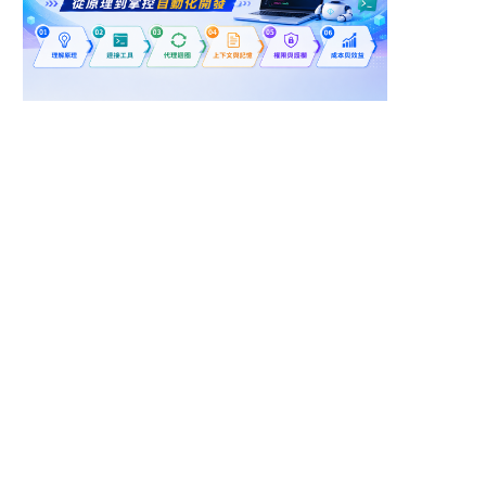
台中市南屯區
台北市信義區
產品工程師_知名遊戲公
Machine Learning
司 (3008054)
Engineer-遊戲直播平
台_知名遊戲公司
Accurate愛客獵股份有限
Accurate愛客獵股份有限
(3005837)
公司(1111 高階獵才)
公司(1111 高階獵才)