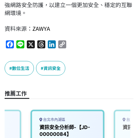
強網路安全防護，以建立一個更加安全、穩定的互聯
網環境。
資料來源：
ZAWYA
F
L
X
T
L
C
a
i
h
i
o
c
n
r
n
p
e
e
e
k
y
數位生活
資訊安全
b
a
e
L
o
d
d
i
o
s
I
n
推薦工作
k
n
k
台北市內湖區
台北市
師
資訊安全分析師-【JD-
資訊安
00000084】