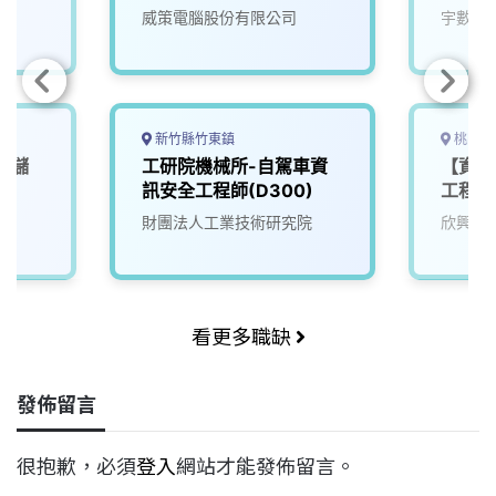
威策電腦股份有限公司
宇數科
新竹縣竹東鎮
桃園市
，儲
工研院機械所-自駕車資
【資訊
訊安全工程師(D300)
工程師
財團法人工業技術研究院
欣興電
看更多職缺
發佈留言
很抱歉，必須
登入
網站才能發佈留言。