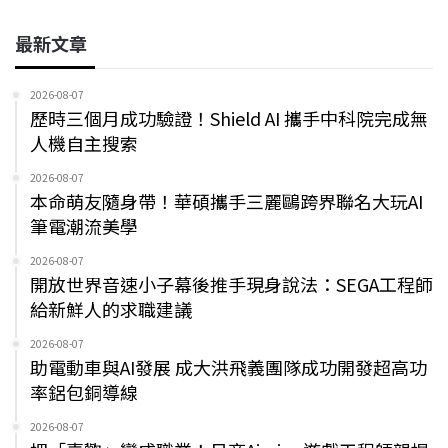
最新文章
2026-08-07
歷時三個月成功驗證！Shield AI 攜手中科院完成無
人機自主搜索
2026-08-07
本命萌友隨身帶！華碩攜手三麗鷗跨界聯名大玩AI
筆電潮流美學
2026-08-07
開放世界音速小子幕後推手現身說法：SEGA工程師
給新鮮人的求職建議
2026-08-07
助電動車與AI發展 成大洪飛義團隊成功開發超高功
率鋁包銅導線
2026-08-07