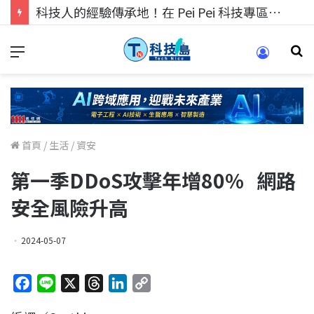
科技人找工作，就到TECH+ 科技專區!
首頁
/
生活
/
資安
第一季DDoS攻擊年增80% 網路
安全風險升高
2024-05-07
F
L
X
T
L
C
a
i
h
i
o