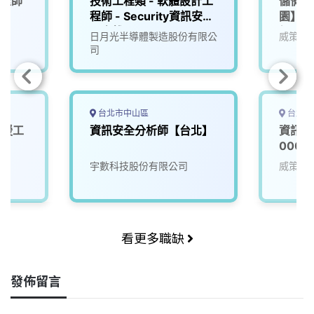
工程師
技術工程類 - 軟體設計工
儲備資
程師 - Security資訊安全
園】_
【高雄】
經驗可
日月光半導體製造股份有限公
威策電
司
台北市中山區
台北市
支援工
資訊安全分析師【台北】
資訊安
0000
宇數科技股份有限公司
威策電
看更多職缺
發佈留言