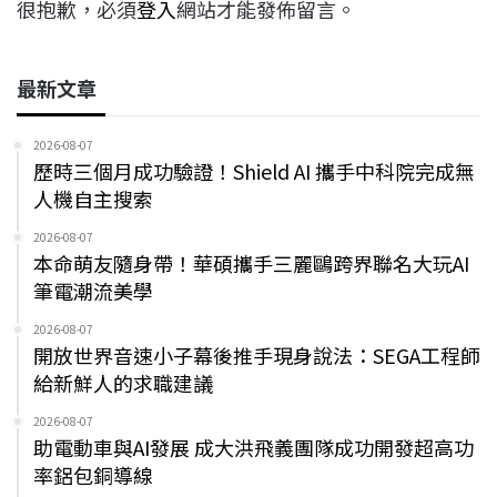
很抱歉，必須
登入
網站才能發佈留言。
最新文章
2026-08-07
歷時三個月成功驗證！Shield AI 攜手中科院完成無
人機自主搜索
2026-08-07
本命萌友隨身帶！華碩攜手三麗鷗跨界聯名大玩AI
筆電潮流美學
2026-08-07
開放世界音速小子幕後推手現身說法：SEGA工程師
給新鮮人的求職建議
2026-08-07
助電動車與AI發展 成大洪飛義團隊成功開發超高功
率鋁包銅導線