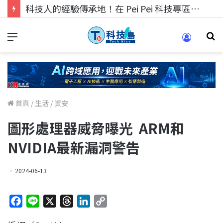
科技人找工作，就到TECH+ 科技專區!
首頁
/
生活
/
資安
圖形處理器威脅曝光 ARM和
NVIDIA最新漏洞警告
2024-06-13
F
L
X
T
L
C
a
i
h
i
o