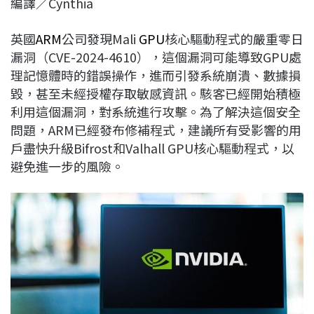
編譯／Cynthia
c
n
r
n
p
e
e
e
k
y
英國
ARM
公司發現Mali
GPU
核心驅動程式的嚴重零日
b
a
e
L
漏洞（CVE-2024-4610），這個漏洞可能導致GPU處
o
d
d
i
理記憶體時的錯誤操作，進而引發系統崩潰、數據損
o
s
I
n
毀，甚至未經授權存取敏感資訊。駭客已經開始積極
k
n
k
利用這個漏洞，對系統進行攻擊。為了解決這個安全
問題，ARM已經發布修補程式，建議所有受影響的用
戶盡快升級Bifrost和Valhall GPU核心驅動程式，以
避免進一步的風險。