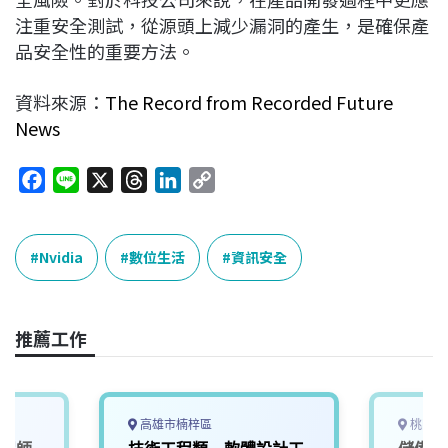
注重安全測試，從源頭上減少漏洞的產生，是確保產
品安全性的重要方法。
資料來源：
The Record from Recorded Future
News
F
L
X
T
L
C
a
i
h
i
o
c
n
r
n
p
e
e
e
k
y
Nvidia
數位生活
資訊安全
b
a
e
L
o
d
d
i
o
s
I
n
推薦工作
k
n
k
高雄市楠梓區
桃園市