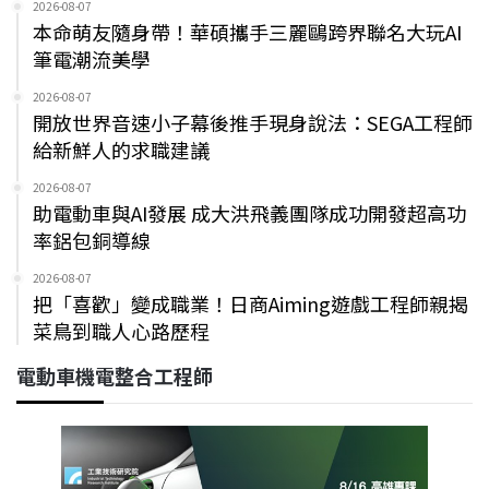
2026-08-07
本命萌友隨身帶！華碩攜手三麗鷗跨界聯名大玩AI
筆電潮流美學
2026-08-07
開放世界音速小子幕後推手現身說法：SEGA工程師
給新鮮人的求職建議
2026-08-07
助電動車與AI發展 成大洪飛義團隊成功開發超高功
率鋁包銅導線
2026-08-07
把「喜歡」變成職業！日商Aiming遊戲工程師親揭
菜鳥到職人心路歷程
電動車機電整合工程師