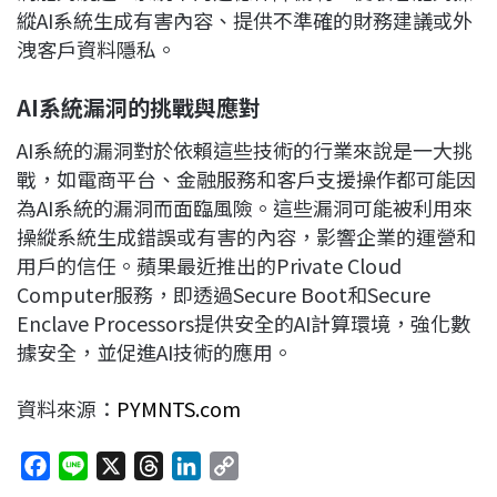
縱AI系統生成有害內容、提供不準確的財務建議或外
洩客戶資料隱私。
AI
系統漏洞的挑戰與應對
AI系統的漏洞對於依賴這些技術的行業來說是一大挑
戰，如電商平台、金融服務和客戶支援操作都可能因
為AI系統的漏洞而面臨風險。這些漏洞可能被利用來
操縱系統生成錯誤或有害的內容，影響企業的運營和
用戶的信任。蘋果最近推出的Private Cloud
Computer服務，即透過Secure Boot和Secure
Enclave Processors提供安全的AI計算環境，強化數
據安全，並促進AI技術的應用。
資料來源：
PYMNTS.com
F
L
X
T
L
C
a
i
h
i
o