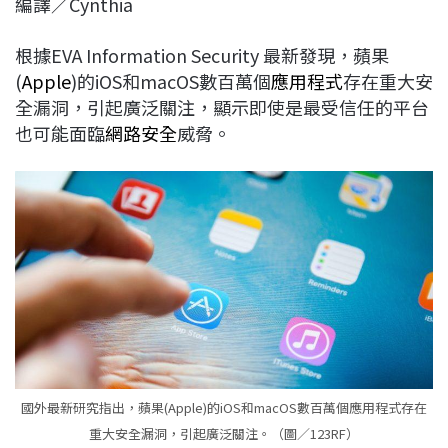
編譯／Cynthia
c
n
r
n
p
e
e
e
k
y
根據EVA Information Security 最新發現，蘋果
b
a
e
L
(
Apple
)的iOS和macOS數百萬個
應用程式
存在重大安
o
d
d
i
全漏洞，引起廣泛關注，顯示即使是最受信任的平台
o
s
I
n
也可能面臨
網路安全
威脅。
k
n
k
國外最新研究指出，蘋果(Apple)的iOS和macOS數百萬個應用程式存在
重大安全漏洞，引起廣泛關注。（圖／123RF）