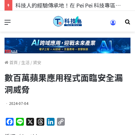
科技人的經驗傳承地！在 Pei Pei 科技專區，與學弟妹交流最硬核的技術
首頁
/
生活
/
資安
數百萬蘋果應用程式面臨安全漏
洞威脅
2024-07-04
F
L
X
T
L
C
a
i
h
i
o