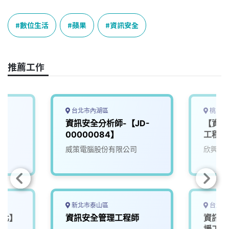
c
n
r
n
p
e
e
e
k
y
數位生活
蘋果
資訊安全
b
a
e
L
o
d
d
i
o
s
I
n
推薦工作
k
n
k
台北市內湖區
桃園市
資訊安全分析師-【JD-
【資訊
00000084】
工程師
威策電腦股份有限公司
欣興電
新北市泰山區
台北市
台北】
資訊安全管理工程師
資訊安
援工程