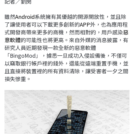
記者／劉閔
c
n
r
n
p
e
e
e
k
y
雖然
Android
系統擁有其優越的開源開放性，並且除
b
a
e
L
了讓使用者可以下載更多創新的
APP
外，也為應用程
o
d
d
i
式開發商帶來更多的商機，然而相對的，用戶感染
惡
o
s
I
n
意軟體
的可能性也將更高。來自外媒的消息披露，有
k
n
k
研究人員近期發現一款全新的惡意軟體
「BingoMod」，據悉一旦成功入侵設備後，不僅可
以竊取銀行帳戶裡的錢外，還能從遠端重置手機，並
且直接將裝置裡的所有資料清除，讓受害者一夕之間
損失慘重。