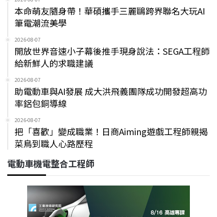
本命萌友隨身帶！華碩攜手三麗鷗跨界聯名大玩AI
筆電潮流美學
2026-08-07
開放世界音速小子幕後推手現身說法：SEGA工程師
給新鮮人的求職建議
2026-08-07
助電動車與AI發展 成大洪飛義團隊成功開發超高功
率鋁包銅導線
2026-08-07
把「喜歡」變成職業！日商Aiming遊戲工程師親揭
菜鳥到職人心路歷程
電動車機電整合工程師