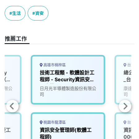
c
n
r
n
p
e
e
e
k
y
生活
資安
b
a
e
L
o
d
d
i
o
s
I
n
推薦工作
k
n
k
高雄市楠梓區
台北市
ity
技術工程類 - 軟體設計工
總公司
er（資
程師 - Security資訊安全
_台北
台北
【高雄】
有限公
日月光半導體製造股份有限公
康達盛
司
司
桃園市龍潭區
台北市
支援工
資訊安全管理師(軟體工
資訊安
程師)
0000