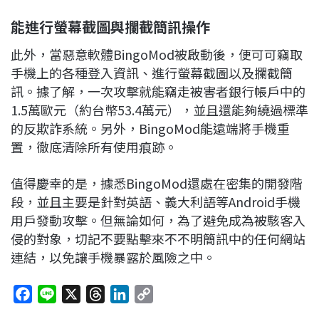
能進行螢幕截圖與攔截簡訊操作
此外，當惡意軟體BingoMod被啟動後，便可可竊取
手機上的各種登入資訊、進行螢幕截圖以及攔截簡
訊。據了解，一次攻擊就能竊走被害者銀行帳戶中的
1.5萬歐元（約台幣53.4萬元），並且還能夠繞過標準
的反欺詐系統。另外，BingoMod能遠端將手機重
置，徹底清除所有使用痕跡。
值得慶幸的是，據悉BingoMod還處在密集的開發階
段，並且主要是針對英語、義大利語等Android手機
用戶發動攻擊。但無論如何，為了避免成為被駭客入
侵的對象，切記不要點擊來不不明簡訊中的任何網站
連結，以免讓手機暴露於風險之中。
F
L
X
T
L
C
a
i
h
i
o