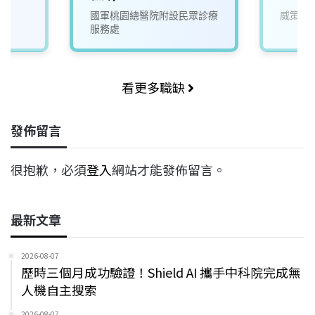
國軍桃園總醫院附設民眾診療
威策電
服務處
看更多職缺
發佈留言
很抱歉，必須
登入
網站才能發佈留言。
最新文章
2026-08-07
歷時三個月成功驗證！Shield AI 攜手中科院完成無
人機自主搜索
2026-08-07