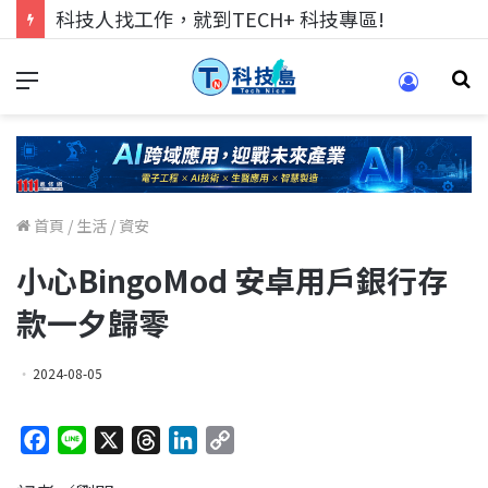
科技人找工作，就到TECH+ 科技專區!
首頁
/
生活
/
資安
小心BingoMod 安卓用戶銀行存
款一夕歸零
2024-08-05
F
L
X
T
L
C
a
i
h
i
o