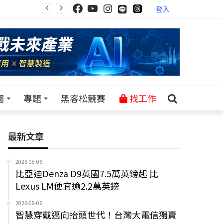
登入
園
專題
黑客松競賽
找工作
最新文章
2026-08-06
比亞迪Denza D9英國7.5萬英鎊起 比
Lexus LM便宜逾2.2萬英鎊
2026-08-06
智慧穿戴邁向抬頭世代！台灣大電信獨賣