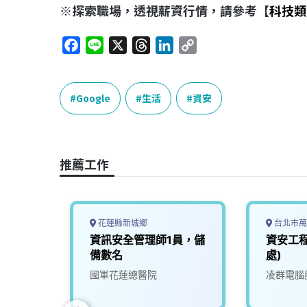
※探索職場，透視薪資行情，請參考【
科技類
F
L
X
T
L
C
a
i
h
i
o
c
n
r
n
p
e
e
e
k
y
Google
生活
資安
b
a
e
L
o
d
d
i
o
s
I
n
推薦工作
k
n
k
花蓮縣新城鄉
台北市萬
體設計
資訊安全管理師1員，儲
資安工
ty資訊
備數名
處)
份有限
國軍花蓮總醫院
凌群電腦