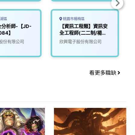
湖區
桃園市楊梅區
分析師-【JD-
【資訊工程類】資訊安
084】
全工程師(二二制/楊梅
廠區)
股份有限公司
欣興電子股份有限公司
看更多職缺