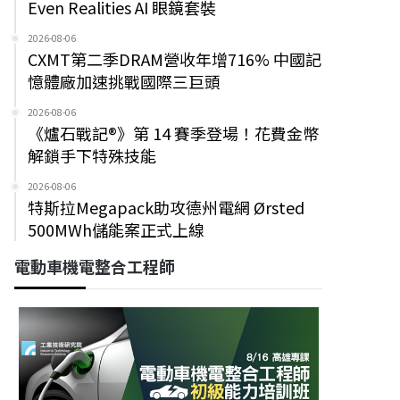
Even Realities AI 眼鏡套裝
2026-08-06
CXMT第二季DRAM營收年增716% 中國記
憶體廠加速挑戰國際三巨頭
2026-08-06
《爐石戰記®》第 14 賽季登場！花費金幣
解鎖手下特殊技能
2026-08-06
特斯拉Megapack助攻德州電網 Ørsted
500MWh儲能案正式上線
電動車機電整合工程師