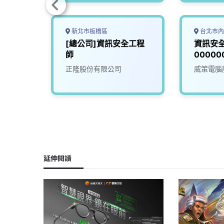
新北市板橋區
台北市內
rity
[總公司]資訊安全工程
資訊安全
師
00000
訊安全營
份有限
正隆股份有限公司
威策電腦
延伸閱讀