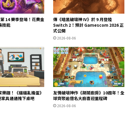
第 14 賽季登場！花費金
傳《暗黑破壞神 IV》於 9 月登陸
殊技能
Switch 2！預計 Gamescom 2026 正
式公開
2026-08-06
家樂趣！《貓貓亂搗蛋》
友情破壞神作《胡鬧廚房》10週年！全
m 把家具通通推下桌吧
球齊聚逾億名大廚喜迎里程碑
2026-08-06