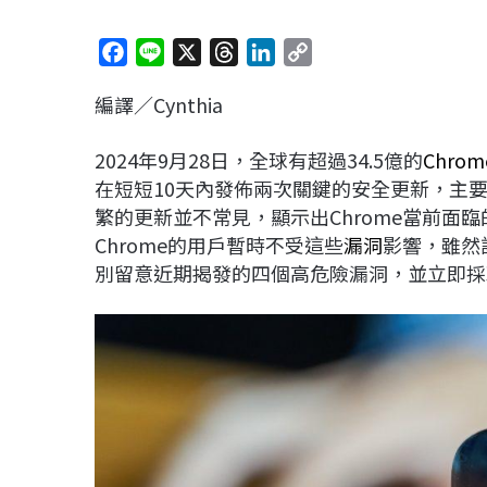
F
L
X
T
L
C
a
i
h
i
o
編譯／Cynthia
c
n
r
n
p
e
e
e
k
y
2024年9月28日，全球有超過34.5億的
Chrom
b
a
e
L
在短短10天內發佈兩次關鍵的安全更新，主要針對Wi
o
d
d
i
繁的更新並不常見，顯示出Chrome當前面
o
s
I
n
Chrome的用戶暫時不受這些
漏洞
影響，雖然
k
n
k
別留意近期揭發的四個高危險漏洞，並立即採