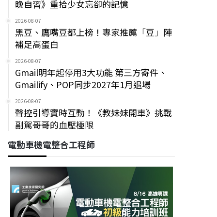
晚自習》重拾少女忘卻的記憶
2026-08-07
黑豆、鷹嘴豆都上榜！專家推薦「豆」陣
補足高蛋白
2026-08-07
Gmail明年起停用3大功能 第三方寄件、
Gmailify、POP同步2027年1月退場
2026-08-07
聲控引導實時互動！《教妹妹開車》挑戰
副駕哥哥的血壓極限
電動車機電整合工程師