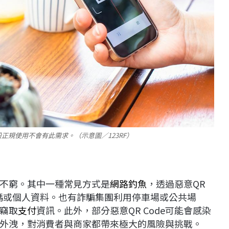
般正規使用不會有此需求。（示意圖／123RF）
層出不窮。其中一種常見方式是
網路釣魚
，透過惡意QR
密碼或個人資料。也有詐騙集團利用停車場或公共場
以竊取
支付
資訊。此外，部分惡意QR Code可能會感染
外洩，對消費者與商家都帶來極大的風險與挑戰。