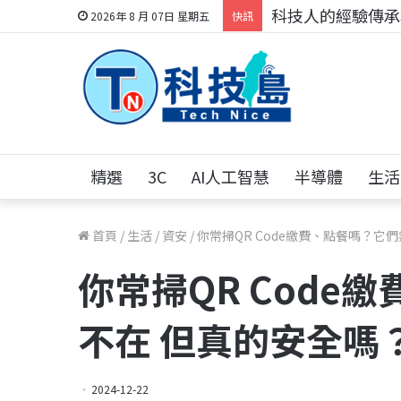
科技人的經驗傳承地
2026年 8 月 07日 星期五
快訊
精選
3C
AI人工智慧
半導體
生活
首頁
/
生活
/
資安
/
你常掃QR Code繳費、點餐嗎？它
你常掃QR Code
不在 但真的安全嗎
2024-12-22