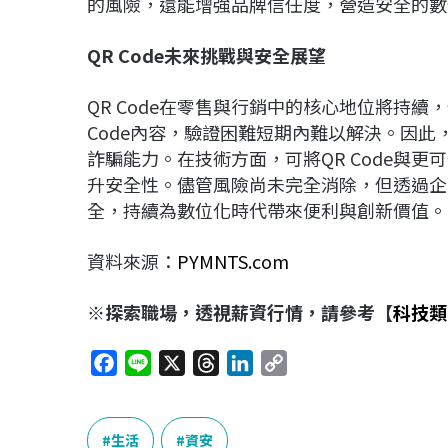
的風險，還能增強品牌信任度，營造安全的數
QR Code
未來挑戰與安全展望
QR Code在零售與行銷中的核心地位將持
Code內容，驗證困難短期內難以解決。因
詐騙能力。在技術方面，可將QR Code與
升安全性。儘管風險尚未完全消除，但透過企業
全，持續為數位化時代帶來便利與創新價值。
資料來源：
PYMNTS.com
※探索職場，透視薪資行情，請參考【
科技類
F
L
X
T
L
C
a
i
h
i
o
c
n
r
n
p
e
e
e
k
y
生活
資安