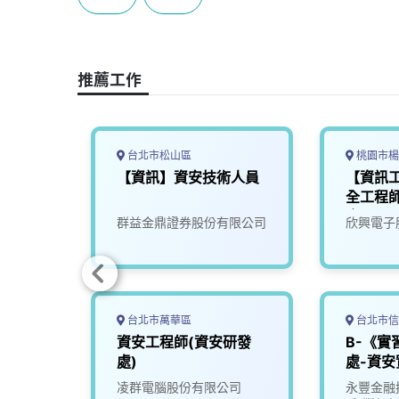
b
a
e
L
o
d
d
i
o
s
I
n
推薦工作
k
n
k
台北市松山區
桃園市楊
rity
【資訊】資安技術人員
【資訊
全工程師
訊安全營
廠區)
份有限
群益金鼎證券股份有限公司
欣興電子
台北市萬華區
台北市信
JD-
資安工程師(資安研發
B-《實
處)
處-資安
司
凌群電腦股份有限公司
永豐金融