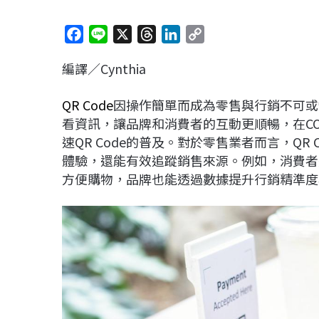
F
L
X
T
L
C
a
i
h
i
o
編譯／Cynthia
c
n
r
n
p
e
e
e
k
y
QR Code
因操作簡單而成為零售與行銷不可或
b
a
e
L
看資訊，讓品牌和消費者的互動更順暢，在CO
o
d
d
i
速QR Code的普及。對於零售業者而言，Q
o
s
I
n
體驗，還能有效追蹤銷售來源。例如，消費者透
k
n
k
方便購物，品牌也能透過數據提升行銷精準度