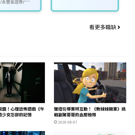
行/永豐金證券/永豐
看更多職缺
校園！心理恐怖遊戲《午
聲控引導實時互動！《教妹妹開車》挑
拾少女忘卻的記憶
戰副駕哥哥的血壓極限
2026-08-07