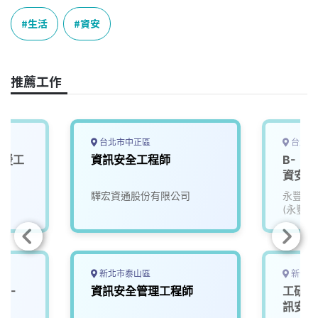
c
n
r
n
p
e
e
e
k
y
生活
資安
b
a
e
L
o
d
d
i
o
s
I
n
推薦工作
k
n
k
台北市中正區
台北市
支援工
資訊安全工程師
B-《
資安實
驊宏資通股份有限公司
永豐金
(永豐銀
金租賃)
新北市泰山區
新竹縣
D-
資訊安全管理工程師
工研院
訊安全