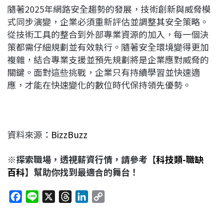
隨著2025年網路安全趨勢的發展，技術創新與威脅模
式同步演變，企業必須重新評估並調整其安全策略。
從技術工具的整合到外部專業資源的加入，每一個決
策都需仔細規劃並有效執行。隨著安全環境變得更加
複雜，結合專業支援並預先規劃將是企業應對威脅的
關鍵。面對這些挑戰，企業只有持續學習並快速適
應，才能在快速變化的數位時代保持領先優勢。
資料來源：
BizzBuzz
※探索職場，透視薪資行情，請參考【
科技類-職缺
百科
】幫助你找到最適合的舞台！
F
L
X
T
L
C
a
i
h
i
o