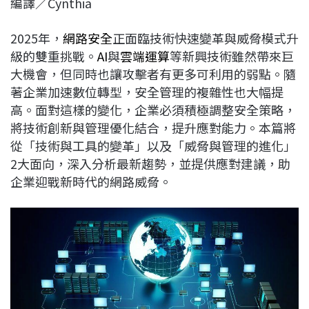
編譯／Cynthia
c
n
r
n
p
e
e
e
k
y
2025年，
網路安全
正面臨技術快速變革與威脅模式升
b
a
e
L
級的雙重挑戰。
AI
與
雲端運算
等新興技術雖然帶來巨
o
d
d
i
大機會，但同時也讓攻擊者有更多可利用的弱點。隨
o
s
I
n
著企業加速數位轉型，安全管理的複雜性也大幅提
k
n
k
高。面對這樣的變化，企業必須積極調整安全策略，
將技術創新與管理優化結合，提升應對能力。本篇將
從「技術與工具的變革」以及「威脅與管理的進化」
2大面向，深入分析最新趨勢，並提供應對建議，助
企業迎戰新時代的網路威脅。