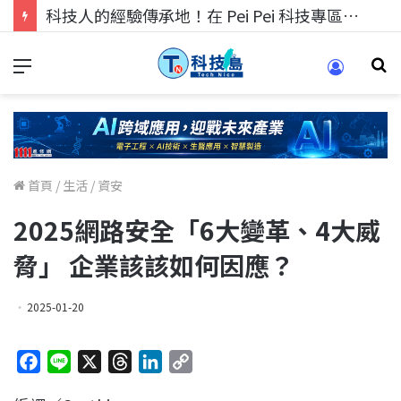
科技人的經驗傳承地！在 Pei Pei 科技專區，與學弟妹交流最硬核的技術
首頁
/
生活
/
資安
2025網路安全「6大變革、4大威
脅」 企業該該如何因應？
2025-01-20
F
L
X
T
L
C
a
i
h
i
o