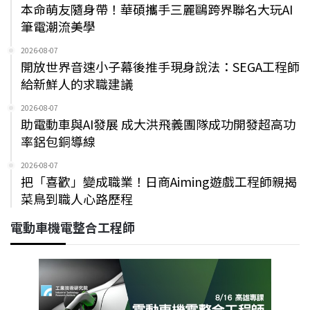
本命萌友隨身帶！華碩攜手三麗鷗跨界聯名大玩AI
筆電潮流美學
2026-08-07
開放世界音速小子幕後推手現身說法：SEGA工程師
給新鮮人的求職建議
2026-08-07
助電動車與AI發展 成大洪飛義團隊成功開發超高功
率鋁包銅導線
2026-08-07
把「喜歡」變成職業！日商Aiming遊戲工程師親揭
菜鳥到職人心路歷程
電動車機電整合工程師