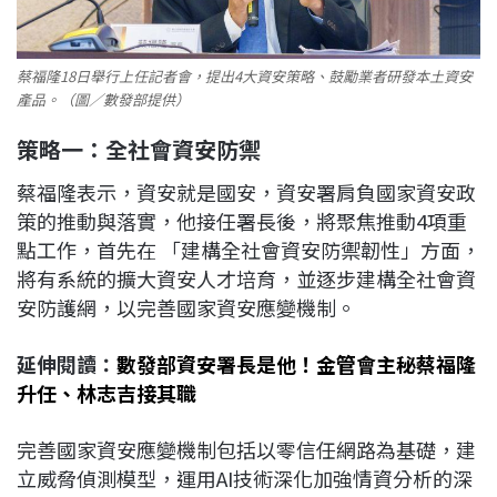
蔡福隆18日舉行上任記者會，提出4大資安策略、鼓勵業者研發本土資安
產品。（圖／數發部提供）
策略一：全社會資安防禦
蔡福隆表示，資安就是國安，資安署肩負國家資安政
策的推動與落實，他接任署長後，將聚焦推動4項重
點工作，首先在 「建構全社會資安防禦韌性」方面，
將有系統的擴大資安人才培育，並逐步建構全社會資
安防護網，以完善國家資安應變機制。
延伸閱讀：
數發部資安署長是他！金管會主秘蔡福隆
升任、林志吉接其職
完善國家資安應變機制包括以零信任網路為基礎，建
立威脅偵測模型，運用AI技術深化加強情資分析的深