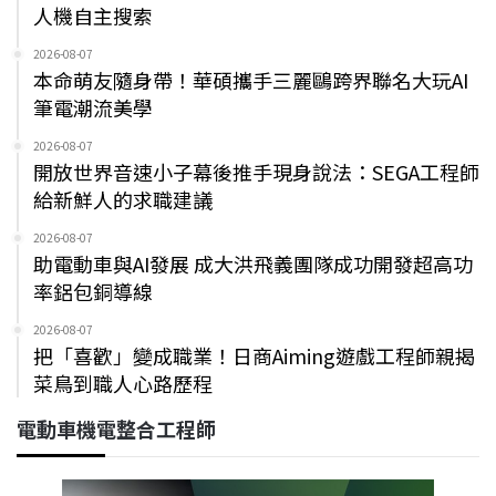
人機自主搜索
2026-08-07
本命萌友隨身帶！華碩攜手三麗鷗跨界聯名大玩AI
筆電潮流美學
2026-08-07
開放世界音速小子幕後推手現身說法：SEGA工程師
給新鮮人的求職建議
2026-08-07
助電動車與AI發展 成大洪飛義團隊成功開發超高功
率鋁包銅導線
2026-08-07
把「喜歡」變成職業！日商Aiming遊戲工程師親揭
菜鳥到職人心路歷程
電動車機電整合工程師