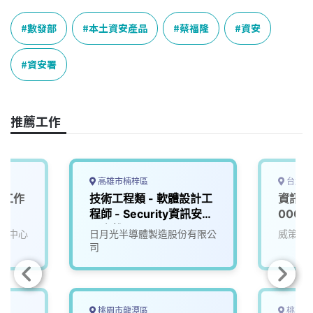
c
n
r
n
p
e
e
e
k
y
數發部
本土資安產品
蔡福隆
資安
b
a
e
L
o
d
d
i
資安署
o
s
I
n
k
n
k
推薦工作
高雄市楠梓區
台北市
（工作
技術工程類 - 軟體設計工
資訊安
區）
程師 - Security資訊安全
0000
【高雄】
理中心
日月光半導體製造股份有限公
威策電
司
桃園市龍潭區
桃園市