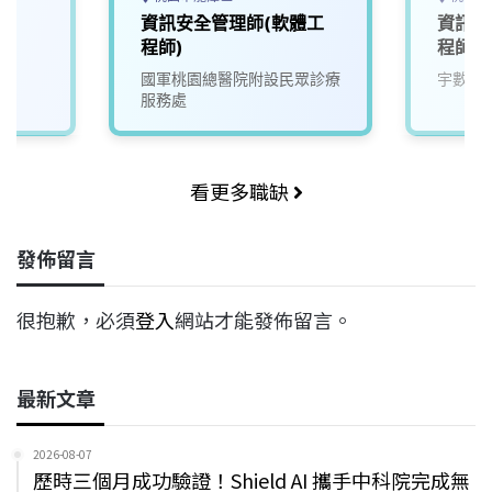
師
資訊安全管理師(軟體工
資訊安
程師)
程師【
國軍桃園總醫院附設民眾診療
宇數科
服務處
看更多職缺
發佈留言
很抱歉，必須
登入
網站才能發佈留言。
最新文章
2026-08-07
歷時三個月成功驗證！Shield AI 攜手中科院完成無