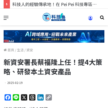
科技人的經驗傳承地！在 Pei Pei 科技專區，與學弟妹交流最硬核的技術
首頁
/
生活
/
資安
新資安署長蔡福隆上任！提4大策
略、研發本土資安產品
2025-02-19
F
L
X
T
L
C
a
i
h
i
o