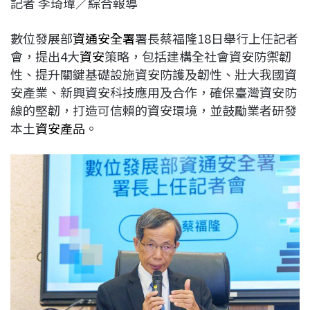
記者 李琦瑋／綜合報導
c
n
r
n
p
e
e
e
k
y
數位發展部
資通安全署
署長蔡福隆18日舉行上任記者
b
a
e
L
會，提出4大
資安
策略，包括建構全社會資安防禦韌
o
d
d
i
性、提升關鍵基礎設施資安防護及韌性、壯大我國資
o
s
I
n
安產業、新興資安科技應用及合作，確保臺灣資安防
k
n
k
線的堅韌，打造可信賴的資安環境，並鼓勵業者研發
本土
資安產品
。