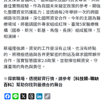
最佳實務經驗，作為我國未來擬定政策的參考，期強
化整體資安防護能力；並透過每2年舉辦一次的跨國
網路攻防演練，深化國際資安合作，今年的主題為醫
療場域，將邀請國外專家組成紅隊、臺灣5家醫療機
構（國泰、新光、彰基、馬偕、長庚）組成藍隊，互
相演練。
蔡福隆強調，資安的工作是沒有止境、也沒有終點
的，將積極透過與各界更緊密的對話及尋求國際夥伴
合作，落實智慧國家2.0政策，並發揮信賴資安、守
護臺灣的角色與責任。
※
探索職場，透視薪資行情，請參考【
科技類
–
職缺
百科
】幫助你找到最適合的舞台
F
L
X
T
L
C
a
i
h
i
o