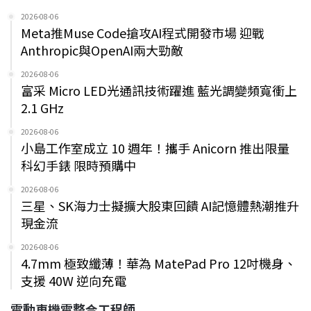
2026-08-06
Meta推Muse Code搶攻AI程式開發市場 迎戰
Anthropic與OpenAI兩大勁敵
2026-08-06
富采 Micro LED光通訊技術躍進 藍光調變頻寬衝上
2.1 GHz
2026-08-06
小島工作室成立 10 週年！攜手 Anicorn 推出限量
科幻手錶 限時預購中
2026-08-06
三星、SK海力士擬擴大股東回饋 AI記憶體熱潮推升
現金流
2026-08-06
4.7mm 極致纖薄！華為 MatePad Pro 12吋機身、
支援 40W 逆向充電
電動車機電整合工程師