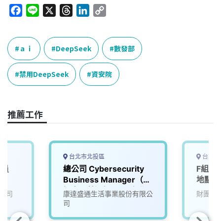
F
L
X
T
L
C
a
i
h
i
o
c
n
r
n
p
e
e
e
k
y
ａｉ
DeepSeek
數發部
b
a
e
L
o
d
d
i
禁用DeepSeek
資安院
o
s
I
n
k
n
k
推薦工作
台北市北投區
台北市
人員
總公司 Cybersecurity
F組-
Business Manager（資
地點在
訊安全營運經理）_台北
公司
康達盛通生活事業股份有限公
財團法
司