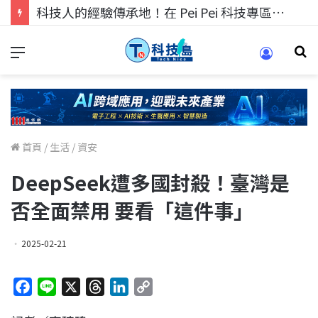
科技人的經驗傳承地！在 Pei Pei 科技專區，與學弟妹交流最硬核的技術
首頁
/
生活
/
資安
DeepSeek遭多國封殺！臺灣是
否全面禁用 要看「這件事」
2025-02-21
F
L
X
T
L
C
a
i
h
i
o