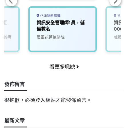
花蓮縣新城鄉
台北市
體工
資訊安全管理師1員，儲
資訊安
備數名
0000
眾診療
國軍花蓮總醫院
威策電
看更多職缺
發佈留言
很抱歉，必須
登入
網站才能發佈留言。
最新文章