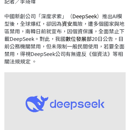
記者／李琦瑋
c
n
r
n
p
e
e
e
k
y
中國新創公司「深度求索」（
DeepSeek
）推出AI模
b
a
e
L
型後，全球爆紅，卻因為
資安
風險，遭多個國家與地
o
d
d
i
區禁用，南韓日前就宣布，因個資保護，全面禁止下
o
s
I
n
載DeepSeek。對此，我國
數位發展部
20日公告，目
k
n
k
前公務機關禁用，但未限制一般民間使用，若要全面
禁用，得視DeepSeek公司有無違反《個資法》等相
關法規規定 。