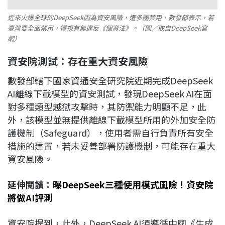
近來火爆全球的DeepSeek因為資安風險，遭多國禁用，數發部表示，若
臺灣要全面禁用，得視有無違反《個資法》。（圖／取自DeepSeek官
網）
資安院測試：存在重大資安風險
數發部轄下國家資通安全研究院近期完成DeepSeek
AI離線下載模型的資安測試，發現DeepSeek AI在面
對多種類型越獄攻擊時，其防禦能力明顯不足，此
外，該模型並無提供離線下載模型所用的外加安全防
護機制（Safeguard），使用者需自行負責所有安全
措施的建置，若未妥善部署防護機制，可能存在重大
資安風險。
延伸閱讀：
曝DeepSeek三種使用模式風險！資安院
將做AI評測
資安院提到，此外，DeepSeek AI須遵循中國《生成