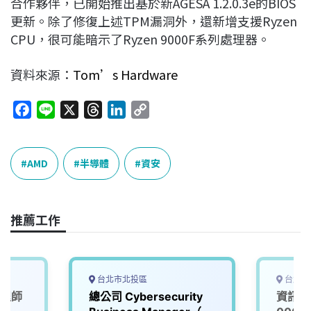
合作夥伴，已開始推出基於新AGESA 1.2.0.3e的BIOS
更新。除了修復上述TPM漏洞外，還新增支援Ryzen
CPU，很可能暗示了Ryzen 9000F系列處理器。
資料來源：
Tom’s Hardware
F
L
X
T
L
C
a
i
h
i
o
c
n
r
n
p
e
e
e
k
y
AMD
半導體
資安
b
a
e
L
o
d
d
i
o
s
I
n
推薦工作
k
n
k
台北市北投區
台北市
工程師
總公司 Cybersecurity
資訊安