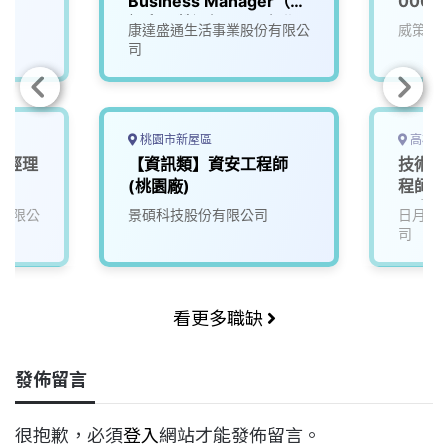
Business Manager（資
0000
訊安全營運經理）_台北
康達盛通生活事業股份有限公
威策電
司
桃園市新屋區
高雄市
術經理
【資訊類】資安工程師
技術工
(桃園廠)
程師 -
【高雄
有限公
景碩科技股份有限公司
日月光
司
看更多職缺
發佈留言
很抱歉，必須
登入
網站才能發佈留言。