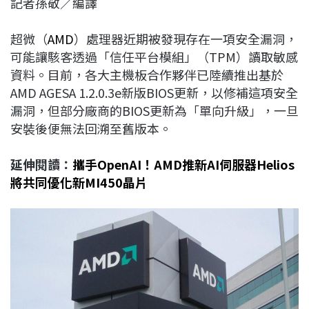
記者孫敬／編譯
c
n
r
n
p
e
e
e
k
y
超微（
AMD
）處理器近期被發現存在一項安全漏洞，
b
a
e
L
可能讓駭客透過「信任平台模組」（TPM）讀取敏感
o
d
d
i
資料。目前，各大主機板合作夥伴已陸續推出基於
o
s
I
n
AMD AGESA 1.2.0.3e新版BIOS更新，以修補這項安全
k
n
k
漏洞，但部分廠商的BIOS更新為「單向升級」，一旦
安裝後便無法回溯至舊版本。
延伸閱讀：
攜手OpenAI！AMD推新AI伺服器Helios
將共同優化新MI450晶片