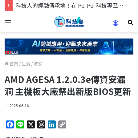
科技人的經驗傳承地！在 Pei Pei 科技專區，與學弟妹交流最硬核的技術
首頁
/
生活
/
資安
AMD AGESA 1.2.0.3e傳資安漏
洞 主機板大廠祭出新版BIOS更新
2025-06-16
F
L
X
T
L
C
a
i
h
i
o