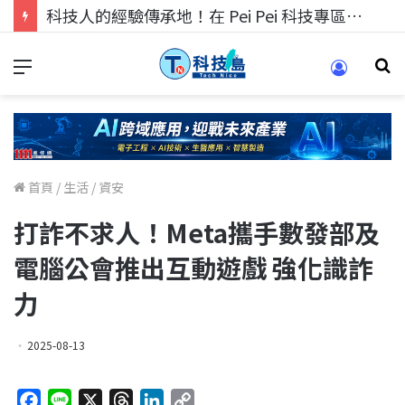
科技人的經驗傳承地！在 Pei Pei 科技專區，與學弟妹交流最硬核的技術
首頁
/
生活
/
資安
打詐不求人！Meta攜手數發部及
電腦公會推出互動遊戲 強化識詐
力
2025-08-13
F
L
X
T
L
C