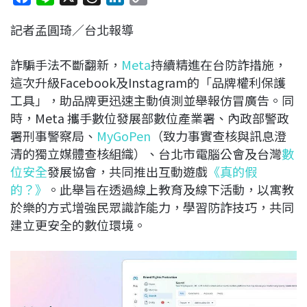
a
i
h
i
o
記者孟圓琦／台北報導
c
n
r
n
p
e
e
e
k
y
詐騙手法不斷翻新，
Meta
持續精進在台防詐措施，
b
a
e
L
這次升級Facebook及Instagram的「品牌權利保護
o
d
d
i
工具」，助品牌更迅速主動偵測並舉報仿冒廣告。同
o
s
I
n
時，Meta 攜手數位發展部數位產業署、內政部警政
k
n
k
署刑事警察局、
MyGoPen
（致力事實查核與訊息澄
清的獨立媒體查核組織）、台北市電腦公會及台灣
數
位安全
發展協會，共同推出互動遊戲
《真的假
的？》
。此舉旨在透過線上教育及線下活動，以寓教
於樂的方式增強民眾識詐能力，學習防詐技巧，共同
建立更安全的數位環境。