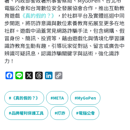
署、內政部警政署刑事警察局、MyGoPen、台北市
電腦公會和台灣數位安全發展協會合作，推出互動教
育遊戲
《真的假的？》
，於社群平台及實體巡迴中同
步開跑，將防詐意識與數位素養教育拓展至更多在地
社群。遊戲中涵蓋常見網路詐騙手法，包含網購、假
冒身份、簡訊、投資等，藉由遊戲化與情境化學習讓
識詐教育生動有趣，引導玩家從對話、留言或廣告中
辨識可疑訊息，認識詐騙關鍵字與話術，強化識詐
力！
F
L
X
T
L
C
a
i
h
i
o
c
n
r
n
p
e
e
e
k
y
《真的假的？》
META
MyGoPen
b
a
e
L
o
d
d
i
品牌權利保護工具
打詐
電腦公會
o
s
I
n
k
n
k