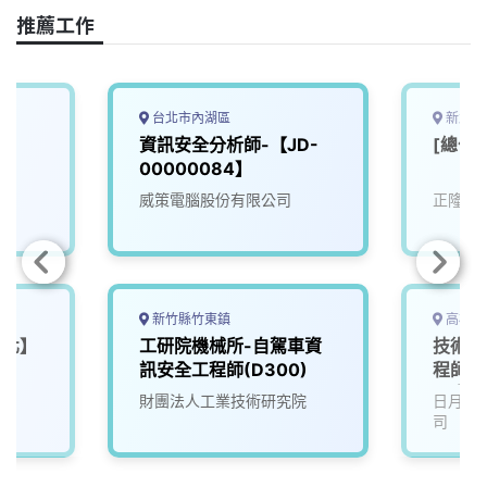
推薦工作
台北市內湖區
新北市
資訊安全分析師-【JD-
[總公
00000084】
威策電腦股份有限公司
正隆股
新竹縣竹東鎮
高雄市
台北】
工研院機械所-自駕車資
技術工
訊安全工程師(D300)
程師 -
【高雄
財團法人工業技術研究院
日月光
司