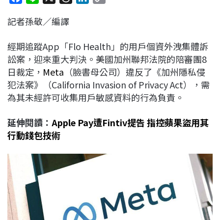
a
i
h
i
o
記者孫敬／編譯
c
n
r
n
p
e
e
e
k
y
經期追蹤App「Flo Health」的用戶個資外洩集體訴
b
a
e
L
訟案，迎來重大判決。美國加州聯邦法院的陪審團8
o
d
d
i
日裁定，
Meta
（臉書母公司）違反了《加州隱私侵
o
s
I
n
犯法案》（California Invasion of Privacy Act），需
k
n
k
為其未經許可收集用戶敏感資料的行為負責。
延伸閱讀：
Apple Pay遭Fintiv提告 指控蘋果盜用其
行動錢包技術