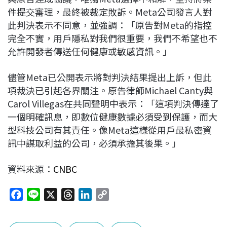
件提交審理，最終被裁定敗訴。Meta公司發言人對
此判決表示不同意，並強調：「原告對Meta的指控
完全不實，用戶隱私對我們很重要，我們不希望也不
允許開發者傳送任何健康或敏感資訊。」
儘管Meta已公開表示將對判決結果提出上訴，但此
項裁決已引起各界關注。原告律師Michael Canty與
Carol Villegas在共同聲明中表示：「這項判決傳達了
一個明確訊息，即數位健康數據必須受到保護，而大
型科技公司有其責任。像Meta這樣從用戶最私密資
訊中謀取利益的公司，必須承擔其後果。」
資料來源：
CNBC
F
L
X
T
L
C
a
i
h
i
o
c
n
r
n
p