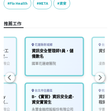
e
e
e
k
y
Flo Health
META
資安
b
a
e
L
o
d
d
i
o
s
I
n
推薦工作
k
n
k
花蓮縣新城鄉
台北市
設計工
資訊安全管理師1員，儲
資安工
資訊安全
備數名
有限公
國軍花蓮總醫院
凌群電
台北市信義區
桃園市
ity
B-《實習》資訊安全處-
資訊安
er（資
資安實習生
程師【
台北
有限公
永豐金融控股股份有限公司
宇數科