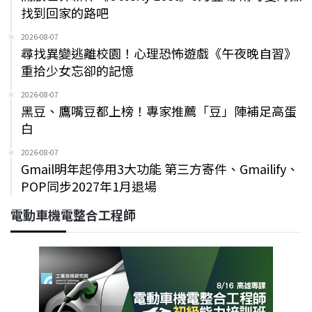
找到回家的路吧
2026-08-07
尋找異變逃離校園！心理恐怖遊戲《午夜晚自習》
重拾少女忘卻的記憶
2026-08-07
黑豆、鷹嘴豆都上榜！專家推薦「豆」陣補足高蛋
白
2026-08-07
Gmail明年起停用3大功能 第三方寄件、Gmailify、
POP同步2027年1月退場
電動車機電整合工程師