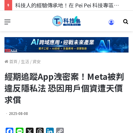
科技人找工作，就到TECH+ 科技專區!
首頁
/
生活
/
資安
經期追蹤App洩密案！Meta被判
違反隱私法 恐因用戶個資遭天價
求償
2025-08-08
F
L
X
T
L
C